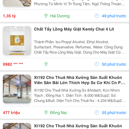
Phường Tứ Minh. Vị Trí Trung Tâm, Ngõ Thông Thoáng,
Bán Kính 300M Đầy Đủ Chợ Dân Sinh, Trường Học Các
Cấp Và Khu Công Nghiệp Đại An. Khu Vực Dân...
1,35 tỷ
Hải Dương
49 phút trước
Chất Tẩy Lồng Máy Giặt Kemly Chai 4 Lít
Thành Phần: Iso Propyl Alcohol, Ethyl Alcohol,
Surfactant, Preservative, Perfumes, Water. Công Dụng:
Chất Tẩy Rửa Lồng Máy Giặt, Dùng Cho Máy Giặt Cửa
Trên, Máy Giặt Cửa Trước. Cách Dùng: Sử Dụng Từ 5-
10 Gam/Lít. Nếu Máy Giặt 7 Kg Thì Chọn Mức...
0982 *** ***
50 phút trước
Xt192 Cho Thuê Nhà Xưởng Sản Xuất Khuôn
Viên Sân Bãi Lớn Thích Hợp Sx Cơ Khí Cn Phụ
Trợ
Xt192 Cho Thuê Nhà Xưởng Sx &Ndash; Kcn Nhơn
Trạch , Đồng Nai 1. Diện Tích : 8.000 M&Sup2; Sd
Chung &Bull; Diện Tích Cho Thuê Nx : 4.234 M&Sup2; (
58M X 73M ) &Bull; Văn Phòng 100 M&Sup2; Trong
Xưởng Kết Cấu Xưởng Chuẩn Kcn, Nền Bê Tông
477 triệu
Đồng Nai
55 phút trước
Chịu...
Xt192 Cho Thuê Nhà Xưởng Sản Xuất Khuôn