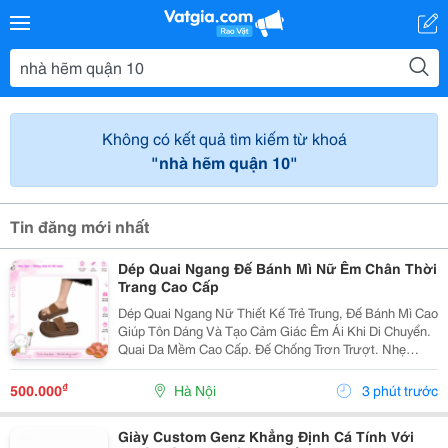
Không có kết quả tìm kiếm từ khoá
"nhà hẽm quận 10"
Tin đăng mới nhất
Dép Quai Ngang Đế Bánh Mì Nữ Êm Chân Thời
Trang Cao Cấp
Dép Quai Ngang Nữ Thiết Kế Trẻ Trung, Đế Bánh Mì Cao
Giúp Tôn Dáng Và Tạo Cảm Giác Êm Ái Khi Di Chuyển.
Quai Da Mềm Cao Cấp. Đế Chống Trơn Trượt. Nhẹ
Chân, Mang Cả Ngày Không Đau. Phối Đồ Với Váy,
Quần Jean, Quần Short Đều Đẹp. Phù Hợp...
₫
500.000
Hà Nội
3 phút trước
Giày Custom Genz Khẳng Định Cá Tính Với