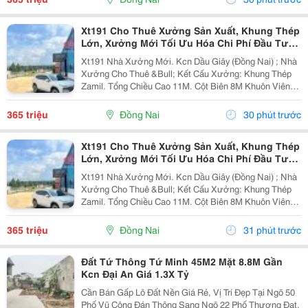
Xt191 Cho Thuê Xưởng Sản Xuất, Khung Thép
Lớn, Xưởng Mới Tối Ưu Hóa Chi Phí Đầu Tư
Sx
Xt191 Nhà Xưởng Mới. Kcn Dầu Giây (Đồng Nai) ; Nhà
Xưởng Cho Thuê &Bull; Kết Cấu Xưởng: Khung Thép
Zamil. Tổng Chiều Cao 11M. Cột Biên 8M Khuôn Viên
4700M2 ( 42M X 112M ) &Bull; Dt Nx Sản Xuất : 38M X
91M ( 3480 M&Sup2; ) &Bull; Dt Văn Phòng...
365 triệu
Đồng Nai
30 phút trước
Xt191 Cho Thuê Xưởng Sản Xuất, Khung Thép
Lớn, Xưởng Mới Tối Ưu Hóa Chi Phí Đầu Tư
Sx
Xt191 Nhà Xưởng Mới. Kcn Dầu Giây (Đồng Nai) ; Nhà
Xưởng Cho Thuê &Bull; Kết Cấu Xưởng: Khung Thép
Zamil. Tổng Chiều Cao 11M. Cột Biên 8M Khuôn Viên
4700M2 ( 42M X 112M ) &Bull; Dt Nx Sản Xuất : 38M X
91M ( 3480 M&Sup2; ) &Bull; Dt Văn Phòng...
365 triệu
Đồng Nai
31 phút trước
Đất Tứ Thông Tứ Minh 45M2 Mặt 8.8M Gần
Kcn Đại An Giá 1.3X Tỷ
Cần Bán Gấp Lô Đất Nền Giá Rẻ, Vị Trí Đẹp Tại Ngõ 50
Phố Vũ Công Đán Thông Sang Ngõ 22 Phố Thượng Đạt,