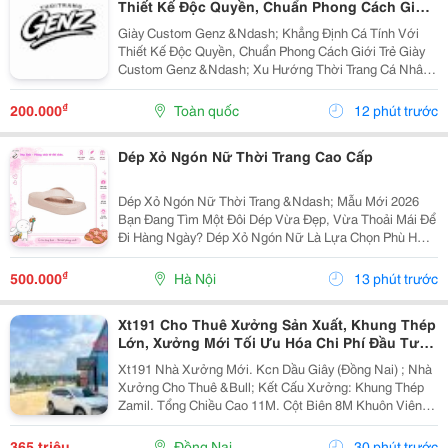
Thiết Kế Độc Quyền, Chuẩn Phong Cách Giới
Trẻ
Giày Custom Genz &Ndash; Khẳng Định Cá Tính Với
Thiết Kế Độc Quyền, Chuẩn Phong Cách Giới Trẻ Giày
Custom Genz &Ndash; Xu Hướng Thời Trang Cá Nhân
Hóa Dẫn Đầu Năm 2026 Trong Thời Đại Mà Thời Trang
Không Còn Chỉ Dừng Lại Ở Việc Mặc Đẹp, Việc Thể...
₫
200.000
Toàn quốc
12 phút trước
Dép Xỏ Ngón Nữ Thời Trang Cao Cấp
Dép Xỏ Ngón Nữ Thời Trang &Ndash; Mẫu Mới 2026
Bạn Đang Tìm Một Đôi Dép Vừa Đẹp, Vừa Thoải Mái Để
Đi Hàng Ngày? Dép Xỏ Ngón Nữ Là Lựa Chọn Phù Hợp
Cho Những Ngày Đi Chơi, Đi Biển, Dạo Phố Hoặc Sử
Dụng Thường Xuyên. ✅ Thiết Kế Thanh Lịch, Trẻ...
₫
500.000
Hà Nội
13 phút trước
Xt191 Cho Thuê Xưởng Sản Xuất, Khung Thép
Lớn, Xưởng Mới Tối Ưu Hóa Chi Phí Đầu Tư
Sx
Xt191 Nhà Xưởng Mới. Kcn Dầu Giây (Đồng Nai) ; Nhà
Xưởng Cho Thuê &Bull; Kết Cấu Xưởng: Khung Thép
Zamil. Tổng Chiều Cao 11M. Cột Biên 8M Khuôn Viên
4700M2 ( 42M X 112M ) &Bull; Dt Nx Sản Xuất : 38M X
91M ( 3480 M&Sup2; ) &Bull; Dt Văn Phòng...
365 triệu
Đồng Nai
30 phút trước