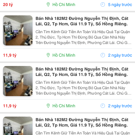
&Hellip;.. Pháp Lý: Sổ Hồng Giá Bán: 20 Tỷ...
20 tỷ
Hồ Chí Minh
5 ngày trước
Bán Nhà 182M2 Đường Nguyễn Thị Định, Cát
Lái, Q2, Tp Hcm, Giá 11.9 Tỷ, Sổ Hồng Riêng.
Cần Tìm Kênh Giữ Tiền An Toàn Và Hiệu Quả Tại Quận
2, Thủ Đức, Tp Hcm Thì Đừng Bỏ Qua Căn Nhà Này
Trên Đường Nguyễn Thị Định, Phường Cát Lái. Chủ Gấp
Bán Đất Tặng Nhà Cấp Bốn Còn Mới. Thông Tin Chi Tiết
Cho Anh Chị Nắm Rõ: Diện Tích Đất Cực Đẹp:...
11,9 tỷ
Hồ Chí Minh
2 ngày trước
Bán Nhà 182M2 Đường Nguyễn Thị Định, Cát
Lái, Q2, Tp Hcm, Giá 11.9 Tỷ, Sổ Hồng Riêng.
Cần Tìm Kênh Giữ Tiền An Toàn Và Hiệu Quả Tại Quận
2, Thủ Đức, Tp Hcm Thì Đừng Bỏ Qua Căn Nhà Này
Trên Đường Nguyễn Thị Định, Phường Cát Lái. Chủ Gấp
Bán Đất Tặng Nhà Cấp Bốn Còn Mới. Thông Tin Chi Tiết
Cho Anh Chị Nắm Rõ: Diện Tích Đất Cực Đẹp:...
11,9 tỷ
Hồ Chí Minh
2 ngày trước
Bán Nhà 182M2 Đường Nguyễn Thị Định, Cát
Lái, Q2, Tp Hcm, Giá 11.9 Tỷ, Sổ Hồng Riêng.
Cần Tìm Kênh Giữ Tiền An Toàn Và Hiệu Quả Tại Quận