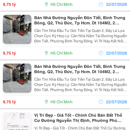
Thị Định, Đồng Văn Cống, Võ Chí Công, Khu Dân...
9,75 tỷ
Hồ Chí Minh
22/07/2026
Bán Nhà Đường Nguyễn Đôn Tiết, Bình Trưng
Đông, Q2, Thủ Đức, Tp Hcm. Dt 104M2, 2
Tầng, Shr, Giá 9,75 Tỷ.
Cần Tìm Nhà Đầu Tư Giữ Tiền Tại Quận 2, Đây Là Lựa
Chọn Cực Kỳ Hợp Lý. Căn Nhà Nằm Tại Đường Nguyễn
Đôn Tiết, Phường Bình Trưng Đông. Vị Trí Này Kết Nối
Giao Thông Thuận Tiện, Chỉ Vài Bước Là Ra Nguyễn
Thị Định, Đồng Văn Cống, Võ Chí Công, Khu Dân...
9,75 tỷ
Hồ Chí Minh
22/07/2026
Bán Nhà Đường Nguyễn Đôn Tiết, Bình Trưng
Đông, Q2, Thủ Đức, Tp Hcm. Dt 104M2, 2
Tầng, Shr, Giá 9,75 Tỷ.
Cần Tìm Nhà Đầu Tư Giữ Tiền Tại Quận 2, Đây Là Lựa
Chọn Cực Kỳ Hợp Lý. Căn Nhà Nằm Tại Đường Nguyễn
Đôn Tiết, Phường Bình Trưng Đông. Vị Trí Này Kết Nối
Giao Thông Thuận Tiện, Chỉ Vài Bước Là Ra Nguyễn
Thị Định, Đồng Văn Cống, Võ Chí Công, Khu Dân...
9,75 tỷ
Hồ Chí Minh
22/07/2026
Vị Trí Đẹp - Giá Tốt - Chính Chủ Bán Đất Thổ
Cư Đường Nguyễn Thị Định, Phường Phú
Khương, Tp Bến Tre
Vị Trí Đẹp - Giá Tốt - Chính Chủ Bán Đất Thổ Cư Đường