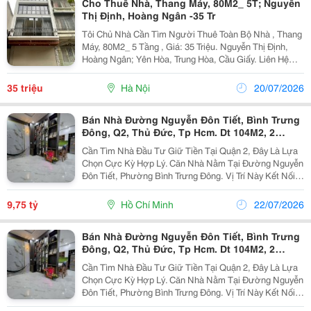
Cho Thuê Nhà, Thang Máy, 80M2_ 5T; Nguyễn
Thị Định, Hoàng Ngân -35 Tr
Tôi Chủ Nhà Cần Tìm Người Thuê Toàn Bộ Nhà , Thang
Máy, 80M2_ 5 Tầng , Giá: 35 Triệu. Nguyễn Thị Định,
Hoàng Ngân; Yên Hòa, Trung Hòa, Cầu Giấy. Liên Hệ
Chính Chủ: 0988289962 _Vỉa Hè Lớn, Mặt Tiền Rộng,
Thoáng. _Vị Trí Ngay Ngã Ba, Khu Đông Dân Cư,...
35 triệu
Hà Nội
20/07/2026
Bán Nhà Đường Nguyễn Đôn Tiết, Bình Trưng
Đông, Q2, Thủ Đức, Tp Hcm. Dt 104M2, 2
Tầng, Shr, Giá 9,75 Tỷ.
Cần Tìm Nhà Đầu Tư Giữ Tiền Tại Quận 2, Đây Là Lựa
Chọn Cực Kỳ Hợp Lý. Căn Nhà Nằm Tại Đường Nguyễn
Đôn Tiết, Phường Bình Trưng Đông. Vị Trí Này Kết Nối
Giao Thông Thuận Tiện, Chỉ Vài Bước Là Ra Nguyễn
Thị Định, Đồng Văn Cống, Võ Chí Công, Khu Dân...
9,75 tỷ
Hồ Chí Minh
22/07/2026
Bán Nhà Đường Nguyễn Đôn Tiết, Bình Trưng
Đông, Q2, Thủ Đức, Tp Hcm. Dt 104M2, 2
Tầng, Shr, Giá 9,75 Tỷ.
Cần Tìm Nhà Đầu Tư Giữ Tiền Tại Quận 2, Đây Là Lựa
Chọn Cực Kỳ Hợp Lý. Căn Nhà Nằm Tại Đường Nguyễn
Đôn Tiết, Phường Bình Trưng Đông. Vị Trí Này Kết Nối
Giao Thông Thuận Tiện, Chỉ Vài Bước Là Ra Nguyễn