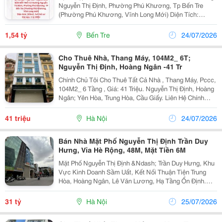
Nguyễn Thị Định, Phường Phú Khương, Tp Bến Tre
(Phường Phú Khương, Vĩnh Long Mới) Diện Tích:
103M2. Full Thổ Cư Giá Bán: 1 Tỷ 540Tr(Thương
Lượng) - Vị Trí Đẹp Ngay Trung Tâm Thành Phố, Đất...
1,54 tỷ
Bến Tre
24/07/2026
Cho Thuê Nhà, Thang Máy, 104M2_ 6T;
Nguyễn Thị Định, Hoàng Ngân -41 Tr
Chính Chủ Tôi Cho Thuê Tất Cả Nhà , Thang Máy, Pccc,
104M2_ 6 Tầng , Giá: 41 Triệu. Nguyễn Thị Định, Hoàng
Ngân; Yên Hòa, Trung Hòa, Cầu Giấy. Liên Hệ Chính
Chủ: 0943468783 _Vỉa Hè Lớn, Mặt Tiền Rộng, Thoáng.
_Vị Trí Ngay Ngã Ba, Khu Đông Dân Cư,...
41 triệu
Hà Nội
24/07/2026
Bán Nhà Mặt Phố Nguyễn Thị Định Trần Duy
Hưng, Vỉa Hè Rộng, 48M, Mặt Tiền 6M
Mặt Phố Nguyễn Thị Định &Ndash; Trần Duy Hưng, Khu
Vực Kinh Doanh Sầm Uất, Kết Nối Thuận Tiện Trung
Hòa, Hoàng Ngân, Lê Văn Lương, Hạ Tầng Ổn Định.
Diện Tích 48M, Mặt Tiền Rộng 6M, Vỉa Hè Lớn, Vị Trí
Đẹp, Phù Hợp Kinh Doanh, Showroom, Văn Phòng
31 tỷ
Hà Nội
25/07/2026
Hoặc...