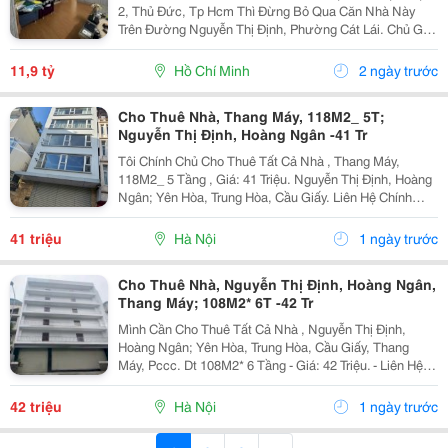
2, Thủ Đức, Tp Hcm Thì Đừng Bỏ Qua Căn Nhà Này
Trên Đường Nguyễn Thị Định, Phường Cát Lái. Chủ Gấp
Bán Đất Tặng Nhà Cấp Bốn Còn Mới. Thông Tin Chi Tiết
Cho Anh Chị Nắm Rõ: Diện Tích Đất Cực Đẹp:...
11,9 tỷ
Hồ Chí Minh
2 ngày trước
Cho Thuê Nhà, Thang Máy, 118M2_ 5T;
Nguyễn Thị Định, Hoàng Ngân -41 Tr
Tôi Chính Chủ Cho Thuê Tất Cả Nhà , Thang Máy,
118M2_ 5 Tầng , Giá: 41 Triệu. Nguyễn Thị Định, Hoàng
Ngân; Yên Hòa, Trung Hòa, Cầu Giấy. Liên Hệ Chính
Chủ: 0945471581 _Vỉa Hè Lớn, Mặt Tiền Rộng, Thoáng.
_Vị Trí Ngay Ngã Ba, Khu Đông Dân Cư, Kinh...
41 triệu
Hà Nội
1 ngày trước
Cho Thuê Nhà, Nguyễn Thị Định, Hoàng Ngân,
Thang Máy; 108M2* 6T -42 Tr
Mình Cần Cho Thuê Tất Cả Nhà , Nguyễn Thị Định,
Hoàng Ngân; Yên Hòa, Trung Hòa, Cầu Giấy, Thang
Máy, Pccc. Dt 108M2* 6 Tầng - Giá: 42 Triệu. - Liên Hệ
Trực Tiếp Chính Chủ: 0947910983 - Vỉa Hè Lớn, Mặt
Tiền Rộng, Thoáng. - Vị Trí Ngay Gần Ngã Ba, Khu...
42 triệu
Hà Nội
1 ngày trước