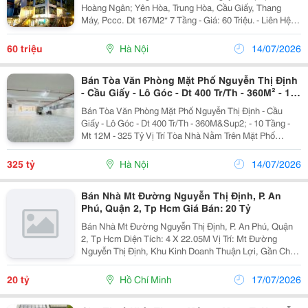
Hoàng Ngân; Yên Hòa, Trung Hòa, Cầu Giấy, Thang
Máy, Pccc. Dt 167M2* 7 Tầng - Giá: 60 Triệu. - Liên Hệ
Trực Tiếp Chính Chủ: 0943468783 - Vỉa Hè Lớn, Mặt
Tiền Rộng, Thoáng. - Vị Trí Ngay Gần Ngã Ba, Khu...
60 triệu
Hà Nội
14/07/2026
Bán Tòa Văn Phòng Mặt Phố Nguyễn Thị Định
- Cầu Giấy - Lô Góc - Dt 400 Tr/Th - 360M² - 10
Tầng - Mt 12M - 325 Tỷ
Bán Tòa Văn Phòng Mặt Phố Nguyễn Thị Định - Cầu
Giấy - Lô Góc - Dt 400 Tr/Th - 360M&Sup2; - 10 Tầng -
Mt 12M - 325 Tỷ Vị Trí Tòa Nhà Nằm Trên Mặt Phố
Nguyễn Thị Định, Lô Góc, Vị Trí Đắc Địa, Khu Vực Tập
Trung Nhiều Văn Phòng Và Doanh...
325 tỷ
Hà Nội
14/07/2026
Bán Nhà Mt Đường Nguyễn Thị Định, P. An
Phú, Quận 2, Tp Hcm Giá Bán: 20 Tỷ
Bán Nhà Mt Đường Nguyễn Thị Định, P. An Phú, Quận
2, Tp Hcm Diện Tích: 4 X 22.05M Vị Trí: Mt Đường
Nguyễn Thị Định, Khu Kinh Doanh Thuận Lợi, Gần Chợ,
Sát Đường Dẫn Vào Cao Tốc, Giao Thông Thuận Lợi
&Hellip;.. Pháp Lý: Sổ Hồng Giá Bán: 20 Tỷ...
20 tỷ
Hồ Chí Minh
17/07/2026