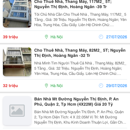
Cho Thuê Nhà, Thang Máy, 117M2_ 5T;
Nguyễn Thị Định, Hoàng Ngân -39 Tr
Tôi Chủ Nhà Cần Cho Thuê Nhà , Thang Máy, 117M2_ 5
Tầng , Giá: 39 Triệu. Nguyễn Thị Định, Hoàng Ngân; Yên
Hòa, Trung Hòa, Cầu Giấy. Liên Hệ Chính Chủ:
0948646783 _Vỉa Hè Lớn, Mặt Tiền Rộng, Thoáng. _Vị
Trí Ngay Ngã Ba, Khu Đông Dân Cư, Kinh Doanh...
39 triệu
Hà Nội
27/07/2026
Cho Thuê Nhà, Thang Máy, 82M2_ 5T; Nguyễn
Thị Định, Hoàng Ngân -32 Tr
Nhà Mình Tìm Người Thuê Cả Nhà , Thang Máy, 82M2_
5 Tầng , Giá: 32 Triệu. Nguyễn Thị Định, Hoàng Ngân;
Yên Hòa, Trung Hòa, Cầu Giấy. Liên Hệ Chính Chủ:
0942854881 _Vỉa Hè Lớn, Mặt Tiền Rộng, Thoáng. _Vị
Trí Ngay Ngã Ba, Khu Đông Dân Cư, Kinh Doanh...
32 triệu
Hà Nội
29/07/2026
Bán Nhà Mt Đường Nguyễn Thị Định, P. An
Phú, Quận 2, Tp Hcm (4X22M) Giá 20 Tỷ
Bán Nhà Mt Đường Nguyễn Thị Định, P. An Phú, Quận
2, Tp Hcm Diện Tích: 4 X 22.05M Vị Trí: Mt Đường
Nguyễn Thị Định, Khu Kinh Doanh Thuận Lợi, Gần Chợ,
Sát Đường Dẫn Vào Cao Tốc, Giao Thông Thuận Lợi