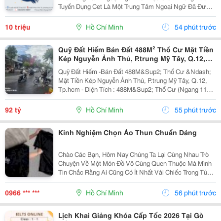
Tuyển Dụng Cet Là Một Trung Tâm Ngoại Ngữ Đã Được
Thành Lập 16 Năm Chuyên Về Chương Trình Anh Văn
Học Thuật Ielts &Ndash; Toefl Ibt. Trung Tâm...
10 triệu
Hồ Chí Minh
54 phút trước
Quỹ Đất Hiếm Bán Đất 488M² Thổ Cư Mặt Tiền
Kép Nguyễn Ảnh Thủ, P.trung Mỹ Tây, Q.12,
Tp.hcm
Quỹ Đất Hiếm -Bán Đất 488M&Sup2; Thổ Cư &Ndash;
Mặt Tiền Kép Nguyễn Ảnh Thủ, P.trung Mỹ Tây, Q.12,
Tp.hcm - Diện Tích : 488M&Sup2; Thổ Cư (Ngang 11M
X 45M) - Giá Bán : 92 Tỷ (Thương Lượng) Mặt Tiền Kép
Nguyễn Ảnh Thủ, Mặt Sau Thông Ra Đường...
92 tỷ
Hồ Chí Minh
55 phút trước
Kinh Nghiệm Chọn Áo Thun Chuẩn Dáng
Chào Các Bạn, Hôm Nay Chúng Ta Lại Cùng Nhau Trò
Chuyện Về Một Món Đồ Vô Cùng Quen Thuộc Mà Mình
Tin Chắc Rằng Ai Cũng Có Ít Nhất Vài Chiếc Trong Tủ
Quần Áo. Đó Chính Là Chiếc Áo Thun. Mặc Dù Là Một
Trang Phục Cơ Bản, Dễ Mặc Và Dễ Phối Đồ, Nhưng
0966 *** ***
Hồ Chí Minh
56 phút trước
Để...
Lịch Khai Giảng Khóa Cấp Tốc 2026 Tại Gò