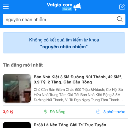
Không có kết quả tìm kiếm từ khoá
"nguyên nhân nhiễm"
Tin đăng mới nhất
Bán Nhà Kiệt 3.5M Đường Núi Thành, 42.5M²,
3.9 Tỷ, 2 Tầng, Gần Cầu Rồng
Chủ Cần Bán Giảm Chào 600 Triệu &Ndash; Cơ Hội Sở
Hữu Nhà Trung Tâm Giá Tốt Bán Nhà Kiệt Rộng 3.5M
Đường Núi Thành, Vị Trí Đẹp Ngay Trung Tâm Thành
Phố, Thuận Tiện An Cư Hoặc Đầu Tư Sinh Lời. Thông
Tin Chi Tiết: Diện Tích: 42.5M&Sup2; (Ngang 4M,...
3,9 tỷ
Đà Nẵng
3 phút trước
Rr88 Là Nền Tảng Giải Trí Trực Tuyến