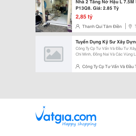
Nhà 2 Tầng Nở Hậu L 7.5M
P13Q8. Giá: 2.85 Tỷ
2,85 tỷ
Thanh Quí Tâm Điền
Tuyển Dụng Kỹ Sư Xây Dựn
Công Ty Cp Tư Vấn Và Đầu Tư Xây Dựng Thiên H
Chí Minh, Đồng Nai Và Các Vùng Lân Cận, Nghệ An
Nghiệp Công Trình Giao Thông, Cầu Đường : 06 2. Kỹ
Trình Giao Thông, Cầu...
Công Ty Cp Tư Vấn Và Đầu
Chí Minh