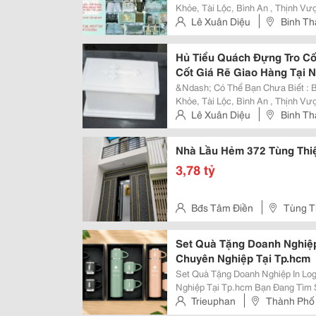
Khỏe, Tài Lộc, Bình An , Thịnh Vượng . Thiên Long Thọ Sài Gòn - 
Giao Tại Nơi, Các Tỉnh Tp Toàn Quốc . - Lh : 0946 193 247 - 0933
Lê Xuân Diệu
Binh Th
&Ndash; 0978 577 049 -...
Bien Hoa - Dong Nai.
Hủ Tiểu Quách Đựng Tro C
Cốt Giá Rẽ Giao Hàng Tại N
&Ndash; Có Thể Bạn Chưa Biết : Bí 
Khỏe, Tài Lộc, Bình An , Thịnh Vượng . Thiên Long Thọ Sài Gòn - 
Giao Tại Nơi, Các Tỉnh Tp Toàn Quốc . - Lh : 0946 193 247 - 0933
Lê Xuân Diệu
Binh Th
&Ndash; 0978 577 049 -...
Bien Hoa - Dong Nai.
Nhà Lầu Hẻm 372 Tùng Thi
3,78 tỷ
Bđs Tâm Điền
Tùng T
Set Quà Tặng Doanh Nghiệp
Chuyên Nghiệp Tại Tp.hcm
Set Quà Tặng Doanh Nghiệp In Lo
Nghiệp Tại Tp.hcm Bạn Đang Tìm Set Quà Tặng Doanh Nghiệp In Logo Để Tri
Ân Khách Hàng, Đối Tác Hoặc Nhâ
Trieuphan
Thành Phố
Cấp Các Bộ Quà Tặng Cao Cấp Gồ