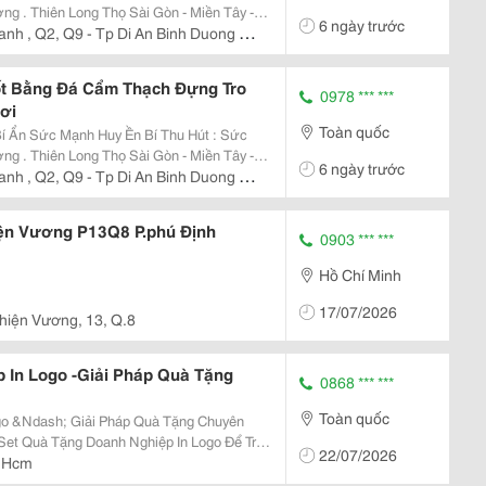
Miền Tây -
6 ngày trước
 675 308
anh , Q2, Q9 - Tp Di An Binh Duong -
ốt Bằng Đá Cẩm Thạch Đựng Tro
0978 *** ***
ơi
Toàn quốc
Ẩn Sức Mạnh Huy Ền Bí Thu Hút : Sức
Miền Tây -
6 ngày trước
 675 308
anh , Q2, Q9 - Tp Di An Binh Duong -
ện Vương P13Q8 P.phú Định
0903 *** ***
Hồ Chí Minh
17/07/2026
hiện Vương, 13, Q.8
 In Logo -Giải Pháp Quà Tặng
0868 *** ***
Toàn quốc
go &Ndash; Giải Pháp Quà Tặng Chuyên
22/07/2026
n Viên? Quà Tặng Thiên Thần Chuyên Cung
 Hcm
m...