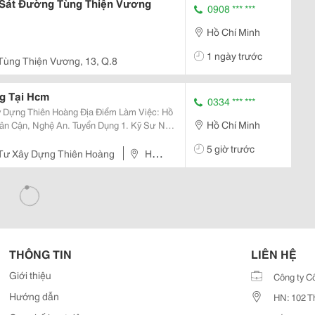
 Sát Đường Tùng Thiện Vương
0908 *** ***
Hồ Chí Minh
1 ngày trước
Tùng Thiện Vương, 13, Q.8
g Tại Hcm
0334 *** ***
oàng Địa Điểm Làm Việc: Hồ
Hồ Chí Minh
. Tuyển Dụng 1. Kỹ Sư Nội
 Sư Hiện Trường Công
5 giờ trước
 Tư Xây Dựng Thiên Hoàng
Hồ
THÔNG TIN
LIÊN HỆ
Giới thiệu
Công ty C
Hướng dẫn
HN: 102 T