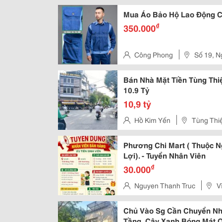
Mua Áo Bảo Hộ Lao Động C
₫
350.000
Công Phong
Số 19, N
Khai - Q
Bán Nhà Mặt Tiền Tùng Thi
10.9 Tỷ
10,9 tỷ
Hồ Kim Yến
Tùng Thi
Phương Chi Mart ( Thuộc N
Lợi). - Tuyển Nhân Viên
₫
30.000
Nguyen Thanh Truc
V
Chủ Vào Sg Cần Chuyển Nh
Tầng, Cây Xanh Bóng Mát 