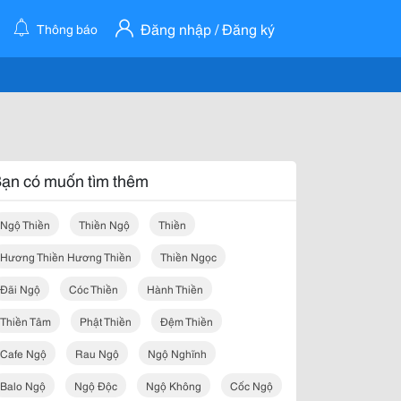
Đăng nhập / Đăng ký
Thông báo
ạn có muốn tìm thêm
Ngộ Thiền
Thiền Ngộ
Thiền
Hương Thiền Hương Thiền
Thiền Ngọc
Đãi Ngộ
Cóc Thiền
Hành Thiền
Thiền Tâm
Phật Thiền
Đệm Thiền
Cafe Ngộ
Rau Ngộ
Ngộ Nghĩnh
Balo Ngộ
Ngộ Độc
Ngộ Không
Cốc Ngộ