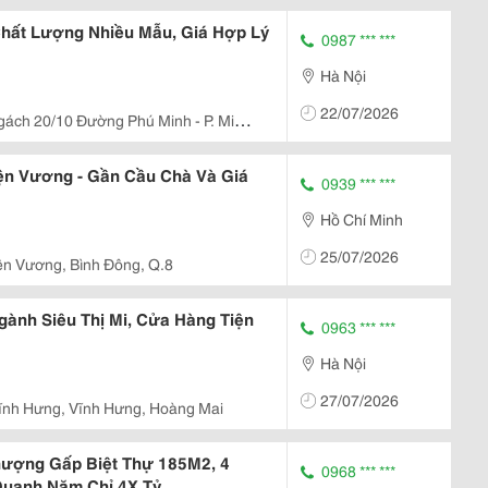
hất Lượng Nhiều Mẫu, Giá Hợp Lý
0987 *** ***
Hà Nội
22/07/2026
gách 20/10 Đường Phú Minh - P. Minh
ện Vương - Gần Cầu Chà Và Giá
0939 *** ***
Hồ Chí Minh
25/07/2026
ện Vương, Bình Đông, Q.8
gành Siêu Thị Mi, Cửa Hàng Tiện
0963 *** ***
Hà Nội
27/07/2026
ĩnh Hưng, Vĩnh Hưng, Hoàng Mai
ượng Gấp Biệt Thự 185M2, 4
0968 *** ***
Quanh Năm Chỉ 4X Tỷ