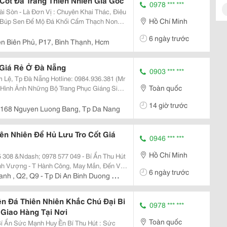
Cốt Đá Trắng Thiên Nhiên Giá Gốc
0978 *** ***
Hồ Chí Minh
6 ngày trước
ện Biên Phủ, P17, Bình Thạnh, Hcm
 Giá Rẻ Ở Đà Nẵng
0903 *** ***
Toàn quốc
t, Em Bé, Bạn Gái Tràn Ngập Khắp Các Phố
14 giờ trước
168 Nguyen Luong Bang, Tp Da Nang
ên Nhiên Để Hủ Lưu Tro Cốt Giá
0946 *** ***
Hồ Chí Minh
Ndash; 0978 577 049 - Bí Ẩn Thu Hút
 May Mắn, Đến Với
6 ngày trước
Linh Cho Tổ
anh , Q2, Q9 - Tp Di An Binh Duong -
ên Đá Thiên Nhiên Khắc Chú Đại Bi
0978 *** ***
Giao Hàng Tại Nơi
Toàn quốc
Ẩn Sức Mạnh Huy Ền Bí Thu Hút : Sức