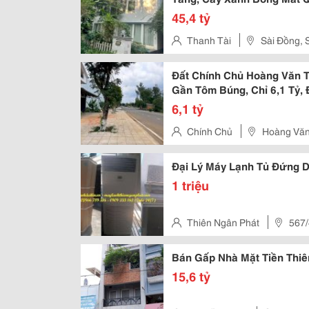
45,4 tỷ
Thanh Tài
Sài Đồng, 
Đất Chính Chủ Hoàng Văn T
Gần Tôm Búng, Chỉ 6,1 Tỷ,
6,1 tỷ
Chính Chủ
Hoàng Văn
Đại Lý Máy Lạnh Tủ Đứng D
1 triệu
Thiên Ngân Phát
567/
Hiệp Thành, Quận 12, Tp.hcm
Bán Gấp Nhà Mặt Tiền Thiên
15,6 tỷ