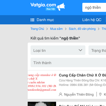
Danh mục
Liên hệ QC
Trang Chủ
Mua sắm
Sách, đồ văn phòng
Thi
Kết quả tìm kiếm
"ngộ thiền"
Cung Cấp Chân Chữ X Ở Đ
Cửa Hàng Thiên Đông Địa Chỉ: K168 Nguyễn Lương Bằng, Tp Đà Nẵng
Hotline: 0984.936.381 (Mr Đông) Email: Standeedn@Gmail.com Facebook:
Https://Www.facebook.com/Standeedn?Fref=Ts Stan
Banner Treo Quảng Cáo Được Sử
Nguyễn Thiên Đông
K
Nẵng