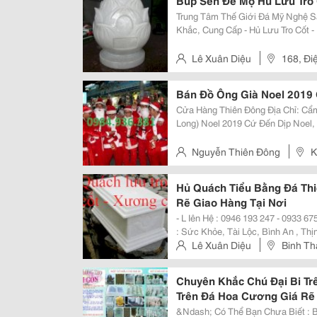
Búp Sen Để Mộ Hủ Lưu Tro 
Trung Tâm Thế Giới Đá Mỹ Nghệ Sài Sòn - Là Đơn Vị : Chuyên Khai Thác, Điêu
Khắc, Cung Cấp - Hủ Lưu Tro Cốt - Búp Sen Để Mộ Đá Khối Cẩm Thạch Non
Nước Đẻo Ra Đặc Biệt : + Có Hủ Lưu Tro Cốt Đá Cẩm Thạch Nhân Tạo Siêu
Nhẹ , Dùng Trong
Lê Xuân Diệu
168, Đi
Bán Đồ Ông Già Noel 2019
Cửa Hàng Thiên Đông Địa Chỉ: Cẩm Lệ, Tp Đà Nẵng Hotline: 0984.936.381 (Mr
Long) Noel 2019 Cứ Đến Dịp Noel, Hình Ảnh Những Bộ Trang Phục Giáng Sinh
Của Ông Già Noel, Công Chú Tuyế
Phường ... Trang
Nguyễn Thiên Đông
K
Hủ Quách Tiểu Bằng Đá Thi
Rẽ Giao Hàng Tại Nơi
- L Iên Hệ : 0946 193 247 - 0933 675 308 &
: Sức Khỏe, Tài Lộc, Bình An , Thịnh Vượng - T Hành Công,
Gia Đình , Nhờ Vào Trang Trí, Xây Dựng, Vật Phẩm, Linh Vật Tâm 
Lê Xuân Diệu
Binh Th
Tiên &Hellip; ...
Bien Hoa - Dong Nai.
Chuyên Khắc Chú Đại Bi Tr
Trên Đá Hoa Cương Giá Rẽ 
&Ndash; Có Thể Bạn Chưa Biết : Bí 