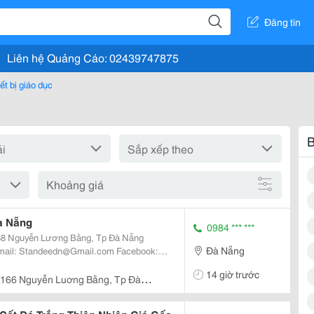
Đăng tin
Liên hệ Quảng Cáo: 02439747875
ết bị giáo dục
B
Khoảng giá
à Nẵng
0984 *** ***
Đà Nẵng
dee Chữ X A5 Là Loại
14 giờ trước
166 Nguyễn Luơng Bằng, Tp Đà