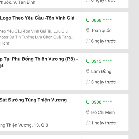
Phước, 9, Tân Bình
Logo Theo Yêu Cầu -Tôn Vinh Giá
0868 *** ***
Toàn quốc
eo Yêu Cầu -Tôn Vinh Giá Trị, Lưu Giữ
6 ngày trước
 Niệm Chương Pha Lê Và Biểu Trưng Gỗ In,
 Hcm
h...
 Tại Phù Đổng Thiên Vương (P.8) -
0913 *** ***
ạt
Lâm Đồng
3 ngày trước
 Sát Đường Tùng Thiện Vương
0908 *** ***
Hồ Chí Minh
1 ngày trước
ng Thiện Vương, 13, Q.8