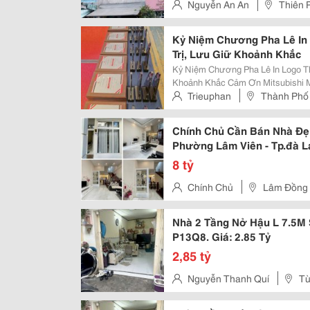
Nguyễn An An
Thiên 
Kỷ Niệm Chương Pha Lê In 
Trị, Lưu Giữ Khoảnh Khắc
Kỷ Niệm Chương Pha Lê In Logo Th
Khoảnh Khắc Cảm Ơn Mitsubishi Motor Đã Tin Tưởng Lựa Chọn Quà Tặng
Thiên Thần Là Đơn Vị Sản Xuất Kỷ
Trieuphan
Thành Phố
Khắc Logo Theo Yêu Cầu . Bên Mìn
Chính Chủ Cần Bán Nhà Đẹp
Phường Lâm Viên - Tp.đà L
8 tỷ
Chính Chủ
Lâm Đồng
Nhà 2 Tầng Nở Hậu L 7.5M
P13Q8. Giá: 2.85 Tỷ
2,85 tỷ
Nguyễn Thanh Quí
Tù