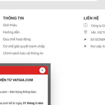
THÔNG TIN
LIÊN HỆ
Giới thiệu
Công ty C
Hướng dẫn
HN: 102 T
➤
Quy chế hoạt động
Số GCNĐKD
➤
Cơ chế giải quyết tranh chấp
Nơi cấp: S
Chính sách bảo vệ thông tin
IỆN TỬ VATGIA.COM
.com – trân trọng thông báo:
gia.com kể từ ngày
31 tháng 3 năm