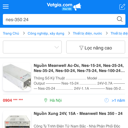
Trang Chủ
Công nghiệp, xây dựng
Thiết bị điện, nước
Thiết bị đi
Lọc nâng cao
Nguồn Meanwell Ac-Dc, Nes-15-24, Nes-25-24,
Nes-35-24, Nes-50-24, Nes-75-24, Nes-100-24,
Nes-150-24, Nes-350-24, Se-600-24, Se-1000-
Thông Số Kỹ Thuật .................. Model .....................
24, Se-1500-24, Chi-0904.386.416
Output ------------- Nes-15-24 ............... 24V-0.7A ----------
--- Nes-25-24 ............... 24V-1.1A ------------- Nes-35-24
............... 24V-1.5A ------------- Ne
0904 *** ***
Hà Nội
>1 năm
Nguồn Xung 24V, 15A - Meanwell Nes 350 - 24
Công Ty Tnhh Điện Tử Nam Bắc - Nhà Phân Phối Độc