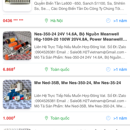
Quyền Biến Tần Ls600 - 650, Sanch S1100, Sa, Shihlin
Ss, Se..., Các Dòng Biến Tần Do Công Ty Chúng Tôi
Phân Phối: + Biến Tần Ls: - Ls600 2001N/Sn1;
2002N/Sn1; 2003N/Sn1 - Ls600 4001N/Sn1, 4
0436 *** ***
Hà Nội
>1 năm
002N/Sn1; 4
Nes-350-24 24V 14.6A, Bộ Nguồn Meanwell
Hlg-100H-20 100W 20V4.8A, Power Meanwelll
S-350-12 Nes-350-12
Liên Hệ Trực Tiếp Nếu Muốn Hợp Đông Vat. Số Đt /Zalo
:0904526381 Email .: Sale08.H2Tvietnam@Gmail.com -
Mô Tả Sản Phẩm: Nes-350-24 24V 14.6A, Bộ Nguồn
Meanwell Hlg-100H-20 100W 20V4.8A, Power Meanwelll
S-350-12 Nes-350-12 Nes-350-27 27V...
₫
6.868
Toàn quốc
>1 năm
Mw Ned-35B, Mw Nes-350-24, Mw Nes-35-24
Liên Hệ Trực Tiếp Nếu Muốn Hợp Đông Vat. Số Đt /Zalo
:0904526381 Email .: Sale08.H2Tvietnam@Gmail.com -
Mô Tả Sản Phẩm: Mw Ned-35B, Mw Nes-350-24, Mw
Nes-35-24 Mw Power Nes-150-24, Mw S-25-12, Mw
Ystc-Yh-B2Ta / Ned-75B Mwi150-12 T8T,...
₫
1.000
Toàn quốc
>1 năm