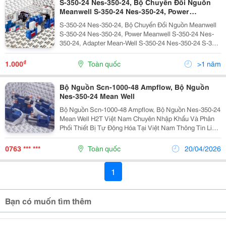
S-350-24 Nes-350-24, Bộ Chuyển Đổi Nguồn
Meanwell S-350-24 Nes-350-24, Power
Meanwell S-350-24 Nes-350-24, Adapter Mean-
S-350-24 Nes-350-24, Bộ Chuyển Đổi Nguồn Meanwell
Well S-350-24 Nes-350-24
S-350-24 Nes-350-24, Power Meanwell S-350-24 Nes-
350-24, Adapter Mean-Well S-350-24 Nes-350-24 S-350-
27 27V 13A Nes-350-27, Bộ Chuyển Đổi Nguồn
Meanwell S-350-27 27V 13A Nes-350-27, Power...
₫
1.000
Toàn quốc
>1 năm
Bộ Nguồn Scn-1000-48 Ampflow, Bộ Nguồn
Nes-350-24 Mean Well
Bộ Nguồn Scn-1000-48 Ampflow, Bộ Nguồn Nes-350-24
Mean Well H2T Việt Nam Chuyên Nhập Khẩu Và Phân
Phối Thiết Bị Tự Động Hóa Tại Việt Nam Thông Tin Liên
Hệ: Dt/Zalo:0763836381 Email:
Sale18.H2T@Gmail.com Hht-H2T Vietnam Chuyên
0763 *** ***
Toàn quốc
20/04/2026
Cung...
1
Bạn có muốn tìm thêm