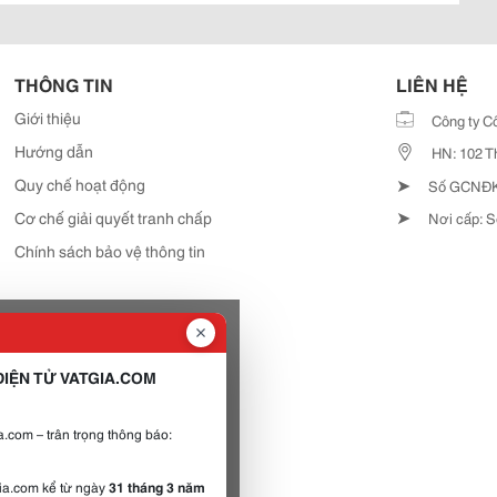
THÔNG TIN
LIÊN HỆ
Giới thiệu
Công ty C
Hướng dẫn
HN: 102 T
➤
Quy chế hoạt động
Số GCNĐKD
➤
Cơ chế giải quyết tranh chấp
Nơi cấp: S
Chính sách bảo vệ thông tin
IỆN TỬ VATGIA.COM
.com – trân trọng thông báo:
gia.com kể từ ngày
31 tháng 3 năm