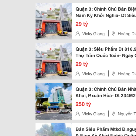
Quận 3; Chính Chủ Bán Biệ
Nam Kỳ Khởi Nghĩa- Dt Si
Hợp Xây Tòa Nhà Building 
29 tỷ
Vicky Giang
Hoàng Di
Quận 3: Siêu Phẩm Dt 816
Thự Trần Quốc Toản- Ngay
Hiệu- Chính Chủ Chính Chủ
29 tỷ
Vicky Giang
Hoàng Di
Quận 3: Chính Chủ Bán Nhà
Khai, P.xuân Hòa- Dt 234M
Ngay Góc Nam Kỳ Khởi Nghĩ
250 tỷ
Vicky Giang
Nguyễn T
Bán Siêu Phẩm Mtkd Đ.ngu
& Nam Kỳ Khởi Nghĩa Quận 