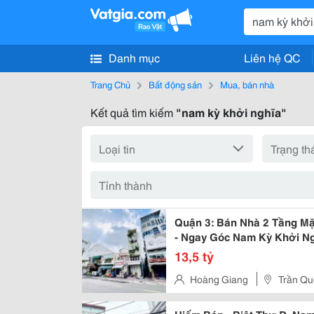
Danh mục
Liên hệ QC
Trang Chủ
Bất động sản
Mua, bán nhà
Kết quả tìm kiếm
"nam kỳ khởi nghĩa"
Quận 3: Bán Nhà 2 Tầng Mặt
- Ngay Góc Nam Kỳ Khởi Ng
Chính Chủ Giá Tốt
13,5 tỷ
Hoàng Giang
Trần Qu