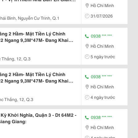
Hồ Chí Minh
31/07/2026
ái Bình, Nguyễn Cư Trinh, Q.1
ầng 2 Hầm- Mặt Tiền Lý Chính
0938 *** ***
M2 Ngang 9,3M*47M- Đang Khai
Hồ Chí Minh
ay Góc Nam Kỳ Khởi
5 ngày trước
 Thắng, 12, Q.3
ầng 2 Hầm- Mặt Tiền Lý Chính
0938 *** ***
M2 Ngang 9,3M*47M- Đang Khai
Hồ Chí Minh
ay Góc Nam Kỳ Khởi
4 ngày trước
hc Thắng, 12, Q.3
Kỳ Khởi Nghĩa, Quận 3 - Dt 64M2 -
0938 *** ***
Giang Giang:
Hồ Chí Minh
4 ngày trước