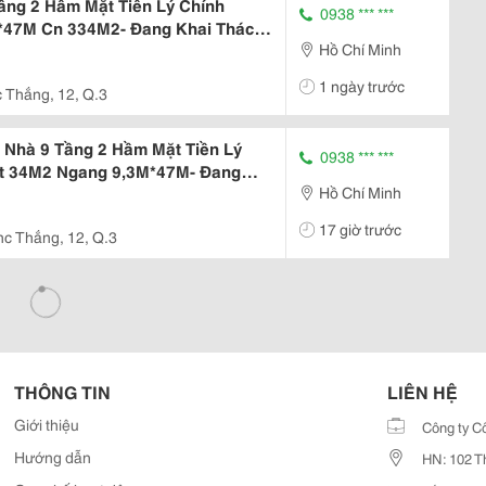
ầng 2 Hầm Mặt Tiền Lý Chính
0938 *** ***
M*47M Cn 334M2- Đang Khai Thác
Hồ Chí Minh
 Tốt
1 ngày trước
 Thắng, 12, Q.3
 Nhà 9 Tầng 2 Hầm Mặt Tiền Lý
0938 *** ***
Dt 34M2 Ngang 9,3M*47M- Đang
Hồ Chí Minh
u
17 giờ trước
hc Thắng, 12, Q.3
THÔNG TIN
LIÊN HỆ
Giới thiệu
Công ty C
Hướng dẫn
HN: 102 T