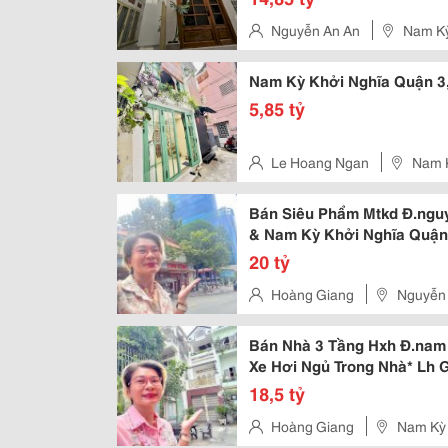
Nguyễn An An
Nam Kỳ
Nam Kỳ Khởi Nghĩa Quận 3,
5,85 tỷ
Le Hoang Ngan
Nam K
Bán Siêu Phẩm Mtkd Đ.ngu
& Nam Kỳ Khởi Nghĩa Quận 
Giang:
20 tỷ
Hoàng Giang
Nguyễn 
Bán Nhà 3 Tầng Hxh Đ.nam 
Xe Hơi Ngủ Trong Nhà* Lh 
18,5 tỷ
Hoàng Giang
Nam Kỳ 