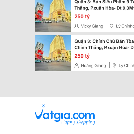
Quận 3: Bán Siêu Phẩm 9 T
Thắng, P.xuân Hòa- Dt 9,3
Vp Cty- Chính Chủ Chào Giá
250 tỷ
Vicky Giang
Lý Chínhc
Quận 3: Chính Chủ Bán Tòa
Chính Thắng, P.xuận Hòa- 
Khai Thác Vp Cty- Vị Trí Siê
250 tỷ
Hoàng Giang
Lý Chín