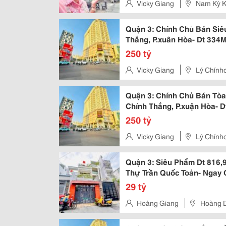
Vicky Giang
Nam Kỳ Kh
Quận 3: Chính Chủ Bán Siê
Thắng, P.xuân Hòa- Dt 334M
Góc Nam Kỳ Khởi Nghĩa
250 tỷ
Vicky Giang
Lý Chínhc
Quận 3: Chính Chủ Bán Tòa
Chính Thắng, P.xuận Hòa- 
Khai Thác Vp Cty- Vị Trí Siê
250 tỷ
Vicky Giang
Lý Chínhc
Quận 3: Siêu Phẩm Dt 816
Thự Trần Quốc Toản- Ngay
Hiệu- Chính Chủ Chính Chủ
29 tỷ
Hoàng Giang
Hoàng D