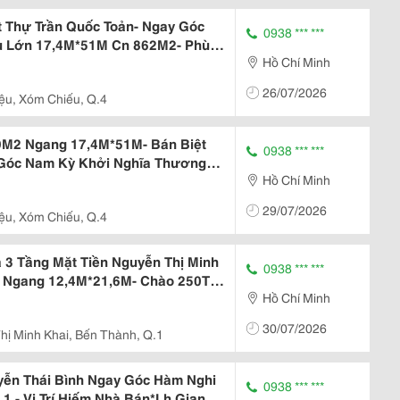
t Thự Trần Quốc Toản- Ngay Góc
0938 *** ***
êu Lớn 17,4M*51M Cn 862M2- Phù
Hồ Chí Minh
Vp Khai
26/07/2026
ệu, Xóm Chiếu, Q.4
,9M2 Ngang 17,4M*51M- Bán Biệt
0938 *** ***
 Góc Nam Kỳ Khởi Nghĩa Thương
Hồ Chí Minh
29/07/2026
ệu, Xóm Chiếu, Q.4
 3 Tầng Mặt Tiền Nguyễn Thị Minh
0938 *** ***
2 Ngang 12,4M*21,6M- Chào 250T-
Hồ Chí Minh
a Vị Trí
30/07/2026
hị Minh Khai, Bến Thành, Q.1
yễn Thái Bình Ngay Góc Hàm Nghi
0938 *** ***
1 - Vị Trí Hiếm Nhà Bán*Lh Giang