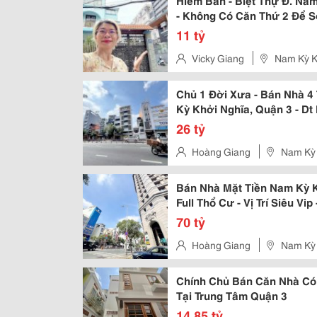
Hiếm Bán - Biệt Thự Đ. Na
- Không Có Căn Thứ 2 Để So
11 tỷ
Vicky Giang
Nam Kỳ K
Chủ 1 Đời Xưa - Bán Nhà 4
Kỳ Khởi Nghĩa, Quận 3 - Dt
26 tỷ
Hoàng Giang
Nam Kỳ 
Bán Nhà Mặt Tiền Nam Kỳ K
Full Thổ Cư - Vị Trí Siêu Vi
70 tỷ
Hoàng Giang
Nam Kỳ 
Chính Chủ Bán Căn Nhà Có
Tại Trung Tâm Quận 3
14,85 tỷ