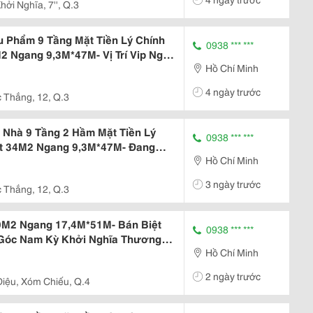
ởi Nghĩa, 7'', Q.3
u Phẩm 9 Tầng Mặt Tiền Lý Chính
0938 *** ***
2 Ngang 9,3M*47M- Vị Trí Vip Ngay
Hồ Chí Minh
4 ngày trước
 Thắng, 12, Q.3
 Nhà 9 Tầng 2 Hầm Mặt Tiền Lý
0938 *** ***
Dt 34M2 Ngang 9,3M*47M- Đang
Hồ Chí Minh
u
3 ngày trước
 Thắng, 12, Q.3
,9M2 Ngang 17,4M*51M- Bán Biệt
0938 *** ***
 Góc Nam Kỳ Khởi Nghĩa Thương
Hồ Chí Minh
2 ngày trước
iệu, Xóm Chiếu, Q.4