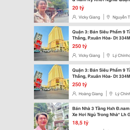
Giang:
20 tỷ
Vicky Giang
Nguyễn Th
Quận 3: Bán Siêu Phẩm 9 T
Thắng, P.xuân Hòa- Dt 334
Thác Vp Cty- Vị Trí Vip Ng
250 tỷ
Vicky Giang
Lý Chínhc
Quận 3: Bán Siêu Phẩm 9 T
Thắng, P.xuân Hòa- Dt 334
Thác Vp Cty- Vị Trí Vip Ng
250 tỷ
Hoàng Giang
Lý Chín
Bán Nhà 3 Tầng Hxh Đ.nam 
Xe Hơi Ngủ Trong Nhà* Lh 
18,5 tỷ