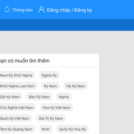
Đăng nhập / Đăng ký
Thông báo
ạn có muốn tìm thêm
Nam Kỳ Khởi Nghĩa
Nghĩa Kỳ
Khởi Nghĩa Lam Sơn
Kỳ Nam
Hà Kỳ Nam
Giá Kỳ Nam
Bán Kỳ Nam
Nghĩa
Chủ Nghĩa Việt Nam
Hoa Kỳ Việt Nam
Quốc Kỳ Việt Nam
Giá Trị Kỳ Nam
Tam Kỳ Quảng Nam
Khởi
Quốc Kỳ Hoa Kỳ