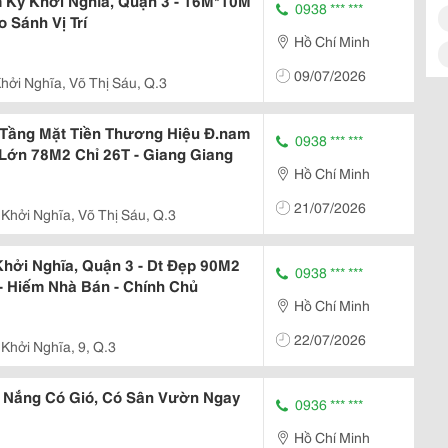
m Kỳ Khởi Nghĩa, Quận 3 - 16M*10M
0938 *** ***
 Sánh Vị Trí
Hồ Chí Minh
09/07/2026
hởi Nghĩa, Võ Thị Sáu, Q.3
 Tầng Mặt Tiền Thương Hiệu Đ.nam
0938 *** ***
 Lớn 78M2 Chỉ 26T - Giang Giang
Hồ Chí Minh
21/07/2026
Khởi Nghĩa, Võ Thị Sáu, Q.3
hởi Nghĩa, Quận 3 - Dt Đẹp 90M2
0938 *** ***
p - Hiếm Nhà Bán - Chính Chủ
Hồ Chí Minh
22/07/2026
Khởi Nghĩa, 9, Q.3
 Nắng Có Gió, Có Sân Vườn Ngay
0936 *** ***
Hồ Chí Minh