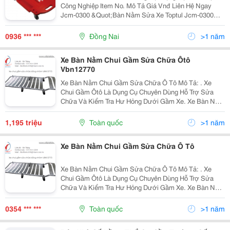
Công Nghiệp Item No. Mô Tả Giá Vnđ Liên Hệ Ngay
Jcm-0300 &Quot;Bàn Nằm Sửa Xe Toptul Jcm-0300
Plastic Creeper 1020X480X115Mm&Quot; 1,252,700
0936306706 Jca-350A &Quot;Toptul J
0936 *** ***
Đồng Nai
>1 năm
Xe Bàn Nằm Chui Gầm Sửa Chữa Ôtô
Vbn12770
Xe Bàn Nằm Chui Gầm Sửa Chữa Ô Tô Mô Tả: . Xe
Chui Gầm Ôtô Là Dụng Cụ Chuyên Dùng Hỗ Trợ Sửa
Chữa Và Kiểm Tra Hư Hỏng Dưới Gầm Xe. Xe Bàn Nằm
Sửa Chữa Được Làm Bằng Hợp Kim Nhôm Cứng, Có 6
Bánh Xe Dễ Dàng Di Chuyển Đến Những Vị Trí Khó
1,195 triệu
Toàn quốc
>1 năm
Tiếp...
Xe Bàn Nằm Chui Gầm Sửa Chữa Ô Tô
Xe Bàn Nằm Chui Gầm Sửa Chữa Ô Tô Mô Tả: . Xe
Chui Gầm Ôtô Là Dụng Cụ Chuyên Dùng Hỗ Trợ Sửa
Chữa Và Kiểm Tra Hư Hỏng Dưới Gầm Xe. Xe Bàn Nằm
Sửa Chữa Được Làm Bằng Hợp Kim Nhôm Cứng, Có 6
Bánh Xe Dễ Dàng Di Chuyển Đến Những Vị Trí Khó
0354 *** ***
Toàn quốc
>1 năm
Tiếp...