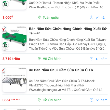
Xuất Xứ: Toptul - Taiwan Nhập Khẩu Và Phân Phối:
Www.thietbioto.vn Kích Thước (L) X (W) X (H)Mm: 1040
X 517 X 135 Mô Tả: - Được Làm Từ Nhựa Cao Cấp - Có
4 Khay Giữ Dụng Cụ Thuận Tiện...
₫
1.000
Toàn quốc
>1 năm
Bàn Nằm Sửa Chữa Hàng Chính Hãng Xuất Sứ
Taiwan
Bàn Nằm Sửa Chữa Hàng Chính Hãng Xuất Sứ Taiwan -
Được Làm Từ Nhựa Cao Cấp - Có 4 Khay Giữ Dụng Cụ
Thuận Tiện Cho Việc Sửa Chữa - Có 6 Bánh Xe 3" Giúp
Linh Hoạt Trong Việc Di Chuyển - Tải Trọng Tối Đa 150Kg
3,719 triệu
Hồ Chí Minh
>1 năm
Xe Bàn Nằm Chui Gầm Sửa Chữa Ô Tô
Xe Bàn Nằm Chui Gầm Sửa Chữa Ô Tô Model:
Vbn12770 Thương Hiệu: Hidi Phân Phối:
Www.thegioidungcu.vn Mô Tả: . Xe Chui Gầm Ôtô Là
Dụng Cụ Chuyên Dùng Hỗ Trợ Sửa Chữa Và Kiểm Tra
Hư Hỏng Dưới Gầm Xe. Xe Bàn Nằm Sửa Chữa Được
0354 *** ***
Hồ Chí Minh
>1 năm
Làm Bằng Hợp Kim...