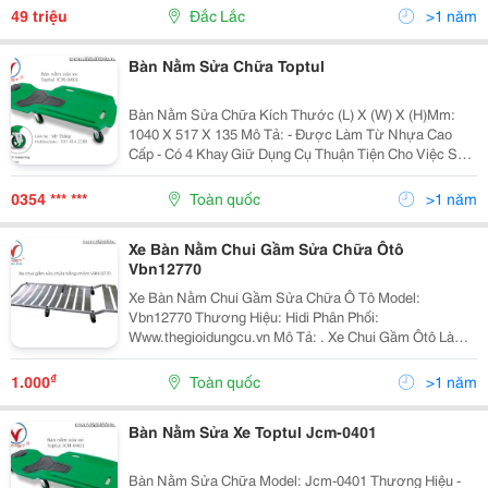
Dương Vân Nga, P. Tân Thành - Bán: Lẩu,...
49 triệu
Đắc Lắc
>1 năm
Bàn Nằm Sửa Chữa Toptul
Bàn Nằm Sửa Chữa Kích Thước (L) X (W) X (H)Mm:
1040 X 517 X 135 Mô Tả: - Được Làm Từ Nhựa Cao
Cấp - Có 4 Khay Giữ Dụng Cụ Thuận Tiện Cho Việc Sửa
Chữa - Có 6 Bánh Xe 3" Giúp Linh Hoạt Trong Việc Di
Chuyển - Tải Trọng Tối Đa 150Kg
0354 *** ***
Toàn quốc
>1 năm
Xe Bàn Nằm Chui Gầm Sửa Chữa Ôtô
Vbn12770
Xe Bàn Nằm Chui Gầm Sửa Chữa Ô Tô Model:
Vbn12770 Thương Hiệu: Hidi Phân Phối:
Www.thegioidungcu.vn Mô Tả: . Xe Chui Gầm Ôtô Là
Dụng Cụ Chuyên Dùng Hỗ Trợ Sửa Chữa Và Kiểm Tra
Hư Hỏng Dưới Gầm Xe. Xe Bàn Nằm Sửa Chữa Được
₫
1.000
Toàn quốc
>1 năm
Làm Bằng Hợp Kim...
Bàn Nằm Sửa Xe Toptul Jcm-0401
Bàn Nằm Sửa Chữa Model: Jcm-0401 Thương Hiệu -