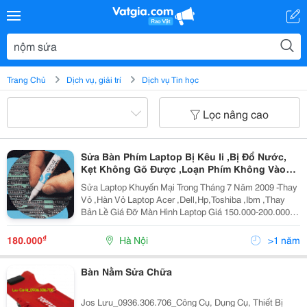
Trang Chủ
Dịch vụ, giải trí
Dịch vụ Tin học
Lọc nâng cao
Sửa Bàn Phím Laptop Bị Kêu Ii ,Bị Đổ Nước,
Kẹt Không Gõ Được ,Loạn Phím Không Vào
Windows Bh 6 Tháng Giá Khuyến Mại Trong
Sửa Laptop Khuyến Mại Trong Tháng 7 Năm 2009 -Thay
Tháng 7 Năm 2009
Vỏ ,Hàn Vỏ Laptop Acer ,Dell,Hp,Toshiba ,Ibm ,Thay
Bản Lề Giá Đỡ Màn Hình Laptop Giá 150.000-200.000
Đồng Bảo Hành 1 Năm -Sửa Bàn Phím Laptop Bị Kêu Ii
,Bị Đổ Nước, Kẹt Không Gõ Được ,Loạn Phí
₫
180.000
Hà Nội
>1 năm
Bàn Nằm Sửa Chữa
Jos Lưu_0936.306.706_Công Cụ, Dụng Cụ, Thiết Bị