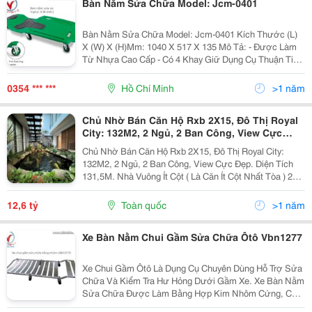
Bàn Nằm Sửa Chữa Model: Jcm-0401
Bàn Nằm Sửa Chữa Model: Jcm-0401 Kích Thước (L)
X (W) X (H)Mm: 1040 X 517 X 135 Mô Tả: - Được Làm
Từ Nhựa Cao Cấp - Có 4 Khay Giữ Dụng Cụ Thuận Tiện
Cho Việc Sửa Chữa - Có 6 Bánh Xe 3" Giúp Linh Hoạt
Trong Việc Di Chuyển - Tải Trọng...
0354 *** ***
Hồ Chí Minh
>1 năm
Chủ Nhờ Bán Căn Hộ Rxb 2X15, Đô Thị Royal
City: 132M2, 2 Ngủ, 2 Ban Công, View Cực
Đẹp.
Chủ Nhờ Bán Căn Hộ Rxb 2X15, Đô Thị Royal City:
132M2, 2 Ngủ, 2 Ban Công, View Cực Đẹp. Diện Tích
131,5M. Nhà Vuông Ít Cột ( Là Căn Ít Cột Nhất Tòa ) 2
Ban Công . View Quảng Trường Mát Mẻ Quanh Năm .
Đã Sửa Lại Toàn Bộ Nhà Như Ảnh . Vì Gia Đình Ko...
12,6 tỷ
Toàn quốc
>1 năm
Xe Bàn Nằm Chui Gầm Sửa Chữa Ôtô Vbn1277
Xe Chui Gầm Ôtô Là Dụng Cụ Chuyên Dùng Hỗ Trợ Sửa
Chữa Và Kiểm Tra Hư Hỏng Dưới Gầm Xe. Xe Bàn Nằm
Sửa Chữa Được Làm Bằng Hợp Kim Nhôm Cứng, Có 6
Bánh Xe Dễ Dàng Di Chuyển Đến Những Vị Trí Khó Tiếp