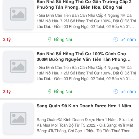
Bán Nhà Số Hồng Thổ Cư Gần Trường Cấp 2
Phường Tân Phong, Biên Hòa, Đồng Nai
- Gia Đình Cần Tiền Bán Căn Nhà Cấp 4 Ngang 7M Dài
18M Nở Hậu 7.2M Sổ Hồng Thổ Cư 100%, Đất Ở Đô Thị
Lâu Dài. - Gồm 03 Phòng Ngủ, 02 Tolet, 02 Bếp Và 01
Phòng Khách, Nhà Gia Đình Mới Xây Dựng 02 Năm
Sửa Sang Lại Còn Mới Dọn Vào Ở Ngay, Hiện Gia
3 tỷ
Đồng Nai
>1 năm
Đình...
Bán Nhà Sổ Hồng Thổ Cư 100% Cách Chợ
300M Đường Nguyễn Văn Tiên Tân Phong
Biên Hòa
- Gia Đình Cần Tiền Bán Căn Nhà Cấp 4 Ngang 7M Dài
18M Nở Hậu 7.2M Sổ Hồng Thổ Cư 100%, Đất Ở Đô Thị
Lâu Dài. - Gồm 03 Phòng Ngủ, 02 Tolet, 02 Bếp Và 01
Phòng Khách, Nhà Gia Đình Mới Xây Dựng 02 Năm
Sửa Sang Lại Còn Mới Dọn Vào Ở Ngay, Hiện Gia
3 tỷ
Đồng Nai
>1 năm
Đình...
Sang Quán Đã Kinh Doanh Được Hơn 1 Năm
Sang Quán Đã Kinh Doanh Được Hơn 1 Năm. Sửa Lại
Và Mua Mới Toàn Bộ Từ T3.2022. - Giá Sang: 49Tr Mặt
Bằng: 4Tr/Tháng, Chỉ Cọc 1 Triệu, Trả Tiền Thuê Theo
Tháng, Có Gác Ngủ Lại. Liên Hệ: 0973386762 Đ/C: 62