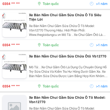
Cận, Kích Thước:1030X430X100Mm Có Tải Trọng
0354 *** ***
Toàn quốc
>1 năm
127Kg Có...
Xe Bàn Nằm Chui Gầm Sửa Chữa Ô Tô Siêu
Tiện Lời
Xe Bàn Nằm Chui Gầm Sửa Chữa Ô Tô Model:
Vbn12770 Thương Hiệu: Hidi Phân Phối:
Www.thegioidungcu.vn Mô Tả: . Xe Chui Gầm Ôtô Là
Dụng Cụ Chuyên Dùng Hỗ Trợ Sửa Chữa Và Kiểm Tra
Hư Hỏng Dưới Gầm Xe. Xe Bàn Nằm Sửa Chữa Được
0354 *** ***
Toàn quốc
>1 năm
Làm Bằng Hợp Kim...
Xe Bàn Nằm Chui Gầm Sửa Chữa Ôtô Vb12770
Mô Tả: . Xe Chui Gầm Ôtô Là Dụng Cụ Chuyên Dùng Hỗ
Trợ Sửa Chữa Và Kiểm Tra Hư Hỏng Dưới Gầm Xe. Xe
Bàn Nằm Sửa Chữa Được Làm Bằng Hợp Kim Nhôm
Cứng, Có 6 Bánh Xe Dễ Dàng Di Chuyển Đến Những Vị
Trí Khó Tiếp Cận, Kích Thước:1030X430X100Mm Có
0354 *** ***
Toàn quốc
>1 năm
Tải...
Xe Bàn Nằm Chui Gầm Sửa Chữa Ô Tô Model:
Vbn12770
Xe Bàn Nằm Chui Gầm Sửa Chữa Ô Tô Model: