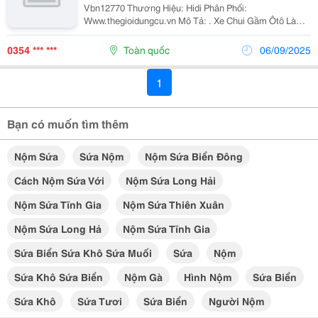
Vbn12770 Thương Hiệu: Hidi Phân Phối:
Www.thegioidungcu.vn Mô Tả: . Xe Chui Gầm Ôtô Là
Dụng Cụ Chuyên Dùng Hỗ Trợ Sửa Chữa Và Kiểm Tra
Hư Hỏng Dưới Gầm Xe. Xe Bàn Nằm Sửa Chữa Được
0354 *** ***
Toàn quốc
06/09/2025
Làm Bằng Hợp Kim...
1
Bạn có muốn tìm thêm
Nộm Sứa
Sứa Nộm
Nộm Sứa Biển Đông
Cách Nộm Sứa Với
Nộm Sứa Long Hải
Nộm Sứa Tĩnh Gia
Nộm Sứa Thiên Xuân
Nộm Sứa Long Hả
Nộm Sứa Tĩnh Gia
Sứa Biển Sứa Khô Sứa Muối
Sứa
Nộm
Sứa Khô Sứa Biển
Nộm Gà
Hình Nộm
Sứa Biển
Sứa Khô
Sứa Tươi
Sứa Biển
Người Nộm