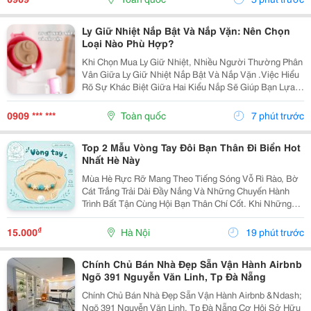
Kém....
Ly Giữ Nhiệt Nắp Bật Và Nắp Vặn: Nên Chọn
Loại Nào Phù Hợp?
Khi Chọn Mua Ly Giữ Nhiệt, Nhiều Người Thường Phân
Vân Giữa Ly Giữ Nhiệt Nắp Bật Và Nắp Vặn .Việc Hiểu
Rõ Sự Khác Biệt Giữa Hai Kiểu Nắp Sẽ Giúp Bạn Lựa
Chọn Được Chiếc Ly Phù Hợp Với Nhu Cầu Học Tập,
Làm Việc, Tập Luyện Hay Du Lịch. Hãy Cùng Cozycup...
0909 *** ***
Toàn quốc
7 phút trước
Top 2 Mẫu Vòng Tay Đôi Bạn Thân Đi Biển Hot
Nhất Hè Này
Mùa Hè Rực Rỡ Mang Theo Tiếng Sóng Vỗ Rì Rào, Bờ
Cát Trắng Trải Dài Đầy Nắng Và Những Chuyến Hành
Trình Bất Tận Cùng Hội Bạn Thân Chí Cốt. Khi Những
Chiếc Vali Bắt Đầu Được Lấp Đầy Bởi Những Bộ Bikini
Rực Rỡ, Những Chiếc Váy Maxi Thướt Tha Hay
₫
15.000
Hà Nội
19 phút trước
Những...
Chính Chủ Bán Nhà Đẹp Sẵn Vận Hành Airbnb
Ngõ 391 Nguyễn Văn Linh, Tp Đà Nẵng
Chính Chủ Bán Nhà Đẹp Sẵn Vận Hành Airbnb &Ndash;
Ngõ 391 Nguyễn Văn Linh, Tp Đà Nẵng Cơ Hội Sở Hữu