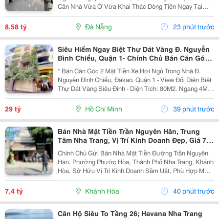
Căn Nhà Vừa Ở Vừa Khai Thác Dòng Tiền Ngay Tại
Trung Tâm Đà Nẵng, Nằm Trên Trục Đường Nguyễn Văn
Linh &Ndash; Một Trong Những Tuyến Phố Sầm Uất Và
8,58 tỷ
Đà Nẵng
23 phút trước
Giá...
Siêu Hiếm Ngay Biệt Thự Dát Vàng Đ. Nguyễn
Đình Chiểu, Quận 1- Chính Chủ Bán Căn Góc
2 Mặt Tiền Hxh - Dt 4M*20M - Xung Quanh Khu
* Bán Căn Góc 2 Mặt Tiền Xe Hơi Ngủ Trong Nhà Đ.
Trí Thức Cao
Nguyễn Đình Chiểu, Đakao, Quận 1 - View Đối Diện Biệt
Thự Dát Vàng Siêu Đỉnh - Diện Tích: 80M2. Ngang 4M *
20M. - Kết Cấu: 3 Tầng Btct. - Chỉ Cách 2 Căn Ra Mặt
Tiền Lớn - Hxh Thông Nguyễn Ảnh Thủ -...
29 tỷ
Hồ Chí Minh
39 phút trước
Bán Nhà Mặt Tiền Trần Nguyên Hãn, Trung
Tâm Nha Trang, Vị Trí Kinh Doanh Đẹp, Giá 7,4
Tỷ
Chính Chủ Gửi Bán Nhà Mặt Tiền Đường Trần Nguyên
Hãn, Phường Phước Hòa, Thành Phố Nha Trang, Khánh
Hòa, Sở Hữu Vị Trí Kinh Doanh Sầm Uất, Phù Hợp Mở
Cửa Hàng, Văn Phòng, Showroom Hoặc Đầu Tư Cho
Thuê Lâu Dài. Thông Tin Chi Tiết. - Địa Chỉ: Số...
7,4 tỷ
Khánh Hòa
40 phút trước
Căn Hộ Siêu To Tầng 26; Havana Nha Trang