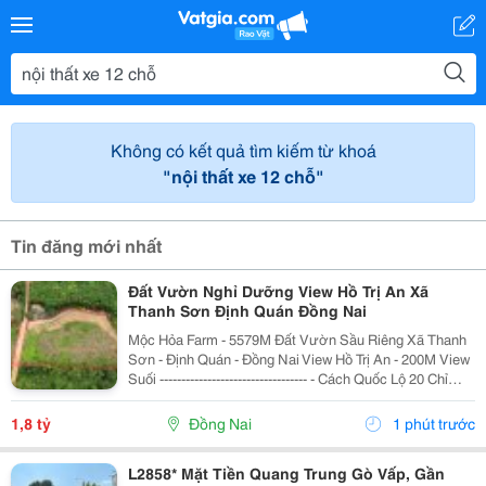
Không có kết quả tìm kiếm từ khoá
"nội thất xe 12 chỗ"
Tin đăng mới nhất
Đất Vườn Nghỉ Dưỡng View Hồ Trị An Xã
Thanh Sơn Định Quán Đồng Nai
Mộc Hỏa Farm - 5579M Đất Vườn Sầu Riêng Xã Thanh
Sơn - Định Quán - Đồng Nai View Hồ Trị An - 200M View
Suối ---------------------------------- - Cách Quốc Lộ 20 Chỉ
12Km. - Đường Ô Tô 6M, Cách Mặt Tiền Đường Nhựa
Lớn 500M - Diện Tích: 5579M=...
1,8 tỷ
Đồng Nai
1 phút trước
L2858* Mặt Tiền Quang Trung Gò Vấp, Gần