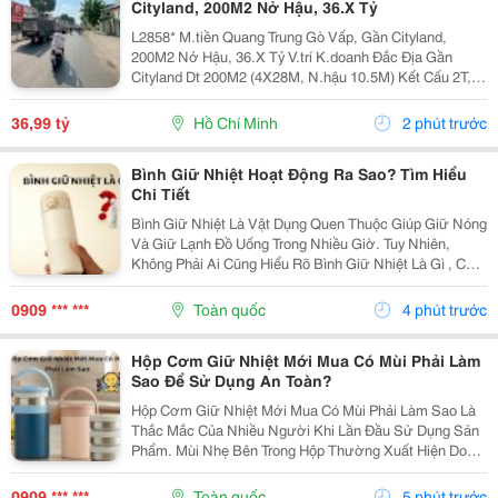
Cityland, 200M2 Nở Hậu, 36.X Tỷ
L2858* M.tiền Quang Trung Gò Vấp, Gần Cityland,
200M2 Nở Hậu, 36.X Tỷ V.trí K.doanh Đắc Địa Gần
Cityland Dt 200M2 (4X28M, N.hậu 10.5M) Kết Cấu 2T, 2
P.ngủ, 2Wc, Sân Sau Đường 24M Thông, Quy Hoạch
40M ▶️ Kết Bạn Zalo Nhận Thông Tin!
36,99 tỷ
Hồ Chí Minh
2 phút trước
Bình Giữ Nhiệt Hoạt Động Ra Sao? Tìm Hiểu
Chi Tiết
Bình Giữ Nhiệt Là Vật Dụng Quen Thuộc Giúp Giữ Nóng
Và Giữ Lạnh Đồ Uống Trong Nhiều Giờ. Tuy Nhiên,
Không Phải Ai Cũng Hiểu Rõ Bình Giữ Nhiệt Là Gì , Cấu
Tạo Ra Sao Và Vì Sao Sản Phẩm Có Thể Duy Trì Nhiệt
Độ Lâu Như Vậy. Bài Viết Dưới Đây Sẽ Giúp Bạn...
0909 *** ***
Toàn quốc
4 phút trước
Hộp Cơm Giữ Nhiệt Mới Mua Có Mùi Phải Làm
Sao Để Sử Dụng An Toàn?
Hộp Cơm Giữ Nhiệt Mới Mua Có Mùi Phải Làm Sao Là
Thắc Mắc Của Nhiều Người Khi Lần Đầu Sử Dụng Sản
Phẩm. Mùi Nhẹ Bên Trong Hộp Thường Xuất Hiện Do
Quá Trình Sản Xuất, Đóng Gói Hoặc Bảo Quản Và
Không Phải Lúc Nào Cũng Là Dấu Hiệu Của Chất Lượng
0909 *** ***
Toàn quốc
5 phút trước