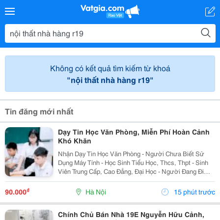
Không có kết quả tìm kiếm từ khoá
"nội thất nhà hàng r19"
Tin đăng mới nhất
Dạy Tin Học Văn Phòng, Miễn Phí Hoàn Cảnh
Khó Khăn
Nhận Dạy Tin Học Văn Phòng - Người Chưa Biết Sử
Dụng Máy Tính - Học Sinh Tiểu Học, Thcs, Thpt - Sinh
Viên Trung Cấp, Cao Đẳng, Đại Học - Người Đang Đi
Làm Cần Nâng Cao Kỹ Năng Tin Học Văn Phòng -
Người Chuẩn Bị Xin Việc Nhưng Chưa Tự Tin Về Trình
₫
90.000
Hà Nội
15 phút trước
Độ...
Chính Chủ Bán Nhà 19E Nguyễn Hữu Cảnh,