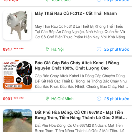
Máy Thái Rau Củ Fc312 - Cắt Thái Nhanh
Máy Thái Rau Củ Fc312 Là Thiết Bị Không Thể Thiếu
Tại Các Bếp Ăn Công Nghiệp, Nhà Hàng, Quán Ăn Và
Cơ Sở Chế Biến Thực Phẩm Hiện Nay. Với Khả Năng
Cắt Thái Nhiều Loại Rau Củ Khác Nhau Chỉ Trong Thời
Gian Ngắn, Máy Giúp Tiết Kiệm Đáng Kể Chi Phí
0917 *** ***
Hà Nội
25 phút trước
Nhân...
Báo Giá Cáp Báo Cháy Altek Kabel | Đồng
Nguyên Chất 100%, Chất Lượng Cao
Cáp Báo Cháy Altek Kabel Là Dòng Cáp Chuyên Dùng
Để Kết Nối Các Thiết Bị Trong Hệ Thống Báo Cháy Như
Đầu Báo Khói, Đầu Báo Nhiệt, Chuông Báo Cháy, Nút
Khẩn Cấp Và Tủ Trung Tâm Báo Cháy. Ruột Dẫn Sử
Dụng Đồng Nguyên Chất 100% Giúp Truyền Tín Hiệu...
0901 *** ***
Hồ Chí Minh
25 phút trước
Đất Phú Hòa Đông, Củ Chi 667M2 - Mặt Tiền
Bưng Tràm, Tiềm Năng Thành Lô Góc 2 Mặt
Tiền, 1,9 Tỷ
Đất Phú Hòa Đông, Củ Chi 667M2 &Ndash; Mặt Tiền
Bưng Tràm, Tiềm Năng Thành Lô Góc 2 Mặt Tiền, 1,9