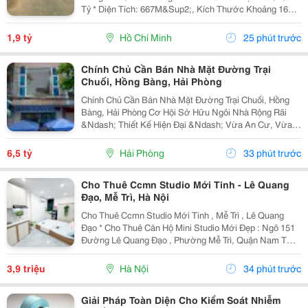
Tỷ * Diện Tích: 667M&Sup2;, Kích Thước Khoảng 16M
X 45M. Loại Đất: Đất Vườn, Sổ Hồng Riêng. Hướng:
Tây Bắc. Vị Trí: Mặt Tiền Đường Bưng Tràm, Xã Phú...
1,9 tỷ
Hồ Chí Minh
25 phút trước
Chính Chủ Cần Bán Nhà Mặt Đường Trại
Chuối, Hồng Bàng, Hải Phòng
Chính Chủ Cần Bán Nhà Mặt Đường Trại Chuối, Hồng
Bàng, Hải Phòng Cơ Hội Sở Hữu Ngôi Nhà Rộng Rãi
&Ndash; Thiết Kế Hiện Đại &Ndash; Vừa An Cư, Vừa
Kinh Doanh Sinh Lời Chính Chủ Cần Bán Căn Nhà 3,5
Tầng Được Xây Dựng Vô Cùng Kiên Cố, Chắc Chắn,...
6,5 tỷ
Hải Phòng
33 phút trước
Cho Thuê Ccmn Studio Mới Tinh - Lê Quang
Đạo, Mễ Trì, Hà Nội
Cho Thuê Ccmn Studio Mới Tinh , Mễ Trì , Lê Quang
Đạo * Cho Thuê Căn Hộ Mini Studio Mới Đẹp : Ngõ 151
Đường Lê Quang Đạo , Phường Mễ Trì, Quận Nam Từ
Liêm, Thành Phố Hà Nội. Vị Trí Thuận Tiện, Khu Dân Cư
Văn Minh, Phù Hợp Sinh Viên Và Người Đi...
3,9 triệu
Hà Nội
34 phút trước
Giải Pháp Toàn Diện Cho Kiểm Soát Nhiễm