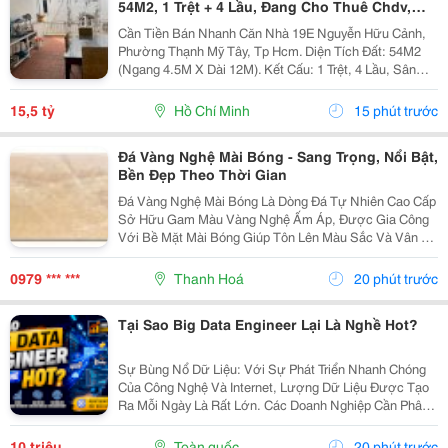
54M2, 1 Trệt + 4 Lầu, Đang Cho Thuê Chdv,
15.5 Tỷ
Cần Tiền Bán Nhanh Căn Nhà 19E Nguyễn Hữu Cảnh,
Phường Thạnh Mỹ Tây, Tp Hcm. Diện Tích Đất: 54M2
(Ngang 4.5M X Dài 12M). Kết Cấu: 1 Trệt, 4 Lầu, Sân
Thượng. Hiện Trạng: Nhà Đang Cho Thuê Làm Chdv Với
8P Ở, Tiện Nghi Đầy Đủ Trong Phòng, Thu Nhập...
15,5 tỷ
Hồ Chí Minh
15 phút trước
Đá Vàng Nghệ Mài Bóng - Sang Trọng, Nổi Bật,
Bền Đẹp Theo Thời Gian
Đá Vàng Nghệ Mài Bóng Là Dòng Đá Tự Nhiên Cao Cấp
Sở Hữu Gam Màu Vàng Nghệ Ấm Áp, Được Gia Công
Với Bề Mặt Mài Bóng Giúp Tôn Lên Màu Sắc Và Vân Đá
Tự Nhiên. Với Độ Cứng Cao, Khả Năng Chịu Lực Tốt
Và Tính Thẩm Mỹ Vượt Trội, Sản Phẩm Được Ứng
0979 *** ***
Thanh Hoá
20 phút trước
Dụng Rộng...
Tại Sao Big Data Engineer Lại Là Nghề Hot?
Sự Bùng Nổ Dữ Liệu: Với Sự Phát Triển Nhanh Chóng
Của Công Nghệ Và Internet, Lượng Dữ Liệu Được Tạo
Ra Mỗi Ngày Là Rất Lớn. Các Doanh Nghiệp Cần Phân
Tích Và Xử Lý Dữ Liệu Này Để Đưa Ra Các Quyết Định
Kinh Doanh Chính Xác Và Chiến Lược. Nhu Cầu Về...
10 triệu
Toàn quốc
20 phút trước