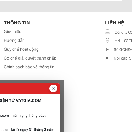
THÔNG TIN
LIÊN HỆ
Giới thiệu
Công ty C
Hướng dẫn
HN: 102 T
➤
Quy chế hoạt động
Số GCNĐKD
➤
Cơ chế giải quyết tranh chấp
Nơi cấp: S
Chính sách bảo vệ thông tin
IỆN TỬ VATGIA.COM
.com – trân trọng thông báo:
gia.com kể từ ngày
31 tháng 3 năm