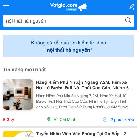
Không có kết quả tìm kiếm từ khoá
"nội thất hà nguyên"
Tin đăng mới nhất
Hàng Hiếm Phú Nhuận Ngang 7,2M, Hẻm Xe
Hơi 10 Bước, Full Nội Thất Cao Cấp, Nhỉnh 6
Tỷ
Hàng Hiếm Phú Nhuận Ngang 7,2M, Hẻm Xe Hơi 10
Bước, Full Nội Thất Cao Cấp, Nhỉnh 6 Tỷ - Diện Tích:
37M&Sup2;, Diện Tích Sử Dụng Khoảng 80M&Sup2;. -
Kết Cấu: 1 Trệt 1 Lầu, Gồm 3 Phòng Ngủ, 2 Wc; Có 1
Phòng Ngủ Tầng Trệt, Ban Công Thông 2 Phòng...
6,2 tỷ
Hồ Chí Minh
2 phút trước
Tuyển Nhân Viên Văn Phòng Tại Gò Vấp - 2