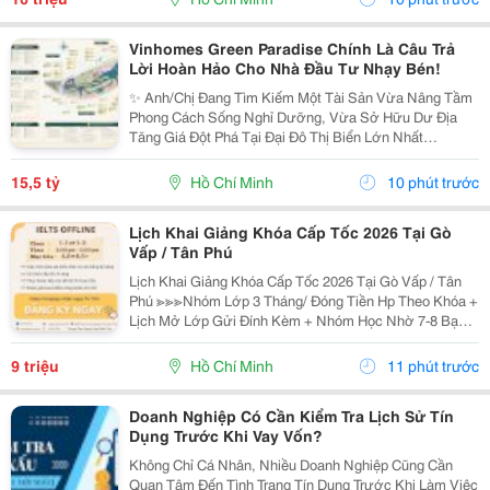
Vinhomes Green Paradise Chính Là Câu Trả
Lời Hoàn Hảo Cho Nhà Đầu Tư Nhạy Bén!
✨ Anh/Chị Đang Tìm Kiếm Một Tài Sản Vừa Nâng Tầm
Phong Cách Sống Nghỉ Dưỡng, Vừa Sở Hữu Dư Địa
Tăng Giá Đột Phá Tại Đại Đô Thị Biển Lớn Nhất
Tp.hcm? Sx11-10 - Phân Khu The Haven Bay (Vịnh
Tiên) - Vinhomes Green Paradise Chính Là Câu Trả Lời
15,5 tỷ
Hồ Chí Minh
10 phút trước
Hoàn...
Lịch Khai Giảng Khóa Cấp Tốc 2026 Tại Gò
Vấp / Tân Phú
Lịch Khai Giảng Khóa Cấp Tốc 2026 Tại Gò Vấp / Tân
Phú ≫≫≫Nhóm Lớp 3 Tháng/ Đóng Tiền Hp Theo Khóa +
Lịch Mở Lớp Gửi Đính Kèm + Nhóm Học Nhờ 7-8 Bạn/
Lớp + Giáo Trình Ielts Có Band Điểm Lộ Trình, Sách
Nước Ngoài Bám Sát + Chia Đều 4 Kỹ...
9 triệu
Hồ Chí Minh
11 phút trước
Doanh Nghiệp Có Cần Kiểm Tra Lịch Sử Tín
Dụng Trước Khi Vay Vốn?
Không Chỉ Cá Nhân, Nhiều Doanh Nghiệp Cũng Cần
Quan Tâm Đến Tình Trạng Tín Dụng Trước Khi Làm Việc