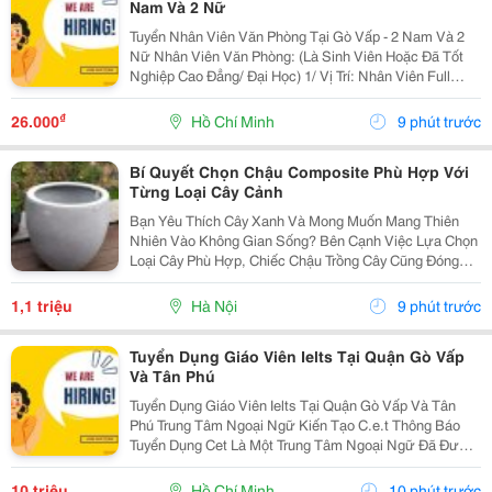
Nam Và 2 Nữ
Tuyển Nhân Viên Văn Phòng Tại Gò Vấp - 2 Nam Và 2
Nữ Nhân Viên Văn Phòng: (Là Sinh Viên Hoặc Đã Tốt
Nghiệp Cao Đẳng/ Đại Học) 1/ Vị Trí: Nhân Viên Full
Time (2 Nam 2 Nữ) Ca Làm: 13:00 Đến 21:00 (1 Tháng
Được Nghỉ Phép 1 Ngày, Và Hưởng Các Ngày...
₫
26.000
Hồ Chí Minh
9 phút trước
Bí Quyết Chọn Chậu Composite Phù Hợp Với
Từng Loại Cây Cảnh
Bạn Yêu Thích Cây Xanh Và Mong Muốn Mang Thiên
Nhiên Vào Không Gian Sống? Bên Cạnh Việc Lựa Chọn
Loại Cây Phù Hợp, Chiếc Chậu Trồng Cây Cũng Đóng
Vai Trò Vô Cùng Quan Trọng. Không Chỉ Là Nơi Giúp
Cây Phát Triển Khỏe Mạnh, Chậu Còn Góp Phần Tạo
1,1 triệu
Hà Nội
9 phút trước
Nên Vẻ...
Tuyển Dụng Giáo Viên Ielts Tại Quận Gò Vấp
Và Tân Phú
Tuyển Dụng Giáo Viên Ielts Tại Quận Gò Vấp Và Tân
Phú Trung Tâm Ngoại Ngữ Kiến Tạo C.e.t Thông Báo
Tuyển Dụng Cet Là Một Trung Tâm Ngoại Ngữ Đã Được
Thành Lập 16 Năm Chuyên Về Chương Trình Anh Văn
Học Thuật Ielts &Ndash; Toefl Ibt. Trung Tâm...
10 triệu
Hồ Chí Minh
10 phút trước