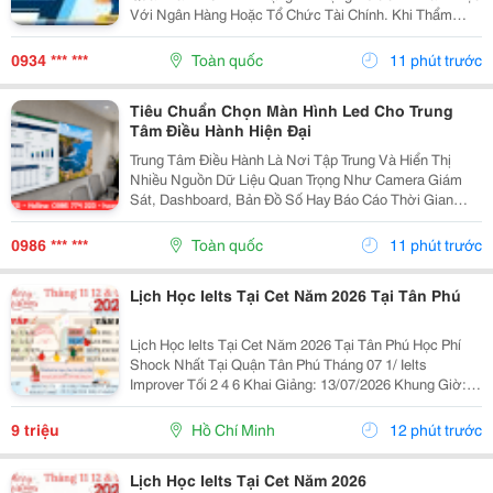
Với Ngân Hàng Hoặc Tổ Chức Tài Chính. Khi Thẩm
Định Hồ Sơ Vay Vốn, Ngoài Báo Cáo Tài Chính Và Tài
Sản Bảo Đảm, Ngân Hàng Còn Xem Xét Lịch Sử Tín
0934 *** ***
Toàn quốc
11 phút trước
Dụng...
Tiêu Chuẩn Chọn Màn Hình Led Cho Trung
Tâm Điều Hành Hiện Đại
Trung Tâm Điều Hành Là Nơi Tập Trung Và Hiển Thị
Nhiều Nguồn Dữ Liệu Quan Trọng Như Camera Giám
Sát, Dashboard, Bản Đồ Số Hay Báo Cáo Thời Gian
Thực. Vì Vậy, Việc Lựa Chọn Màn Hình Led Phù Hợp Sẽ
Ảnh Hưởng Trực Tiếp Đến Hiệu Quả Giám Sát Và Khả
0986 *** ***
Toàn quốc
11 phút trước
Năng...
Lịch Học Ielts Tại Cet Năm 2026 Tại Tân Phú
Lịch Học Ielts Tại Cet Năm 2026 Tại Tân Phú Học Phí
Shock Nhất Tại Quận Tân Phú Tháng 07 1/ Ielts
Improver Tối 2 4 6 Khai Giảng: 13/07/2026 Khung Giờ:
18:00 Đến 21:00 Học Phí Ưu Đãi 5% Khi Đăng Ký 2/ Ielts
Basic Tối 3 5 7 Khai...
9 triệu
Hồ Chí Minh
12 phút trước
Lịch Học Ielts Tại Cet Năm 2026