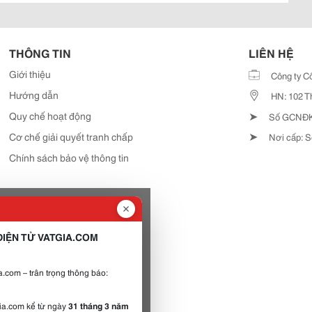
THÔNG TIN
LIÊN HỆ
Giới thiệu
Công ty C
Hướng dẫn
HN: 102 T
➤
Quy chế hoạt động
Số GCNĐKD
➤
Cơ chế giải quyết tranh chấp
Nơi cấp: S
Chính sách bảo vệ thông tin
IỆN TỬ VATGIA.COM
.com – trân trọng thông báo:
gia.com kể từ ngày
31 tháng 3 năm