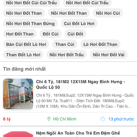
Nồi Hơi Đốt Củi Củi Trấu
Nồi Hơi Đốt Củi Trấu
Nồi Hơi Đốt Than
Nồi Hơi Đốt Than
Nồi Hơi Củi
Nồi Hơi Đốt Than Đứng
Củi Đốt Lò Hơi
Hơi Đốt Than
Đốt Củi
Củi Đốt
Bán Củi Đốt Lò Hơi
Than Củi
Lò Hơi Đốt Than
Than Đốt Lò Hơi
Nồi Hơi Đốt Trấu
Nồi Hơi Đốt Vải
Tin đăng mới nhất
Chỉ 6 Tỷ, 181M2 12X15M Ngay Bình Hưng -
Quốc Lộ 50
Chỉ 6 Tỷ , 181M&Sup2; 12X15M Ngay Bình Hưng - Quốc
Lộ 50 Mô Tả: Tca811. - Diện Tích Đất: 180M&Sup2;
(12M X 15M), Khu Dân Ổn Định, Dân Trí Cao. - Tiện Ích:
Nhà Sát Kdc Đồng Bộ, Cạnh Hxh Văn Tiến Dũng, Kdc
Gia Hoà, Gần Công Viên, Trường Mầm...
6 tỷ
Hồ Chí Minh
13 phút trước
Nệm Ngồi An Toàn Cho Trẻ Em Đệm Ghế