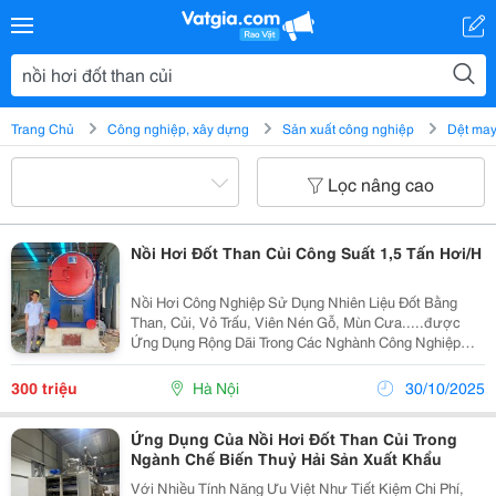
Trang Chủ
Công nghiệp, xây dựng
Sản xuất công nghiệp
Dệt may
Lọc nâng cao
Nồi Hơi Đốt Than Củi Công Suất 1,5 Tấn Hơi/H
Nồi Hơi Công Nghiệp Sử Dụng Nhiên Liệu Đốt Bằng
Than, Củi, Vỏ Trấu, Viên Nén Gỗ, Mùn Cưa.....được
Ứng Dụng Rộng Dãi Trong Các Nghành Công Nghiệp
Như May Mặc Xuất Khẩu, Dầy Dép Xuất Khẩu, Chế
Biến Thực Phẩm, Nông Sản Xuất Khẩu, Gỗ Xuất
300 triệu
Hà Nội
30/10/2025
Khẩu....vv Tr
Ứng Dụng Của Nồi Hơi Đốt Than Củi Trong
Ngành Chế Biến Thuỷ Hải Sản Xuất Khẩu
Với Nhiều Tính Năng Ưu Việt Như Tiết Kiệm Chi Phí,