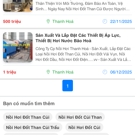
Thân Thiện Với Môi Trường, Đảm Bảo An Toàn, Vệ
Sinh... Ngày Nay Nồi Hơi Đốt Than Củi Được Người
Dân Miền Biển Lựa Chọn Để Phục Vụ Cho Quá Trình
Hấp, Sấy Các Loại Thuỷ Sản Xuất Khẩu Sang Các
500 triệu
Thanh Hoá
22/11/2025
Nước...
Sản Xuất Và Lắp Đặt Các Thiết Bị Áp Lực,
Thiết Bị Hơi Nước Bão Hoà
Công Ty Cp Nồi Hơi Thanh Hoá - Sản Xuất, Lắp Đặt Các
Loại Nồi Hơi Đốt Than Củi, Nồi Hơi Đốt Vải Vụn, Nồi
Hơi Đốt Dầu, Nồi Hơi Đốt Điện.....vv - Sản Xuất Và Lắp
Đặt Các Thiết Bị Áp Lực Như Bồn Bể Áp Lực,Bình Góp
Hơi... - Sản Xuất Và Lắp Đặt Các...
1 triệu
Thanh Hoá
06/12/2025
1
Bạn có muốn tìm thêm
Nồi Hơi Đốt Than Củi
Nồi Hơi Đốt Củi Than
Nồi Hơi Đốt Than Củi Trấu
Nồi Hơi Đốt Củi