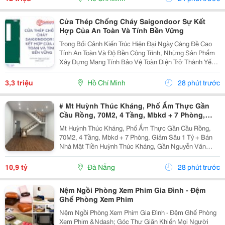
Cửa Thép Chống Cháy Saigondoor Sự Kết
Hợp Của An Toàn Và Tính Bền Vững
Trong Bối Cảnh Kiến Trúc Hiện Đại Ngày Càng Đề Cao
Tính An Toàn Và Độ Bền Công Trình, Những Sản Phẩm
Xây Dựng Mang Tính Bảo Vệ Toàn Diện Trở Thành Yếu
Tố Trọng Tâm Trong Nhiều Dự Án. Đặc Biệt, Khi Những
Nguy Cơ Cháy Nổ Trong Các Tòa Nhà Cao Tầng, Nhà...
3,3 triệu
Hồ Chí Minh
28 phút trước
# Mt Huỳnh Thúc Kháng, Phố Ẩm Thực Gần
Cầu Rồng, 70M2, 4 Tầng, Mbkd + 7 Phòng,
Giảm Sâu 1 Tỷ
Mt Huỳnh Thúc Kháng, Phố Ẩm Thực Gần Cầu Rồng,
70M2, 4 Tầng, Mbkd + 7 Phòng, Giảm Sâu 1 Tỷ + Bán
Nhà Mặt Tiền Huỳnh Thúc Kháng, Gần Nguyễn Văn
Linh, Cầu Rồng, Phố Ẩm Thực Kinh Doanh Dịch Vụ Du
Lịch Nhộn Nhịp Ngày Đêm. + Dt 70M2, Ngang 4.2M, Nở
10,9 tỷ
Đà Nẵng
28 phút trước
Hậu,...
Nệm Ngồi Phòng Xem Phim Gia Đình - Đệm
Ghế Phòng Xem Phim
Nệm Ngồi Phòng Xem Phim Gia Đình - Đệm Ghế Phòng
Xem Phim &Ndash; Góc Thư Giãn Khiến Mọi Người