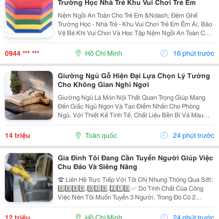
Trường Học Nhà Trẻ Khu Vui Chơi Trẻ Em
Nệm Ngồi An Toàn Cho Trẻ Em &Ndash; Đệm Ghế
Trường Học - Nhà Trẻ - Khu Vui Chơi Trẻ Em Êm Ái, Bảo
Vệ Bé Khi Vui Chơi Và Học Tập Nệm Ngồi An Toàn Cho
Trẻ Em Có Lớp Đệm Đàn Hồi, Bề Mặt Mềm, Nhiều Chất
Liệu, Độ Dày Và Kích Thước Để Khách Hàng Dễ Chọn...
0944 *** ***
Hồ Chí Minh
16 phút trước
Giường Ngủ Gỗ Hiện Đại Lựa Chọn Lý Tưởng
Cho Không Gian Nghỉ Ngơi
Giường Ngủ Là Món Nội Thất Quan Trọng Giúp Mang
Đến Giấc Ngủ Ngon Và Tạo Điểm Nhấn Cho Phòng
Ngủ. Với Thiết Kế Tinh Tế, Chất Liệu Bền Bỉ Và Màu
Sắc Trang Nhã, Giường Ngủ Gỗ Hiện Đại Ngày Càng
Được Nhiều Gia Đình Lựa Chọn Để Nâng Cao Chất
14 triệu
Toàn quốc
24 phút trước
Lượng Không...
Gia Đình Tôi Đang Cần Tuyển Người Giúp Việc
Chu Đáo Và Siêng Năng
☎️ Liên Hệ Trực Tiếp Với Tôi Chị Nhung Thông Qua Sđt:
0️⃣8️⃣9️⃣9️⃣.9️⃣3️⃣9️⃣.2️⃣1️⃣0️⃣ ✅ Do Tính Chất Của Công
Việc Nên Tôi Muốn Tuyển 3 Người, Trong Đó Có 2
Người Làm Việc Tại Nhà Tôi Và 1 Người Làm Tại Nhà
Mẹ Tôi ( Ở Cách Tôi 4 Căn) ✅ Nhà Tôi Thì 1...
12 triệu
Hồ Chí Minh
24 phút trước