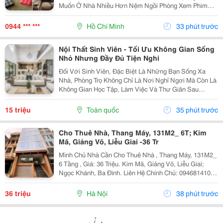
Muốn Ở Nhà Nhiều Hơn Nệm Ngồi Phòng Xem Phim
Gia Đình Đệm Ghế Phòng Xem Phim Được Thiết Kế Với
Nhiều Kiểu Dáng, Kích Thước, Độ Dày Và Chất Liệu,
0944 *** ***
Hồ Chí Minh
33 phút trước
Giúp...
Nội Thất Sinh Viên - Tối Ưu Không Gian Sống
Nhỏ Nhưng Đầy Đủ Tiện Nghi
Đối Với Sinh Viên, Đặc Biệt Là Những Bạn Sống Xa
Nhà, Phòng Trọ Không Chỉ Là Nơi Nghỉ Ngơi Mà Còn Là
Không Gian Học Tập, Làm Việc Và Thư Giãn Sau
Những Giờ Học Căng Thẳng. Vì Vậy, Việc Lựa Chọn
Nội Thất Sinh Viên Phù Hợp Đóng Vai Trò Quan Trọng
15 triệu
Toàn quốc
35 phút trước
Trong...
Cho Thuê Nhà, Thang Máy, 131M2_ 6T; Kim
Mã, Giảng Võ, Liễu Giai -36 Tr
Mình Chủ Nhà Cần Cho Thuê Nhà , Thang Máy, 131M2_
6 Tầng , Giá: 36 Triệu. Kim Mã, Giảng Võ, Liễu Giai;
Ngọc Khánh, Ba Đình. Liên Hệ Chính Chủ: 0946814103
_Vỉa Hè Lớn, Mặt Tiền Rộng, Thoáng. _Vị Trí Ngay Ngã
Ba, Khu Đông Dân Cư, Kinh Doanh Sầm Uất,...
36 triệu
Hà Nội
38 phút trước