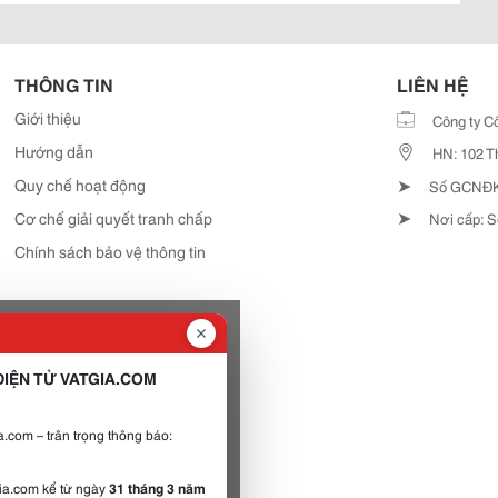
THÔNG TIN
LIÊN HỆ
Giới thiệu
Công ty C
Hướng dẫn
HN: 102 T
➤
Quy chế hoạt động
Số GCNĐKD
➤
Cơ chế giải quyết tranh chấp
Nơi cấp: S
Chính sách bảo vệ thông tin
IỆN TỬ VATGIA.COM
.com – trân trọng thông báo:
gia.com kể từ ngày
31 tháng 3 năm