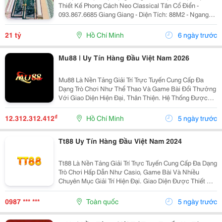
Thiết Kế Phong Cách Neo Classical Tân Cổ Điển -
093.867.6685 Giang Giang - Diện Tích: 88M2 - Ngang
11M * 9M. - Kết Cấu: 5 Tầng - 6Pn. - Cách Mặt Tiền Chỉ
30M - Phù Hợp Ở Khai Thác Chdv Hoặc...
21 tỷ
Hồ Chí Minh
6 ngày trước
Mu88 | Uy Tín Hàng Đầu Việt Nam 2026
Mu88 Là Nền Tảng Giải Trí Trực Tuyến Cung Cấp Đa
Dạng Trò Chơi Như Thể Thao Và Game Bài Đổi Thưởng
Với Giao Diện Hiện Đại, Thân Thiện. Hệ Thống Được
Tối Ưu Để Hoạt Động Ổn Định Trên Cả Điện Thoại Và
Máy Tính, Giúp Người Dùng Dễ Dàng Trải Nghiệm.
₫
12.312.312.412
Hồ Chí Minh
5 ngày trước
Công...
Tt88 Uy Tín Hàng Đầu Việt Nam 2024
Tt88 Là Nền Tảng Giải Trí Trực Tuyến Cung Cấp Đa Dạng
Trò Chơi Hấp Dẫn Như Casio, Game Bài Và Nhiều
Chuyên Mục Giải Trí Hiện Đại. Giao Diện Được Thiết Kế
Trực Quan, Giúp Người Dùng Dễ Dàng Thao Tác Trên
Cả Điện Thoại Và Máy Tính. Hệ Thống Bảo Mật...
0987 *** ***
Toàn quốc
5 ngày trước