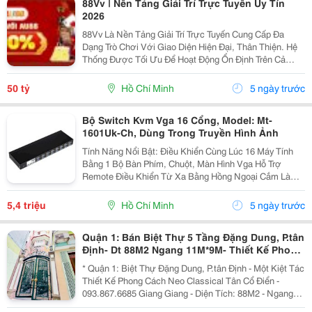
88Vv | Nền Tảng Giải Trí Trực Tuyến Uy Tín
2026
88Vv Là Nền Tảng Giải Trí Trực Tuyến Cung Cấp Đa
Dạng Trò Chơi Với Giao Diện Hiện Đại, Thân Thiện. Hệ
Thống Được Tối Ưu Để Hoạt Động Ổn Định Trên Cả
Điện Thoại Và Máy Tính, Giúp Người Dùng Dễ Dàng Trải
Nghiệm. Công Nghệ Bảo Mật Hiện Đại Hỗ Trợ Bảo Vệ...
50 tỷ
Hồ Chí Minh
5 ngày trước
Bộ Switch Kvm Vga 16 Cổng, Model: Mt-
1601Uk-Ch, Dùng Trong Truyền Hình Ảnh
Tính Năng Nổi Bật: Điều Khiển Cùng Lúc 16 Máy Tính
Bằng 1 Bộ Bàn Phím, Chuột, Màn Hình Vga Hỗ Trợ
Remote Điều Khiển Từ Xa Bằng Hồng Ngoại Cắm Là
Dùng &Ndash; Không Cần Cài Driver Tương Thích
Nhiều Hệ Điều Hành: Dos,...
5,4 triệu
Hồ Chí Minh
5 ngày trước
Quận 1: Bán Biệt Thự 5 Tầng Đặng Dung, P.tân
Định- Dt 88M2 Ngang 11M*9M- Thiết Kế Phong
Cách Classical Tân Cổ Điển- Chính Chủ Chào
* Quận 1: Biệt Thự Đặng Dung, P.tân Định - Một Kiệt Tác
Giá
Thiết Kế Phong Cách Neo Classical Tân Cổ Điển -
093.867.6685 Giang Giang - Diện Tích: 88M2 - Ngang
11M * 9M. - Kết Cấu: 5 Tầng - 6Pn. - Cách Mặt Tiền Chỉ