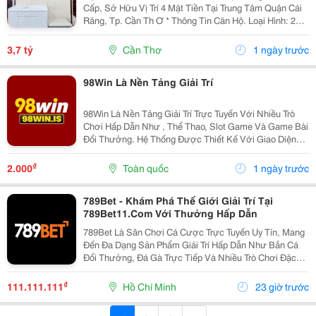
Cấp, Sở Hữu Vị Trí 4 Mặt Tiền Tại Trung Tâm Quận Cái
Răng, Tp. Cần Th Ơ * Thông Tin Căn Hộ. Loại Hình: 2Pn.
Diện Tích : 70-75M2 . Thiết Kế Tối Ưu: Phòng Khách
Rộng Kết Nối Logia. Phòng Ngủ Master...
3,7 tỷ
Cần Thơ
1 ngày trước
98Win Là Nền Tảng Giải Trí
98Win Là Nền Tảng Giải Trí Trực Tuyến Với Nhiều Trò
Chơi Hấp Dẫn Như , Thể Thao, Slot Game Và Game Bài
Đổi Thưởng. Hệ Thống Được Thiết Kế Với Giao Diện
Hiện Đại, Tương Thích Tốt Trên Cả Điện Thoại Và Máy
Tính. Công Nghệ Bảo Mật Tiên Tiến Giúp Bảo Vệ...
₫
2.000
Toàn quốc
1 ngày trước
789Bet - Khám Phá Thế Giới Giải Trí Tại
789Bet11.Com Với Thưởng Hấp Dẫn
789Bet Là Sân Chơi Cá Cược Trực Tuyến Uy Tín, Mang
Đến Đa Dạng Sản Phẩm Giải Trí Hấp Dẫn Như Bắn Cá
Đổi Thưởng, Đá Gà Trực Tiếp Và Nhiều Trò Chơi Đặc
Sắc Khác. Với Hệ Thống Bảo Mật Hiện Đại, Giao Dịch
Nhanh Chóng Cùng Dịch Vụ Chăm Sóc Khách Hàng
₫
111.111.111
Hồ Chí Minh
23 giờ trước
Tận...