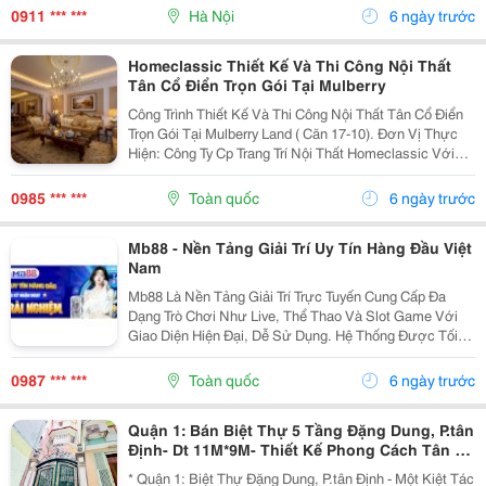
Chế Biến. Với Tỷ Lệ Nạc Vượt Trội, Ít Mỡ, Thớ...
0911 *** ***
Hà Nội
6 ngày trước
Homeclassic Thiết Kế Và Thi Công Nội Thất
Tân Cổ Điển Trọn Gói Tại Mulberry
Công Trình Thiết Kế Và Thi Công Nội Thất Tân Cổ Điển
Trọn Gói Tại Mulberry Land ( Căn 17-10). Đơn Vị Thực
Hiện: Công Ty Cp Trang Trí Nội Thất Homeclassic Với
Phong Cách Thiết Kế Nội Thất Tân Cổ Điển Sang Trọng,
Đẳng Cấp Hoàng Gia. Căn Hộ Chung Cư...
0985 *** ***
Toàn quốc
6 ngày trước
Mb88 - Nền Tảng Giải Trí Uy Tín Hàng Đầu Việt
Nam
Mb88 Là Nền Tảng Giải Trí Trực Tuyến Cung Cấp Đa
Dạng Trò Chơi Như Live, Thể Thao Và Slot Game Với
Giao Diện Hiện Đại, Dễ Sử Dụng. Hệ Thống Được Tối
Ưu Để Hoạt Động Ổn Định Trên Cả Điện Thoại Và Máy
Tính, Mang Đến Trải Nghiệm Liền Mạch. Công Nghệ
0987 *** ***
Toàn quốc
6 ngày trước
Bảo...
Quận 1: Bán Biệt Thự 5 Tầng Đặng Dung, P.tân
Định- Dt 11M*9M- Thiết Kế Phong Cách Tân Cổ
Điển Classical- Chính Chủ Chào Chỉ 21T
* Quận 1: Biệt Thự Đặng Dung, P.tân Định - Một Kiệt Tác