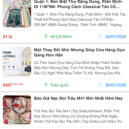
Quận 1: Bán Biệt Thự Đặng Dung, P.tân Định-
Dt 11M*9M- Phong Cách Classical Tân Cổ
Điển- Chính Chủ Giang Giang
* Quận 1: Biệt Thự Đặng Dung, P.tân Định - Một Kiệt Tác
Thiết Kế Phong Cách Neo Classical Tân Cổ Điển -
093.867.6685 Giang Giang - Diện Tích: 88M2 - Ngang
11M * 9M. - Kết Cấu: 5 Tầng - 6Pn. - Cách Mặt Tiền Chỉ
30M - Phù Hợp Ở Khai Thác Chdv Hoặc...
21 tỷ
Hồ Chí Minh
29/07/2026
Một Thay Đổi Nhỏ Nhưng Giúp Cửa Hàng Gọn
Gàng Hơn Hẳn
Có Thời Gian Cửa Hàng Của Mình Nhập Thêm Nhiều
Mẫu Mới Nhưng Diện Tích Thì Không Thay Đổi. Ban
Đầu Cứ Nghĩ Phải Mua Thêm Tủ Kệ, Nhưng Sau Khi
Sắp Xếp Lại Hệ Thống Trưng Bày Thì Lại Không Cần.
Việc Thay Các Loại Giá Treo Cố Định Bằng Phụ Kiện
0357 *** ***
Toàn quốc
30/07/2026
Cài...
Báo Giá Nạc Đùi Trâu M41 Mới Nhất Hôm Nay
Thịt Nạc Đùi Trâu M41 (Top Side) &Ndash; Phần Thịt
Nạc Được Nhà Hàng Ưa Chuộng Không Phải Ngẫu
Nhiên Thịt Nạc Đùi Trâu M41 (Top Side) Luôn Nằm Trong
Nhóm Thịt Trâu Bán Chạy Tại Các Nhà Hàng Và Cơ Sở