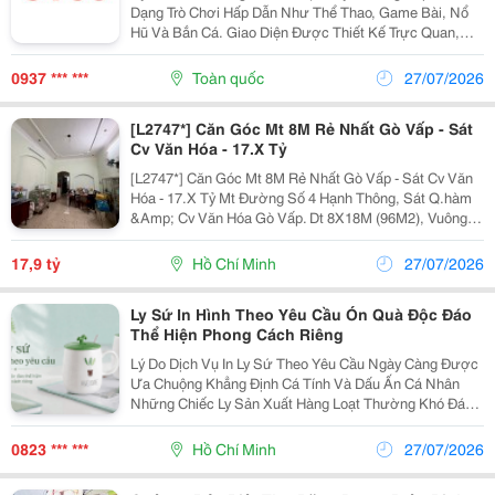
Dạng Trò Chơi Hấp Dẫn Như Thể Thao, Game Bài, Nổ
Hũ Và Bắn Cá. Giao Diện Được Thiết Kế Trực Quan,
Thân Thiện Với Người Dùng Trên Cả Điện Thoại Và Máy
Tính. Hệ Thống Bảo Mật Hiện Đại Giúp Bảo Vệ Thông...
0937 *** ***
Toàn quốc
27/07/2026
[L2747*] Căn Góc Mt 8M Rẻ Nhất Gò Vấp - Sát
Cv Văn Hóa - 17.X Tỷ
[L2747*] Căn Góc Mt 8M Rẻ Nhất Gò Vấp - Sát Cv Văn
Hóa - 17.X Tỷ Mt Đường Số 4 Hạnh Thông, Sát Q.hàm
&Amp; Cv Văn Hóa Gò Vấp. Dt 8X18M (96M2), Vuông
A4. Đường 12M Thông Thoáng. Trệt 2 Lầu, Tiện Cải Tạo
Villa/Chdv Kinh Doanh Cực Đỉnh! Cơ Hội...
17,9 tỷ
Hồ Chí Minh
27/07/2026
Ly Sứ In Hình Theo Yêu Cầu Ón Quà Độc Đáo
Thể Hiện Phong Cách Riêng
Lý Do Dịch Vụ In Ly Sứ Theo Yêu Cầu Ngày Càng Được
Ưa Chuộng Khẳng Định Cá Tính Và Dấu Ấn Cá Nhân
Những Chiếc Ly Sản Xuất Hàng Loạt Thường Khó Đáp
Ứng Được Mong Muốn Thể Hiện Cái Tôi Riêng Biệt.
Dịch Vụ Chế Tác Ly Sứ In Hình Theo Yêu Cầu Ra Đời...
0823 *** ***
Hồ Chí Minh
27/07/2026