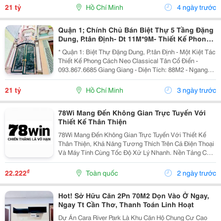
30M - Phù Hợp Ở Khai Thác Chdv Hoặc...
21 tỷ
Hồ Chí Minh
4 ngày trước
Quận 1; Chính Chủ Bán Biệt Thự 5 Tầng Đặng
Dung, P.tân Định- Dt 11M*9M- Thiết Kế Phong
Cách Tân Cổ Điển Classical- Chào Chỉ 21T
* Quận 1: Biệt Thự Đặng Dung, P.tân Định - Một Kiệt Tác
Thiết Kế Phong Cách Neo Classical Tân Cổ Điển -
093.867.6685 Giang Giang - Diện Tích: 88M2 - Ngang
11M * 9M. - Kết Cấu: 5 Tầng - 6Pn. - Cách Mặt Tiền Chỉ
30M - Phù Hợp Ở Khai Thác Chdv Hoặc...
21 tỷ
Hồ Chí Minh
3 ngày trước
78Wi Mang Đến Không Gian Trực Tuyến Với
Thiết Kế Thân Thiện
78Wi Mang Đến Không Gian Trực Tuyến Với Thiết Kế
Thân Thiện, Khả Năng Tương Thích Trên Cả Điện Thoại
Và Máy Tính Cùng Tốc Độ Xử Lý Nhanh. Nền Tảng Chú
Trọng Tối Ưu Trải Nghiệm Người Dùng, Cập Nhật Công
Nghệ Thường Xuyên Và Cải Thiện Hiệu Năng, Tạo...
₫
22.222
Toàn quốc
2 ngày trước
Hot! Sở Hữu Căn 2Pn 70M2 Dọn Vào Ở Ngay,
Ngay Tt Cần Thơ, Thanh Toán Linh Hoạt
Dự Án Cara River Park Là Khu Căn Hộ Chung Cư Cao