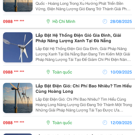
Quốc - Hoàng Long Trong Xu Hướng Phát Triển Bền
Vững, Điện Năng Lượng Gió Đang Trở Thành Giải Pháp
Năng Lượng Tái Tạo Được Ưa Chuộng Tại Việt Nam.
Công Ty Cổ Phần Máy Và Thiết Bị Thủy Lực Hoàng
0988 *** ***
Hồ Chí Minh
28/08/2025
Long...
Lắp Đặt Hệ Thống Điện Gió Gia Đình, Giải
Pháp Năng Lượng Xanh Tại Đà Nẵng
Lắp Đặt Hệ Thống Điện Gió Gia Đình, Giải Pháp Năng
Lượng Xanh Tại Đà Nẵng Bạn Đang Tìm Kiếm Một Giải
Pháp Năng Lượng Tái Tạo Để Giảm Chi Phí Điện Năng
Và Bảo Vệ Môi Trường? Lắp Đặt Hệ Thống Điện Gió Gia
Đình Là Lựa Chọn Hoàn Hảo Cho Các Hộ Gia Đình...
0988 *** ***
Toàn quốc
10/09/2025
Lắp Đặt Điện Gió: Chi Phí Bao Nhiêu? Tìm Hiểu
Cùng Hoàng Long
Lắp Đặt Điện Gió: Chi Phí Bao Nhiêu? Tìm Hiểu Cùng
Hoàng Long Năng Lượng Gió Đang Trở Thành Một Trong
Những Giải Pháp Năng Lượng Tái Tạo Được Ưa
Chuộng Nhất Tại Việt Nam. Với Xu Hướng Chuyển Đổi
Sang Năng Lượng Xanh, Nhiều Cá Nhân Và Doanh
0988 *** ***
Toàn quốc
12/09/2025
Nghiệp...