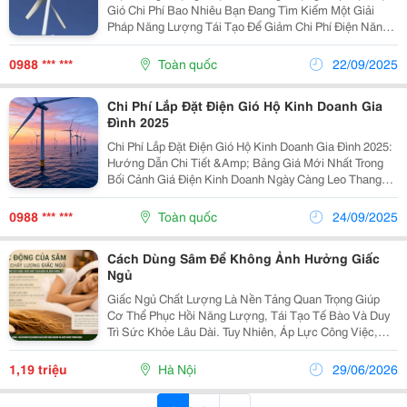
Gió Chi Phí Bao Nhiêu Bạn Đang Tìm Kiếm Một Giải
Pháp Năng Lượng Tái Tạo Để Giảm Chi Phí Điện Năng
Và Bảo Vệ Môi Trường? Lắp Đặt Hệ Thống Điện Gió Gia
Đình Là Lựa Chọn Hoàn Hảo Cho Các Hộ Gia Đình...
0988 *** ***
Toàn quốc
22/09/2025
Chi Phí Lắp Đặt Điện Gió Hộ Kinh Doanh Gia
Đình 2025
Chi Phí Lắp Đặt Điện Gió Hộ Kinh Doanh Gia Đình 2025:
Hướng Dẫn Chi Tiết &Amp; Bảng Giá Mới Nhất Trong
Bối Cảnh Giá Điện Kinh Doanh Ngày Càng Leo Thang
Và Nhu Cầu Năng Lượng Tái Tạo Tăng Cao, Lắp Đặt
Điện Gió Cho Hộ Kinh Doanh Gia Đình Đang Nổi Lên...
0988 *** ***
Toàn quốc
24/09/2025
Cách Dùng Sâm Để Không Ảnh Hưởng Giấc
Ngủ
Giấc Ngủ Chất Lượng Là Nền Tảng Quan Trọng Giúp
Cơ Thể Phục Hồi Năng Lượng, Tái Tạo Tế Bào Và Duy
Trì Sức Khỏe Lâu Dài. Tuy Nhiên, Áp Lực Công Việc,
Căng Thẳng Trong Cuộc Sống Và Thói Quen Sinh Hoạt
Thiếu Khoa Học Khiến Nhiều Người Gặp Phải Tình...
1,19 triệu
Hà Nội
29/06/2026