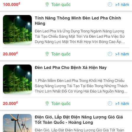
Tái Tạo, Chế Biến Nông Thủy Sản Và Sản Xuất Công...
₫
100.000
Toàn quốc
>1 năm
Tính Năng Thông Minh Đèn Led Pha Chính
Hãng
Đèn Led Pha Và Ứng Dụng Trong Ngành Năng Lượng
Tái Tạo Chiếu Sáng Mặt Trời Và Đèn Led Pha Việc Sử
Dụng Năng Lực Mặt Trời Kết Hợp Với Bóng Cao Áp
Philips 500W Không Chỉ Giúp Tiết Kiệm Giá Cả Mà Còn
Tạo Ra Một Phương Án Chiếu Sáng Hoàn Toàn Tự...
₫
20.000
Toàn quốc
>1 năm
Đèn Led Pha Cho Bệnh Xá Hiện Nay
1.Phần Mềm Đèn Led Pha Trong Khối Hệ Thống Chiếu
Sáng Năng Lượng Tái Tạo Tại Đảo Trong Những Thách
Thức Lớn Nhất Đối Có Vùng Hải Đảo Là Nguồn Năng
Lượng. Nhiều Đảo Không Tồn Tại Điện Lưới Hoặc Điện
Lưới Yếu Kém, Nên Việc Ứng Dụng Đèn Highbay...
₫
20.000
Toàn quốc
>1 năm
Điện Gió, Lắp Đặt Điện Năng Lượng Gió Giá
Tốt Toàn Quốc - Hoàng Long
Điện Gió, Lắp Đặt Điện Năng Lượng Gió Giá Tốt Toàn