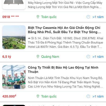
Máy Năng Lượng Mặt Trời Giá Rẻ - Việc Cung Cấp Máy
Năng Lượng Mặt Trời Với Giá Rẻ Là Một Định Nghĩa
Quan Trọng Trong Việc Thúc Đẩy Sử Dụng Năng Lượng
Tái Tạo. Điều Này Bao Hàm Nhiều Yếu Tố Then...
0918 *** ***
Toàn quốc
>1 năm
Biệt Thự Casamia Hội An Giá Chấn Động Chỉ
Bằng Nhà Phố, Suất Đầu Tư Biệt Thự Sông
Hấp Dẫn
➡ Sl 5.14 , Diện Tích Đất: 161M2, Dtsd: 258,87M2. Khai
Thác Tối Đa 8 Phòng Ngủ Thênh Thang Chuẩn Boutique
Hotel Lãi 800Tr/ Năm. Giá Bán: 6.5 Tỷ. Đầu Tư Biệt Thự
Tọa Độ Năng Lượng Tái Tạo Và Chữa Lành Chuẩn Sinh
Thái Cho Gia Đình Nhiều Thế Hệ Casamia...
6,5 tỷ
Quảng Nam
>1 năm
Công Ty Thiết Bị Bảo Hộ Lao Động Tại Ninh
Thuận
Ninh Thuận Là Một Tỉnh Thuộc Khu Vực Nam Trung Bộ,
Nổi Bật Với Nền Kinh Tế Đang Phát Triển Mạnh Trong
Các Lĩnh Vực Như Năng Lượng Tái Tạo, Nông Nghiệp,
Khai Thác Khoáng Sản, Xây Dựng Và Du Lịch. Với Đặc
Thù Công Việc Yêu Cầu Sự An Toàn Cao, Bảo Hộ...
₫
420.000
Toàn quốc
>1 năm