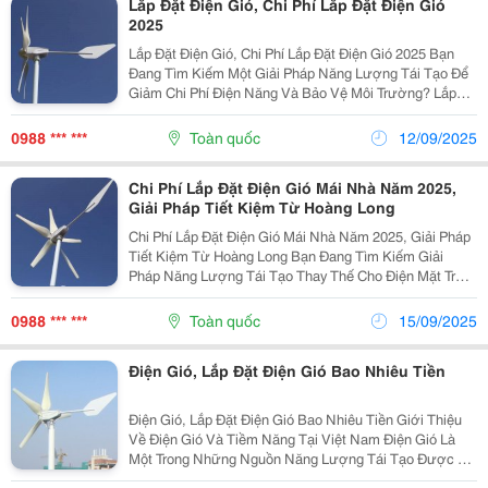
Lắp Đặt Điện Gió, Chi Phí Lắp Đặt Điện Gió
2025
Lắp Đặt Điện Gió, Chi Phí Lắp Đặt Điện Gió 2025 Bạn
Đang Tìm Kiếm Một Giải Pháp Năng Lượng Tái Tạo Để
Giảm Chi Phí Điện Năng Và Bảo Vệ Môi Trường? Lắp
Đặt Hệ Thống Điện Gió Gia Đình Là Lựa Chọn Hoàn Hảo
Cho Các Hộ Gia Đình Tại Đà Nẵng. Công Ty Cổ...
0988 *** ***
Toàn quốc
12/09/2025
Chi Phí Lắp Đặt Điện Gió Mái Nhà Năm 2025,
Giải Pháp Tiết Kiệm Từ Hoàng Long
Chi Phí Lắp Đặt Điện Gió Mái Nhà Năm 2025, Giải Pháp
Tiết Kiệm Từ Hoàng Long Bạn Đang Tìm Kiếm Giải
Pháp Năng Lượng Tái Tạo Thay Thế Cho Điện Mặt Trời?
Điện Gió Mái Nhà Đang Nổi Lên Như Một Lựa Chọn Bền
Vững, Tận Dụng Nguồn Gió Tự Nhiên Để Sản Xuất...
0988 *** ***
Toàn quốc
15/09/2025
Điện Gió, Lắp Đặt Điện Gió Bao Nhiêu Tiền
Điện Gió, Lắp Đặt Điện Gió Bao Nhiêu Tiền Giới Thiệu
Về Điện Gió Và Tiềm Năng Tại Việt Nam Điện Gió Là
Một Trong Những Nguồn Năng Lượng Tái Tạo Được Ưa
Chuộng Nhất Hiện Nay Nhờ Vào Tính Bền Vững Và