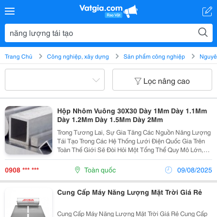
Trang Chủ
Công nghiệp, xây dựng
Sản phẩm công nghiệp
Nguyên
Lọc nâng cao
Hộp Nhôm Vuông 30X30 Dày 1Mm Dày 1.1Mm
Dày 1.2Mm Dày 1.5Mm Dày 2Mm
Trong Tương Lai, Sự Gia Tăng Các Nguồn Năng Lượng
Tái Tạo Trong Các Hệ Thống Lưới Điện Quốc Gia Trên
Toàn Thế Giới Sẽ Đòi Hỏi Một Tổng Thể Quy Mô Lớn,
Điều Này Sẽ Tạo Ra Nhiều Nhu Cầu Hơn Nữa Đối Với
Hợp Kim Nhôm. Công Ty Tnhh Xuất Nhập Khẩu Tm...
0908 *** ***
Toàn quốc
09/08/2025
Cung Cấp Máy Năng Lượng Mặt Trời Giá Rẻ
Cung Cấp Máy Năng Lượng Mặt Trời Giá Rẻ Cung Cấp