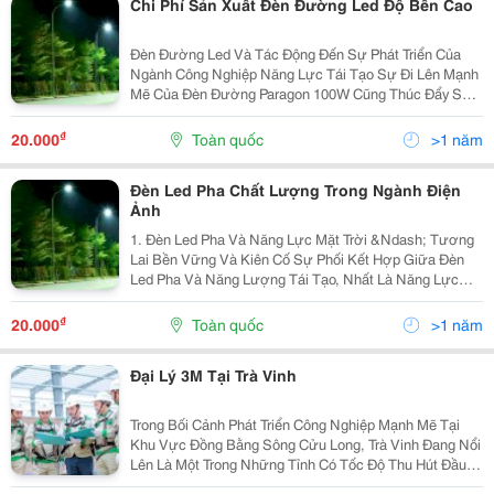
Chi Phí Sản Xuất Đèn Đường Led Độ Bền Cao
Đèn Đường Led Và Tác Động Đến Sự Phát Triển Của
Ngành Công Nghiệp Năng Lực Tái Tạo Sự Đi Lên Mạnh
Mẽ Của Đèn Đường Paragon 100W Cũng Thúc Đẩy Sự
Chuyển Đổi Sang Năng Lượng Tái Tạo Trong Những
Công Việc Chiếu Sáng Công Cộng. Quan Trọng, Đèn
₫
20.000
Toàn quốc
>1 năm
Đường...
Đèn Led Pha Chất Lượng Trong Ngành Điện
Ảnh
1. Đèn Led Pha Và Năng Lực Mặt Trời &Ndash; Tương
Lai Bền Vững Và Kiên Cố Sự Phối Kết Hợp Giữa Đèn
Led Pha Và Năng Lượng Tái Tạo, Nhất Là Năng Lực
Mặt Trời, Sẽ Là Một Phần Cần Thiết Trong Chiến Lược
Trở Nên Tân Tiến Vững Chắc Sau Này. Các Đèn Nhà...
₫
20.000
Toàn quốc
>1 năm
Đại Lý 3M Tại Trà Vinh
Trong Bối Cảnh Phát Triển Công Nghiệp Mạnh Mẽ Tại
Khu Vực Đồng Bằng Sông Cửu Long, Trà Vinh Đang Nổi
Lên Là Một Trong Những Tỉnh Có Tốc Độ Thu Hút Đầu
Tư Đáng Kể, Đặc Biệt Trong Các Lĩnh Vực Năng Lượng