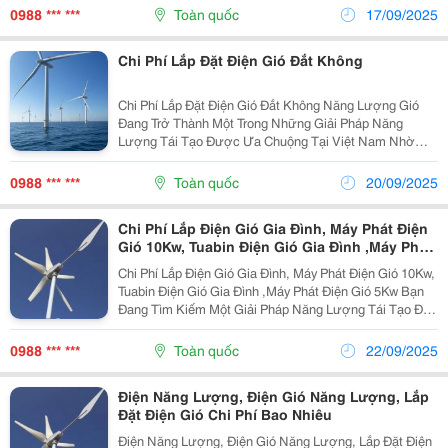
Thân Thiện Với Môi Trường. Tại Việt Nam, Với...
0988 *** ***
Toàn quốc
17/09/2025
Chi Phí Lắp Đặt Điện Gió Đắt Không
Chi Phí Lắp Đặt Điện Gió Đắt Không Năng Lượng Gió
Đang Trở Thành Một Trong Những Giải Pháp Năng
Lượng Tái Tạo Được Ưa Chuộng Tại Việt Nam Nhờ
Vào Tính Bền Vững Và Thân Thiện Với Môi Trường. Tuy
Nhiên, Nhiều Người Vẫn Băn Khoăn: Chi Phí Lắp Đặt
0988 *** ***
Toàn quốc
20/09/2025
Điện...
Chi Phí Lắp Điện Gió Gia Đình, Máy Phát Điện
Gió 10Kw, Tuabin Điện Gió Gia Đình ,Máy Phát
Điện Gió 5Kw
Chi Phí Lắp Điện Gió Gia Đình, Máy Phát Điện Gió 10Kw,
Tuabin Điện Gió Gia Đình ,Máy Phát Điện Gió 5Kw Bạn
Đang Tìm Kiếm Một Giải Pháp Năng Lượng Tái Tạo Để
Giảm Chi Phí Điện Năng Và Bảo Vệ Môi Trường? Lắp
Đặt Hệ Thống Điện Gió Gia Đình Là Lựa Chọn...
0988 *** ***
Toàn quốc
22/09/2025
Điện Năng Lượng, Điện Gió Năng Lượng, Lắp
Đặt Điện Gió Chi Phí Bao Nhiêu
Điện Năng Lượng, Điện Gió Năng Lượng, Lắp Đặt Điện