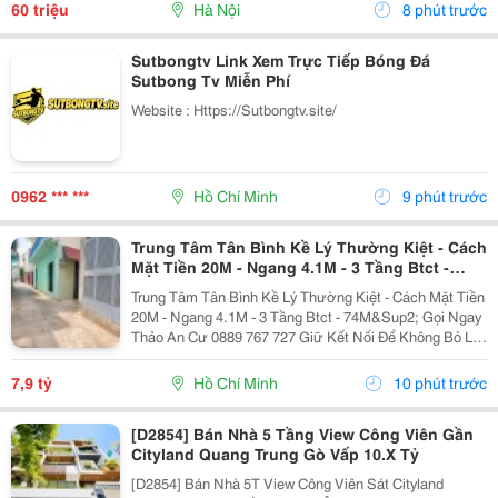
Trí Ngay Gần Ngã Ba, Khu Đông Dân Cư,...
60 triệu
Hà Nội
8 phút trước
Sutbongtv Link Xem Trực Tiếp Bóng Đá
Sutbong Tv Miễn Phí
Website : Https://Sutbongtv.site/
0962 *** ***
Hồ Chí Minh
9 phút trước
Trung Tâm Tân Bình Kề Lý Thường Kiệt - Cách
Mặt Tiền 20M - Ngang 4.1M - 3 Tầng Btct -
74M²
Trung Tâm Tân Bình Kề Lý Thường Kiệt - Cách Mặt Tiền
20M - Ngang 4.1M - 3 Tầng Btct - 74M&Sup2; Gọi Ngay
Thảo An Cư 0889 767 727 Giữ Kết Nối Để Không Bỏ Lỡ
Cơ Hội Sở Hữu Tài Sản Giá Tốt Nhất Khu Vực. Bạn
Mua Nhà Để Tích Sản Lâu Dài?...
7,9 tỷ
Hồ Chí Minh
10 phút trước
[D2854] Bán Nhà 5 Tầng View Công Viên Gần
Cityland Quang Trung Gò Vấp 10.X Tỷ
[D2854] Bán Nhà 5T View Công Viên Sát Cityland