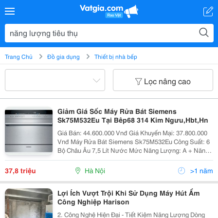
Trang Chủ
Đồ gia dụng
Thiết bị nhà bếp
Lọc nâng cao
Giảm Giá Sốc Máy Rửa Bát Siemens
Sk75M532Eu Tại Bêp68 314 Kim Ngưu,Hbt,Hn
Giá Bán: 44.600.000 Vnđ Giá Khuyến Mại: 37.800.000
Vnđ Máy Rửa Bát Siemens Sk75M532Eu Công Suất: 6
Bộ Châu Âu 7,5 Lít Nước Mức Năng Lượng: A + Năng
Lượng Tiêu Thụ 174 Kwh Tiêu Thụ Năng Lượng Thực
Tế Sẽ Phụ Thuộc Vào Loại
37,8 triệu
Hà Nội
>1 năm
Lợi Ích Vượt Trội Khi Sử Dụng Máy Hút Ẩm
Công Nghiệp Harison
2. Công Nghệ Hiện Đại - Tiết Kiệm Năng Lượng Dòng