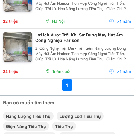
Máy Hút Ẩm Harison Tích Hợp Công Nghệ Tiên Tiến,
Giúp: Tối Ưu Hóa Năng Lượng Tiêu Thụ : Giảm Chi Phí
Điện Năng Cho Doanh Nghiệp. Hoạt Động Thông Minh :
Máy Tự Động Điều Chỉnh Độ Ẩm Theo Nhu Cầu...
22 triệu
Hà Nội
>1 năm
Lợi Ích Vượt Trội Khi Sử Dụng Máy Hút Ẩm
Công Nghiệp Harison
2. Công Nghệ Hiện Đại - Tiết Kiệm Năng Lượng Dòng
Máy Hút Ẩm Harison Tích Hợp Công Nghệ Tiên Tiến,
Giúp: Tối Ưu Hóa Năng Lượng Tiêu Thụ : Giảm Chi Phí
Điện Năng Cho Doanh Nghiệp. Hoạt Động Thông Minh :
Máy Tự Động Điều Chỉnh Độ Ẩm Theo Nhu Cầu...
22 triệu
Toàn quốc
>1 năm
1
Bạn có muốn tìm thêm
Năng Lượng Tiêu Thụ
Lượng Lcd Tiêu Thụ
Điện Năng Tiêu Thụ
Tiêu Thụ