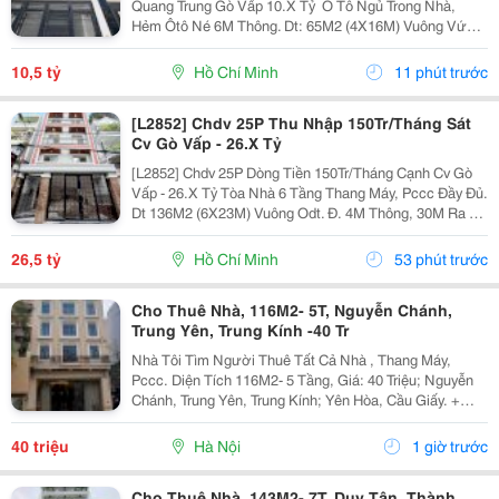
Quang Trung Gò Vấp 10.X Tỷ ️ Ô Tô Ngủ Trong Nhà,
Hẻm Ôtô Né 6M Thông. Dt: 65M2 (4X16M) Vuông Vức,
Shr Odt. ️ Trệt, Lửng, 2L, St, 4 P.ngủ 5Tolet, Ở Ngay. V.trí
Đẹp, Cách Quang Trung 50M. ⏩ Gọi Điện...
10,5 tỷ
Hồ Chí Minh
11 phút trước
[L2852] Chdv 25P Thu Nhập 150Tr/Tháng Sát
Cv Gò Vấp - 26.X Tỷ
[L2852] Chdv 25P Dòng Tiền 150Tr/Tháng Cạnh Cv Gò
Vấp - 26.X Tỷ Tòa Nhà 6 Tầng Thang Máy, Pccc Đầy Đủ.
Dt 136M2 (6X23M) Vuông Odt. Đ. 4M Thông, 30M Ra An
Nhơn. Thu Nhập 150Tr/Th, Có Thể Nâng 28P. Liên Hệ
Ngay Để Xem Nhà Trực Tiếp!
26,5 tỷ
Hồ Chí Minh
53 phút trước
Cho Thuê Nhà, 116M2- 5T, Nguyễn Chánh,
Trung Yên, Trung Kính -40 Tr
Nhà Tôi Tìm Người Thuê Tất Cả Nhà , Thang Máy,
Pccc. Diện Tích 116M2- 5 Tầng, Giá: 40 Triệu; Nguyễn
Chánh, Trung Yên, Trung Kính; Yên Hòa, Cầu Giấy. +
Liên Hệ Trực Tiếp Chủ Nhà: 0945471581 + Vỉa Hè Lớn,
Mặt Tiền Rộng,Thoáng. + Vị Trí Gần Ngay Ngã...
40 triệu
Hà Nội
1 giờ trước
Cho Thuê Nhà, 143M2- 7T, Duy Tân, Thành