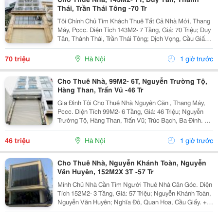
Thái, Trần Thái Tông -70 Tr
Tôi Chính Chủ Tìm Khách Thuê Tất Cả Nhà Mới, Thang
Máy, Pccc. Diện Tích 143M2- 7 Tầng, Giá: 70 Triệu; Duy
Tân, Thành Thái, Trần Thái Tông; Dịch Vọng, Cầu Giấy.
+ Liên Hệ Trực Tiếp Chủ Nhà: 0988289962 + Vỉa Hè
Lớn, Mặt Tiền Rộng,Thoáng. + Vị Trí Gần...
70 triệu
Hà Nội
1 giờ trước
Cho Thuê Nhà, 99M2- 6T, Nguyễn Trường Tộ,
Hàng Than, Trấn Vũ -46 Tr
Gia Đình Tôi Cho Thuê Nhà Nguyên Căn , Thang Máy,
Pccc. Diện Tích 99M2- 6 Tầng, Giá: 46 Triệu; Nguyễn
Trường Tộ, Hàng Than, Trấn Vũ; Trúc Bạch, Ba Đình. +
Liên Hệ Trực Tiếp Chủ Nhà: 0942854881 + Vỉa Hè Lớn,
Mặt Tiền Rộng,Thoáng. + Vị Trí Gần Ngay...
46 triệu
Hà Nội
1 giờ trước
Cho Thuê Nhà, Nguyễn Khánh Toàn, Nguyễn
Văn Huyên, 152M2X 3T -57 Tr
Mình Chủ Nhà Cần Tìm Người Thuê Nhà Căn Góc. Diện
Tích 152M2- 3 Tầng, Giá: 57 Triệu; Nguyễn Khánh Toàn,
Nguyễn Văn Huyên; Nghĩa Đô, Quan Hoa, Cầu Giấy. +
Liên Hệ Trực Tiếp Chủ Nhà: 0946507497 + Vỉa Hè Lớn,