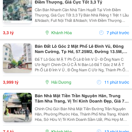
Điềm Thượng, Giá Cực Tốt 3,3 Tỷ
Cần Bán Nhanh Căn Nhà Tâm Huyết Tại Vĩnh Điềm
Thượng, Giá Cực Tốt 3,3 Tỷ Bán Nhà Riêng 1 Trệt 1 Lầu
&Ndash; Full Nội Thất &Ndash; Vĩnh Điềm Thượng
&Ndash; Gần 23/10 Vị Trí: Thôn Vĩnh Điềm Thượng,
Cách Đường 23/10 Chỉ 50M Hẻm Thông Thoáng, Kết...
3,3 tỷ
Khánh Hòa
7 phút trước
Bán Đất Lô Góc 2 Mặt Phố Lê Đình Vũ, Đông
Nam Cường, Tp Hd, 57.25M2, Đường 13.5M,
3.X Tỷ
Đấ T Lô Góc M Ặ T Ph Ố Lê Đ Ình V Ũ - Đ Ông Nam C
Ườ Ng!!! Chính Ch Ủ C Ầ N Bán Lô Đấ T Góc 2 M Ặ T
Ph Ố Lê Đ Ình V Ũ , Đ Ông Nam C Ườ Ng, Thành Ph Ố H
Ả I D Ươ Ng - Di Ệ N Tích 57.25M2, H Ướ Ng Tây, Tây B
Ắ C - M Ặ T Ti Ề N C Ự C R Ộ Ng -...
3,999 tỷ
Hải Dương
11 phút trước
Bán Nhà Mặt Tiền Trần Nguyên Hãn, Trung
Tâm Nha Trang, Vị Trí Kinh Doanh Đẹp, Giá 7,4
Tỷ
Chính Chủ Gửi Bán Nhà Mặt Tiền Đường Trần Nguyên
Hãn, Phường Phước Hòa, Thành Phố Nha Trang, Khánh
Hòa, Sở Hữu Vị Trí Kinh Doanh Sầm Uất, Phù Hợp Mở
Cửa Hàng, Văn Phòng, Showroom Hoặc Đầu Tư Cho
Thuê Lâu Dài. Thông Tin Chi Tiết. - Địa Chỉ: Số...
7,4 tỷ
Khánh Hòa
13 phút trước