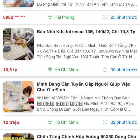
Dưỡng Miễn Phí Trợ Thính Tâm An Tiến Hành Dịch Vụ
Bảo Dưỡng, Vệ Sinh Sấy Khô Máy Trợ Thính Định Kì 3
Tháng/1 Lần Đối Với Tất Cả Các Thiêt Bị Trợ...
0982 *** ***
Hải Phòng
25 phút trước
Bán Nhà Kdc Intresco 13E, 140M2, Chỉ 10,8 Tỷ
Nhà Bán Bình Hưng, Hồ Chí Minh, Thiết Kế 4 Tầng, 7Pn
+ 6Wc/Pt + Bếp. Giá Bán 10,8 Tỷ . 0939345129 Nhà Mặt
Tiền Rộng 7M, Ngõ Vào 10M Thuận Tiện Cho Ô Tô. Nội
Thất Bao Gồm Điều Hòa, Tủ Lạnh, Giường, Mang Đến
Không Gian Sống Thoải Mái Và Tiện Nghi....
10,8 tỷ
Hồ Chí Minh
30 phút trước
Mình Đang Cần Tuyển Gấp Người Giúp Việc
Cho Gia Đình
☎️ Liên Hệ Với Em Tên Là Ngọc Nhi Thông Qua Sđt:
0️⃣8️⃣9️⃣9️⃣.9️⃣3️⃣9️⃣.2️⃣0️⃣4️⃣ Gia Đình E Thì Rất Bận Rộn,
2 Vợ Chồng Đi Làm Suốt Ban Ngày Ít Khi Có Mặt Ở
Nhà. Nhưng Nhà Lại Có 1 Bà Cụ Đau Yếu Và 1 Bé Nhỏ
Năm Nay Đã Gần 2 Tuổi Vì Vậy Để Có Thể An...
12 triệu
Hồ Chí Minh
32 phút trước
Chân Tăng Chỉnh Hộp Vuông 50X50 Dùng Cho