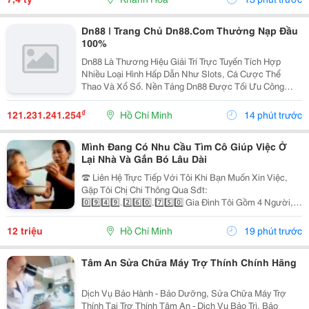
Dn88 | Trang Chủ Dn88.Com Thưởng Nạp Đầu
100%
Dn88 Là Thương Hiệu Giải Trí Trực Tuyến Tích Hợp
Nhiều Loại Hình Hấp Dẫn Như Slots, Cá Cược Thể
Thao Và Xổ Số. Nền Tảng Dn88 Được Tối Ưu Công
Nghệ, Bảo Mật Cao, Nạp Rút Nhanh Và Hỗ Trợ Tốt Trên
Pc Lẫn Điện Thoại Di Động. Website:
₫
121.231.241.254
Hồ Chí Minh
14 phút trước
Https://Dn88C.com/...
Mình Đang Có Nhu Cầu Tìm Cô Giúp Việc Ở
Lại Nhà Và Gắn Bó Lâu Dài
☎️ Liên Hệ Trực Tiếp Với Tôi Khi Bạn Muốn Xin Việc,
Gặp Tôi Chị Chi Thông Qua Sđt:
0️⃣9️⃣4️⃣9️⃣.2️⃣6️⃣0️⃣.7️⃣5️⃣0️⃣ Gia Đình Tôi Gồm 4 Người, 2
Vợ Chồng 2 Con Nhỏ, Bé Lớn 9 Tuổi Đã Đi Học Có Ba
Mẹ Đưa Rước, Bé Nhỏ 1 Tuổi. Nhà Thì Chỉ Có 1 Lầu.
12 triệu
Hồ Chí Minh
19 phút trước
Tôi...
Tâm An Sửa Chữa Máy Trợ Thính Chính Hãng
Dịch Vụ Bảo Hành - Bảo Dưỡng, Sửa Chữa Máy Trợ
Thính Tại Trợ Thính Tâm An - Dịch Vụ Bảo Trì, Bảo