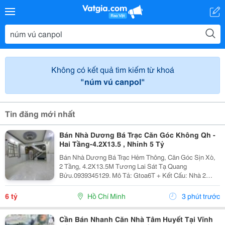
Không có kết quả tìm kiếm từ khoá
"núm vú canpol"
Tin đăng mới nhất
Bán Nhà Dương Bá Trạc Căn Góc Không Qh -
Hai Tầng-4.2X13.5 , Nhỉnh 5 Tỷ
Bán Nhà Dương Bá Trạc Hẻm Thông, Căn Góc Sịn Xò,
2 Tầng, 4.2X13.5M Tương Lai Sát Tạ Quang
Bửu.0939345129. Mô Tả: Gtoa6T + Kết Cấu: Nhà 2
Tầng Btct Kiên Cố, 2 Phòng. + Vị Trí: Ngay Dương Bá
Trạc Thông Tạ Quang Bửu, Âu Dương Lân, Nguyễn Thị
6 tỷ
Hồ Chí Minh
3 phút trước
Tần, Dạ...
Cần Bán Nhanh Căn Nhà Tâm Huyết Tại Vĩnh