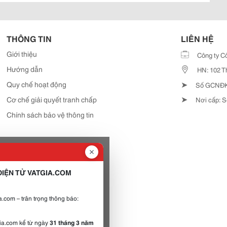
THÔNG TIN
LIÊN HỆ
Giới thiệu
Công ty C
Hướng dẫn
HN: 102 T
➤
Quy chế hoạt động
Số GCNĐKD
➤
Cơ chế giải quyết tranh chấp
Nơi cấp: S
Chính sách bảo vệ thông tin
IỆN TỬ VATGIA.COM
.com – trân trọng thông báo:
gia.com kể từ ngày
31 tháng 3 năm