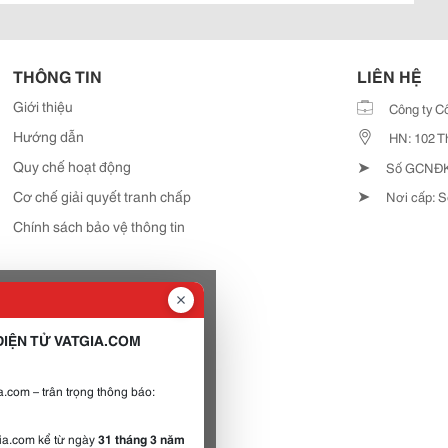
THÔNG TIN
LIÊN HỆ
Giới thiệu
Công ty C
Hướng dẫn
HN: 102 T
➤
Quy chế hoạt động
Số GCNĐKD
➤
Cơ chế giải quyết tranh chấp
Nơi cấp: S
Chính sách bảo vệ thông tin
IỆN TỬ VATGIA.COM
.com – trân trọng thông báo:
gia.com kể từ ngày
31 tháng 3 năm