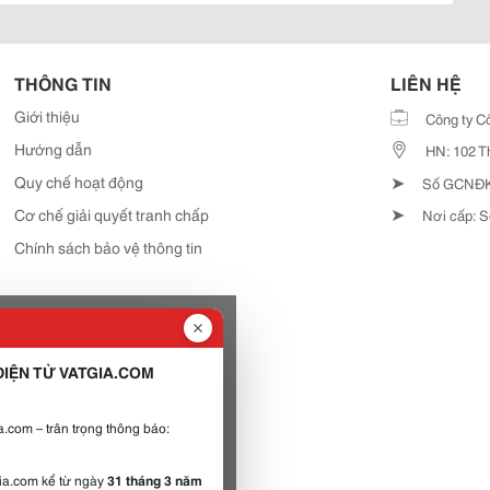
THÔNG TIN
LIÊN HỆ
Giới thiệu
Công ty C
Hướng dẫn
HN: 102 T
➤
Quy chế hoạt động
Số GCNĐKD
➤
Cơ chế giải quyết tranh chấp
Nơi cấp: S
Chính sách bảo vệ thông tin
IỆN TỬ VATGIA.COM
.com – trân trọng thông báo:
gia.com kể từ ngày
31 tháng 3 năm