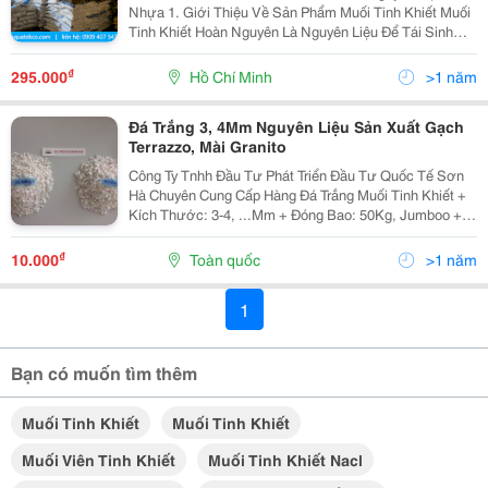
Nhựa 1. Giới Thiệu Về Sản Phẩm Muối Tinh Khiết Muối
Tinh Khiết Hoàn Nguyên Là Nguyên Liệu Để Tái Sinh
Khả Năng Trao Đổi Ion Của Hạt Nhựa Làm Mềm Nước.
Muối Được Sử Dụng Dạng Viên Nén Và Được Sản Xu
₫
295.000
Hồ Chí Minh
>1 năm
Đá Trắng 3, 4Mm Nguyên Liệu Sản Xuất Gạch
Terrazzo, Mài Granito
Công Ty Tnhh Đầu Tư Phát Triển Đầu Tư Quốc Tế Sơn
Hà Chuyên Cung Cấp Hàng Đá Trắng Muối Tinh Khiết +
Kích Thước: 3-4, ...Mm + Đóng Bao: 50Kg, Jumboo +
Vận Chuyển Toàn Quốc Ứng Dụng: Sản Xuất Gạch
Terrazzo, Mài Granito + Bê Tông Đá Rửa +...
₫
10.000
Toàn quốc
>1 năm
1
Bạn có muốn tìm thêm
Muối Tinh Khiết
Muối Tinh Khiết
Muối Viên Tinh Khiết
Muối Tinh Khiết Nacl