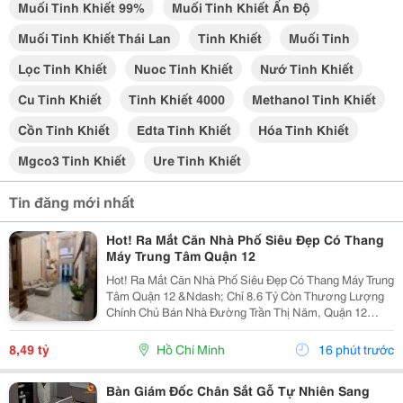
Muối Tinh Khiết 99%
Muối Tinh Khiết Ấn Độ
Muối Tinh Khiết Thái Lan
Tinh Khiết
Muối Tinh
Lọc Tinh Khiết
Nuoc Tinh Khiết
Nướ Tinh Khiết
Cu Tinh Khiết
Tinh Khiết 4000
Methanol Tinh Khiết
Cồn Tinh Khiết
Edta Tinh Khiết
Hóa Tinh Khiết
Mgco3 Tinh Khiết
Ure Tinh Khiết
Tin đăng mới nhất
Hot! Ra Mắt Căn Nhà Phố Siêu Đẹp Có Thang
Máy Trung Tâm Quận 12
Hot! Ra Mắt Căn Nhà Phố Siêu Đẹp Có Thang Máy Trung
Tâm Quận 12 &Ndash; Chỉ 8.6 Tỷ Còn Thương Lượng
Chính Chủ Bán Nhà Đường Trần Thị Năm, Quận 12
&Ndash; Vị Trí Đẹp, Khu Dân Cư Hiện Hữu, Tiện Ích Đầy
Đủ. Diện Tích: 4M &Times; 20M Nhà...
8,49 tỷ
Hồ Chí Minh
16 phút trước
Bàn Giám Đốc Chân Sắt Gỗ Tự Nhiên Sang