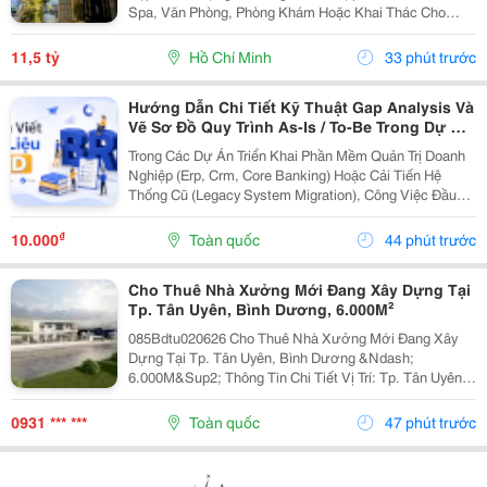
Spa, Văn Phòng, Phòng Khám Hoặc Khai Thác Cho
Thuê. Ưu Điểm Nổi Bật: Diện Tích: 68M&Sup2; Kết
Cấu: 4 Tầng + Sân Thượng 6 Phòng Ngủ Khép Kín...
11,5 tỷ
Hồ Chí Minh
33 phút trước
Hướng Dẫn Chi Tiết Kỹ Thuật Gap Analysis Và
Vẽ Sơ Đồ Quy Trình As-Is / To-Be Trong Dự Án
Chuyển Đổi Số
Trong Các Dự Án Triển Khai Phần Mềm Quản Trị Doanh
Nghiệp (Erp, Crm, Core Banking) Hoặc Cải Tiến Hệ
Thống Cũ (Legacy System Migration), Công Việc Đầu
Tiên Và Quan Trọng Nhất Của It Ba Không Phải Là Nhảy
Vào Thiết Kế Ngay Tính Năng Mới. Thay Vào Đó,...
₫
10.000
Toàn quốc
44 phút trước
Cho Thuê Nhà Xưởng Mới Đang Xây Dựng Tại
Tp. Tân Uyên, Bình Dương, 6.000M²
085Bdtu020626 Cho Thuê Nhà Xưởng Mới Đang Xây
Dựng Tại Tp. Tân Uyên, Bình Dương &Ndash;
6.000M&Sup2; Thông Tin Chi Tiết Vị Trí: Tp. Tân Uyên,
Bình Dương. Tổng Diện Tích Khuôn Viên Đất:
9.800M&Sup2; Diện Tích Sử Dụng Tổng Diện Tích Nhà
0931 *** ***
Toàn quốc
47 phút trước
Xưởng:...