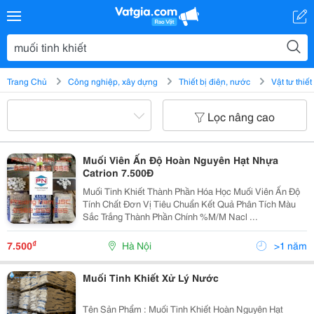
Trang Chủ
Công nghiệp, xây dựng
Thiết bị điện, nước
Vật tư thiế
Lọc nâng cao
Muối Viên Ấn Độ Hoàn Nguyên Hạt Nhựa
Catrion 7.500Đ
Muối Tinh Khiết Thành Phần Hóa Học Muối Viên Ấn Độ
Tính Chất Đơn Vị Tiêu Chuẩn Kết Quả Phân Tích Màu
Sắc Trắng Thành Phần Chính %M/M Nacl ...
₫
7.500
Hà Nội
>1 năm
Muối Tinh Khiết Xử Lý Nước
Tên Sản Phẩm : Muối Tinh Khiết Hoàn Nguyên Hạt