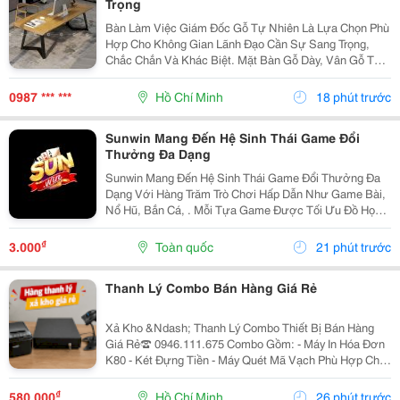
Trọng
Bàn Làm Việc Giám Đốc Gỗ Tự Nhiên Là Lựa Chọn Phù
Hợp Cho Không Gian Lãnh Đạo Cần Sự Sang Trọng,
Chắc Chắn Và Khác Biệt. Mặt Bàn Gỗ Dày, Vân Gỗ Tự
Nhiên Đẹp Mắt Kết Hợp Cùng Hệ Chân Sắt Hiện Đại,
Tạo Nên Tổng Thể Vừa Bền Bỉ Vừa Tinh Tế. Mẫu Bàn
0987 *** ***
Hồ Chí Minh
18 phút trước
Này...
Sunwin Mang Đến Hệ Sinh Thái Game Đổi
Thưởng Đa Dạng
Sunwin Mang Đến Hệ Sinh Thái Game Đổi Thưởng Đa
Dạng Với Hàng Trăm Trò Chơi Hấp Dẫn Như Game Bài,
Nổ Hũ, Bắn Cá, . Mỗi Tựa Game Được Tối Ưu Đồ Họa
Sắc Nét, Thao Tác Mượt Mà, Tỷ Lệ Trả Thưởng Cạnh
Tranh Cùng Hệ Thống Bảo Mật Hiện Đại.
₫
3.000
Toàn quốc
21 phút trước
Thanh Lý Combo Bán Hàng Giá Rẻ
Xả Kho &Ndash; Thanh Lý Combo Thiết Bị Bán Hàng
Giá Rẻ☎️ 0946.111.675 Combo Gồm: - Máy In Hóa Đơn
K80 - Két Đựng Tiền - Máy Quét Mã Vạch Phù Hợp Cho
Tạp Hóa, Shop, Siêu Thị Mini, Quán Ăn, Cafe... ☎️ Liên
Hệ: 0946.111.675 Kazuko Việt Nam...
₫
580.000
Hồ Chí Minh
26 phút trước