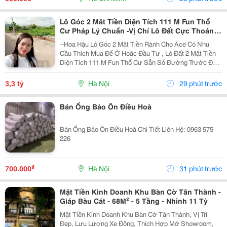
Lô Góc 2 Măt Tiền Diện Tích 111 M Fun Thổ
Cư Pháp Lý Chuẩn -Vị Chí Lô Đất Cực Thoáng
Mát ,Đất Nằm Mặt Đường Chục
--Hoa Hậu Lô Góc 2 Măt Tiền Rành Cho Ace Có Nhu
Cầu Thích Mua Để Ở Hoăc Đầu Tư , Lô Đất 2 Mặt Tiền
Diện Tích 111 M Fun Thổ Cư Sẫn Sổ Đường Trước Đất
Chuẩn Bị Đang Giải Nhựa Rộng 5,,5 M 2 Ô Tô Tránh
Nhau Vị Trí Đất Sát Trường Học Cấp 1 Thôn Thanh...
3,3 tỷ
Hà Nội
29 phút trước
Bán Ống Bảo Ôn Điều Hoà
Bán Ống Bảo Ôn Điều Hoà Chi Tiết Liên Hệ: 0963 575
226
₫
700.000
Hà Nội
31 phút trước
Mặt Tiền Kinh Doanh Khu Bàn Cờ Tân Thành -
Giáp Bàu Cát - 68M² - 5 Tầng - Nhỉnh 11 Tỷ
Mặt Tiền Kinh Doanh Khu Bàn Cờ Tân Thành, Vị Trí
Đẹp, Lưu Lượng Xe Đông, Thích Hợp Mở Showroom,