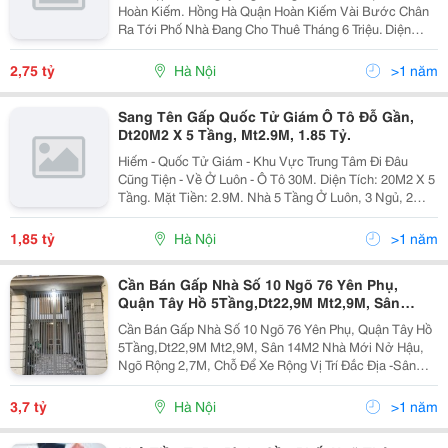
Hoàn Kiếm. Hồng Hà Quận Hoàn Kiếm Vài Bước Chân
Ra Tới Phố Nhà Đang Cho Thuê Tháng 6 Triệu. Diện
Tích 25M2 4 Tầng Mt 2,8 M Giá 2,750(Có Thương
Lượng) Mô Tả: + Thửa Đất Vuông Vức Như Tờ A4,
2,75 tỷ
Hà Nội
>1 năm
Thoáng...
Sang Tên Gấp Quốc Tử Giám Ô Tô Đỗ Gần,
Dt20M2 X 5 Tầng, Mt2.9M, 1.85 Tỷ.
Hiếm - Quốc Tử Giám - Khu Vực Trung Tâm Đi Đâu
Cũng Tiện - Về Ở Luôn - Ô Tô 30M. Diện Tích: 20M2 X 5
Tầng. Mặt Tiền: 2.9M. Nhà 5 Tầng Ở Luôn, 3 Ngủ, 2
Wc, Khu Vực Trung Tâm, An Sinh Đỉnh, Bệnh Viện,
Trường Học, Chợ, ... Không Thiếu Gì. Khu...
1,85 tỷ
Hà Nội
>1 năm
Cần Bán Gấp Nhà Số 10 Ngõ 76 Yên Phụ,
Quận Tây Hồ 5Tầng,Dt22,9M Mt2,9M, Sân
14M2 Nhà Mới Nở Hậu,
Cần Bán Gấp Nhà Số 10 Ngõ 76 Yên Phụ, Quận Tây Hồ
5Tầng,Dt22,9M Mt2,9M, Sân 14M2 Nhà Mới Nở Hậu,
Ngõ Rộng 2,7M, Chỗ Để Xe Rộng Vị Trí Đắc Địa -Sân
Trước Nhà 14M2 Để Xe,Vườn Hoa... -Giáp Hồ Tây Cách
50M -Giáp Quận Ba Đình Cách Đường Thanh Niên...
3,7 tỷ
Hà Nội
>1 năm