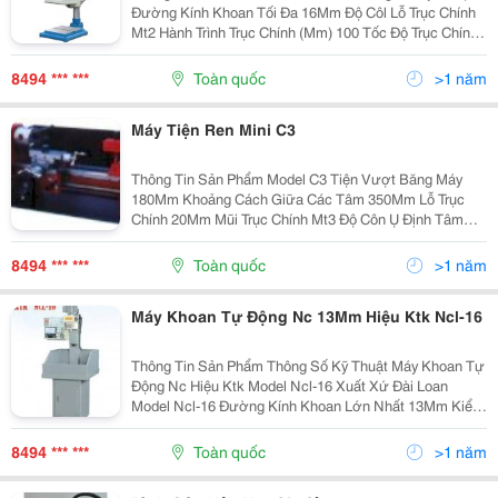
Đường Kính Khoan Tối Đa 16Mm Độ Côl Lỗ Trục Chính
Mt2 Hành Trình Trục Chính (Mm) 100 Tốc Độ Trục Chính
400-4100 Vòng/Phút Số Tốc Độ 5 Đường Kính Trụ
(Mm)...
8494 *** ***
Toàn quốc
>1 năm
Máy Tiện Ren Mini C3
Thông Tin Sản Phẩm Model C3 Tiện Vượt Băng Máy
180Mm Khoảng Cách Giữa Các Tâm 350Mm Lỗ Trục
Chính 20Mm Mũi Trục Chính Mt3 Độ Côn Ụ Định Tâm
Mt2 Công Suất Động Cơ 350W Tốc Độ Trục Chính ...
8494 *** ***
Toàn quốc
>1 năm
Máy Khoan Tự Động Nc 13Mm Hiệu Ktk Ncl-16
Thông Tin Sản Phẩm Thông Số Kỹ Thuật Máy Khoan Tự
Động Nc Hiệu Ktk Model Ncl-16 Xuất Xứ Đài Loan
Model Ncl-16 Đường Kính Khoan Lớn Nhất 13Mm Kiểu
Côn Trục Chính Mt2 Hành Trình Trục Chính 200Mm Tốc
Độ Trục Chính (Option) 3 Cấp...
8494 *** ***
Toàn quốc
>1 năm