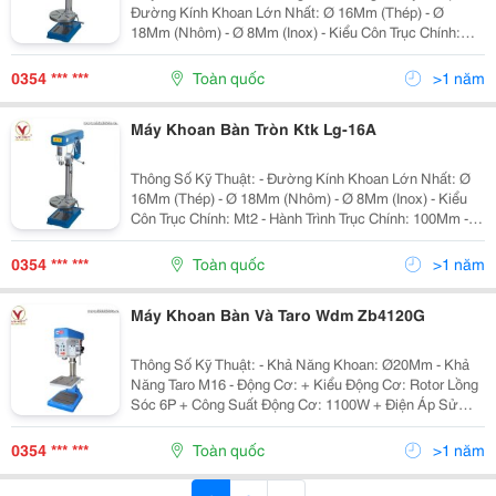
Đường Kính Khoan Lớn Nhất: Ø 16Mm (Thép) - Ø
18Mm (Nhôm) - Ø 8Mm (Inox) - Kiểu Côn Trục Chính:
Mt2 - Hành Trình Trục Chính: 100Mm - Tốc Độ Trục Chính
(V/P): 240 -...
0354 *** ***
Toàn quốc
>1 năm
Máy Khoan Bàn Tròn Ktk Lg-16A
Thông Số Kỹ Thuật: - Đường Kính Khoan Lớn Nhất: Ø
16Mm (Thép) - Ø 18Mm (Nhôm) - Ø 8Mm (Inox) - Kiểu
Côn Trục Chính: Mt2 - Hành Trình Trục Chính: 100Mm -
Tốc Độ Trục Chính (V/P): 240 - 400 - 410 - 660 - 710 -
1760 - 1800...
0354 *** ***
Toàn quốc
>1 năm
Máy Khoan Bàn Và Taro Wdm Zb4120G
Thông Số Kỹ Thuật: - Khả Năng Khoan: Ø20Mm - Khả
Năng Taro M16 - Động Cơ: + Kiểu Động Cơ: Rotor Lồng
Sóc 6P + Công Suất Động Cơ: 1100W + Điện Áp Sử
Dụng: 380V 3 Phase 50Hz - Trục Chính: + Kiểu Trục
Chính: Côn Mt2 (Côn Số 2) +...
0354 *** ***
Toàn quốc
>1 năm