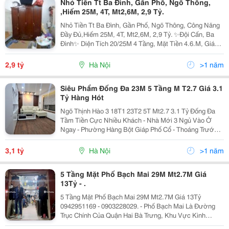
Nhỏ Tiền Tt Ba Đình, Gần Phố, Ngõ Thông,
,Hiếm 25M, 4T, Mt2,6M, 2,9 Tỷ.
Nhỏ Tiền Tt Ba Đình, Gần Phố, Ngõ Thông, Công Năng
Đầy Đủ,Hiếm 25M, 4T, Mt2,6M, 2,9 Tỷ. ✨Đội Cấn, Ba
Đình✨ Diện Tích 20/25M 4 Tầng, Mặt Tiền 4.6.M, Giá
2.9 Tỷ. + Khu Vực Ngay Đầu Phố Đội Cấn Rất Đẹp, Gần
Lăng Bác, Công Viên Bách Thảo, Chợ...
2,9 tỷ
Hà Nội
>1 năm
Siêu Phẩm Đống Đa 23M 5 Tầng M T2.7 Giá 3.1
Tỷ Hàng Hót
Ngõ Thịnh Hào 3 18T1 23T2 5T Mt2.7 3.1 Tỷ Đống Đa
Tầm Tiền Cực Nhiều Khách - Nhà Mới 3 Ngủ Vào Ở
Ngay - Phường Hàng Bột Giáp Phố Cổ - Thoáng Trước
Sau! Thiết Kế Hiện Đại Đủ Công Năng Vào Ở Ngay:
Tầng 1: Phòng Khách, Bếp. Để Xe Trước Nhà Qua Đêm
3,1 tỷ
Hà Nội
>1 năm
Thoải...
5 Tầng Mặt Phố Bạch Mai 29M Mt2.7M Giá
13Tỷ - .
5 Tầng Mặt Phố Bạch Mai 29M Mt2.7M Giá 13Tỷ
0942951169 - 0903228029. - Phố Bạch Mai Là Đường
Trục Chính Của Quận Hai Bà Trưng, Khu Vực Kinh
Doanh Đa Dạng, Sầm Uất Suốt Ngày Đêm. - Nhà Đủ