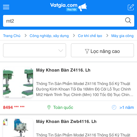
Trang Chủ
Công nghiệp, xây dựng
Cơ khí chế tạo
Máy gia công
Lọc nâng cao
Máy Khoan Bàn Z4116. Lh
Thông Tin Sản Phẩm Model Z4116 Thông Số Kỹ Thuật
Đường Kính Khoan Tối Đa 16Mm Độ Côl Lỗ Trục Chính
Mt2 Hành Trình Trục Chính (Mm) 100 Tốc Độ Trục Chính
400-4100 Vòng/Phút Số Tốc Độ 5 Đường Kính Trụ
(Mm)...
8494 *** ***
Toàn quốc
>1 năm
Máy Khoan Bàn Zwb4116. Lh
Thông Tin Sản Phẩm Model Z4116 Thông Số Kỹ Thuật