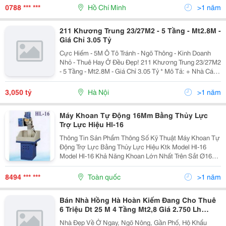
0788 *** ***
Hồ Chí Minh
>1 năm
211 Khương Trung 23/27M2 - 5 Tầng - Mt2.8M -
Giá Chỉ 3.05 Tỷ
Cực Hiếm - 5M Ô Tô Tránh - Ngõ Thông - Kinh Doanh
Nhỏ - Thuê Hay Ở Đều Đẹp! 211 Khương Trung 23/27M2
- 5 Tầng - Mt2.8M - Giá Chỉ 3.05 Tỷ * Mô Tả: + Nhà Cách
Ô Tô Tránh 5M, Ngõ Thông Vòng Quanh, Có Thể Kinh
Doanh Nhỏ Hoặc Cho Thuê Đều Đẹp, Khu...
3,050 tỷ
Hà Nội
>1 năm
Máy Khoan Tự Động 16Mm Bằng Thủy Lực
Trợ Lực Hiệu Hl-16
Thông Tin Sản Phẩm Thông Số Kỹ Thuật Máy Khoan Tự
Động Trợ Lực Bằng Thủy Lực Hiệu Ktk Model Hl-16
Model Hl-16 Khả Năng Khoan Lớn Nhất Trên Sắt Ø16
Mm Côn Trục Chính Mt2 Hành Trình Trục Chính 200 Mm
Hành Trình Đứng Đầu...
8494 *** ***
Toàn quốc
>1 năm
Bán Nhà Hồng Hà Hoàn Kiếm Đang Cho Thuê
6 Triệu Dt 25 M 4 Tầng Mt2,8 Giá 2.750 Lh
Huyền 77
Nhà Đẹp Về Ở Ngay, Ngõ Nông, Gần Phố, Hộ Khẩu