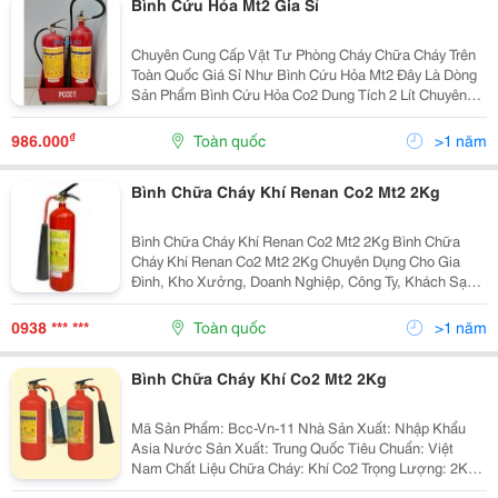
Bình Cứu Hỏa Mt2 Gia Sỉ
Chuyên Cung Cấp Vật Tư Phòng Cháy Chữa Cháy Trên
Toàn Quốc Giá Sỉ Như Bình Cứu Hỏa Mt2 Đây Là Dòng
Sản Phẩm Bình Cứu Hỏa Co2 Dung Tích 2 Lít Chuyên
Để Tại Các Cửa Hàng , Bốt Bán Hàng ,Khu Vực Hoạt
Động Vừa Để Chữa Cháy Khi Có Hỏa Hoạn Xảy Ra ....
₫
986.000
Toàn quốc
>1 năm
Bình Chữa Cháy Khí Renan Co2 Mt2 2Kg
Bình Chữa Cháy Khí Renan Co2 Mt2 2Kg Bình Chữa
Cháy Khí Renan Co2 Mt2 2Kg Chuyên Dụng Cho Gia
Đình, Kho Xưởng, Doanh Nghiệp, Công Ty, Khách Sạn,
Nhà Hàng&Hellip;. Bình Hiện Đang Được Pccc Phát Đạt
Cung Cấp Với Giá Thành Phải Chăng, Sản Phẩm Luôn...
0938 *** ***
Toàn quốc
>1 năm
Bình Chữa Cháy Khí Co2 Mt2 2Kg
Mã Sản Phẩm: Bcc-Vn-11 Nhà Sản Xuất: Nhập Khẩu
Asia Nước Sản Xuất: Trung Quốc Tiêu Chuẩn: Việt
Nam Chất Liệu Chữa Cháy: Khí Co2 Trọng Lượng: 2Kg
Công Dụng: Chữa Cháy Chất Lỏng,Chất Khí, Chất Rắn