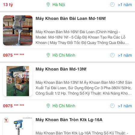
Công Năng, Thiết Kế: + Tầng 1: Kinh Doanh. + Gác
13 tỷ
Hà Nội
>1 năm
Lửng:...
Máy Khoan Bàn Đài Loan Md-16Nf
Máy Khoan Bàn Md-16Nf Đài Loan (Chính Hãng) -
Model: Md-16N/ Nf - 5 Cấp Độ Khoan Tạo Ra Các Lỗ
Khoan ( Máy Thay Đổi Tốc Độ Quay Thông Qua Điều
Chỉnh Cỡ Puly Và Đai) - Đường Kính 16 Mm - Côn Trục
Chính: Mt2/ Jt3 - Hành Trình...
0975 *** ***
Hồ Chí Minh
>1 năm
Máy Khoan Bàn Md-13Nf
Máy Khoan Bàn Md-13Nf M Áy Khoan Bàn Md-13Nf Sản
Xuất Tại Đài Loan, Sử Dụng Động Cơ 3 Pha-380V/50Hz,
Công Suất 1/2 Hp. Thông Số Kỹ Thuật: Khả Năng Khoan
Lớn Nhất Ø16 Mm Côn Trục Chính Mt2/Jt3 Tốc Độ Trục
Chính 700~30
0975 *** ***
Hồ Chí Minh
>1 năm
Máy Khoan Bàn Tròn Ktk Lg-16A
Máy Khoan Bàn Tròn Ktk Lg-16A Thông Số Kỹ Thuật: -