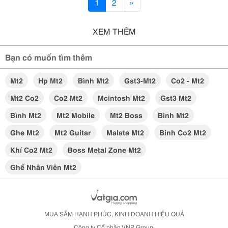
1
2
»
XEM THÊM
Bạn có muốn tìm thêm
Mt2
Hp Mt2
Bình Mt2
Gst3-Mt2
Co2 - Mt2
Mt2 Co2
Co2 Mt2
Mcintosh Mt2
Gst3 Mt2
Bình Mt2
Mt2 Mobile
Mt2 Boss
Binh Mt2
Ghe Mt2
Mt2 Guitar
Malata Mt2
Binh Co2 Mt2
Khí Co2 Mt2
Boss Metal Zone Mt2
Ghế Nhân Viên Mt2
MUA SẮM HẠNH PHÚC, KINH DOANH HIỆU QUẢ
Công ty Cổ phần VNP Group.