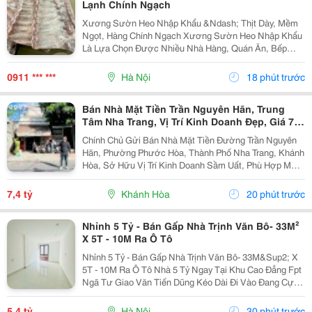
Lạnh Chính Ngạch
Xương Sườn Heo Nhập Khẩu &Ndash; Thịt Dày, Mềm
Ngọt, Hàng Chính Ngạch Xương Sườn Heo Nhập Khẩu
Là Lựa Chọn Được Nhiều Nhà Hàng, Quán Ăn, Bếp
Công Nghiệp Và Gia Đình Ưa Chuộng Nhờ Phần Thịt
Dày, Mềm Ngọt, Xương Nhỏ Và Hương Vị Thơm Ngon
0911 *** ***
Hà Nội
18 phút trước
Tự Nhiên ....
Bán Nhà Mặt Tiền Trần Nguyên Hãn, Trung
Tâm Nha Trang, Vị Trí Kinh Doanh Đẹp, Giá 7,4
Tỷ
Chính Chủ Gửi Bán Nhà Mặt Tiền Đường Trần Nguyên
Hãn, Phường Phước Hòa, Thành Phố Nha Trang, Khánh
Hòa, Sở Hữu Vị Trí Kinh Doanh Sầm Uất, Phù Hợp Mở
Cửa Hàng, Văn Phòng, Showroom Hoặc Đầu Tư Cho
Thuê Lâu Dài. Thông Tin Chi Tiết. - Địa Chỉ: Số...
7,4 tỷ
Khánh Hòa
20 phút trước
Nhỉnh 5 Tỷ - Bán Gấp Nhà Trịnh Văn Bô- 33M²
X 5T - 10M Ra Ô Tô
Nhỉnh 5 Tỷ - Bán Gấp Nhà Trịnh Văn Bô- 33M&Sup2; X
5T - 10M Ra Ô Tô Nhà 5 Tỷ Ngay Tại Khu Cao Đẳng Fpt
Ngã Tư Giao Văn Tiến Dũng Kéo Dài Đi Vào Đang Cực
Kỳ Đẹp. Căn Này Lại Có 5 Tầng, Gần Ô Tô, Gần Phố Và
Có Thể Vào Ở Ngay. 10M Ra Ô Tô,...
5,4 tỷ
Hà Nội
30 phút trước