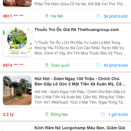
Phần Thịt Nằm Giữa Cổ Và Vai, Nổi Bật Với Thớ Thịt
Săn Chắc, Tỷ Lệ Nạc Cao Và Các Vân Mỡ Mảnh Phân
Bố Tự Nhiên . Sự Kết Hợp Hài Hòa Giữa Nạc Và Mỡ...
0911 *** ***
Hà Nội
34 phút trước
Thuốc Trừ Ốc Giá Rẻ Thethuangroup.com
"( Thuốc Trừ Ốc ) Chi Phí Đầu Tư Luôn Là Một Trong
Những Yếu Tố Được Bà Con Cân Nhắc Trước Mỗi Vụ
Mùa. Chính Vì Vậy, Khi Tìm Mua Thuốc Bảo Vệ Thực
Vật, Nhiều Người Thường Ưu Tiên Những Sản Phẩm
Có Mức Giá Hợp Lý Để Tiết Kiệm Ngân Sách. Tuy
0974 *** ***
Toàn quốc
42 phút trước
Nhiên, Giá...
Hót Hót - Giảm Ngay 100 Triệu - Chính Chủ
Bán Gấp Lô Góc 2 Mặt Tiền Xã Xuân Mỹ, Cẩm
Mỹ, Đồng Nai
Hót Hót - Giảm Ngay 100 Triệu - Chính Chủ Bán Gấp Lô
Góc 2 Mặt Tiền Xã Xuân Mỹ, Cẩm Mỹ, Đồng Nai *Diện
Tích: 641,4M&Sup2; *Góc 2 Mặt Tiền, Ngay Trung Tâm,
Thuận Tiện Kinh Doanh Đa Ngành Nghề. Cách Quốc Lộ
764 Chỉ Khoảng 400M. *Pháp Lý Sổ Hồng...
3,2 tỷ
Đồng Nai
1 giờ trước
Kính Râm Nữ Longchamp Màu Đen, Giảm Giá