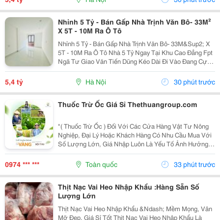
Nhỉnh 5 Tỷ - Bán Gấp Nhà Trịnh Văn Bô- 33M²
X 5T - 10M Ra Ô Tô
Nhỉnh 5 Tỷ - Bán Gấp Nhà Trịnh Văn Bô- 33M&Sup2; X
5T - 10M Ra Ô Tô Nhà 5 Tỷ Ngay Tại Khu Cao Đẳng Fpt
Ngã Tư Giao Văn Tiến Dũng Kéo Dài Đi Vào Đang Cực
Kỳ Đẹp. Căn Này Lại Có 5 Tầng, Gần Ô Tô, Gần Phố Và
Có Thể Vào Ở Ngay. 10M Ra Ô Tô,...
5,4 tỷ
Hà Nội
30 phút trước
Thuốc Trừ Ốc Giá Sỉ Thethuangroup.com
"( Thuốc Trừ Ốc ) Đối Với Các Cửa Hàng Vật Tư Nông
Nghiệp, Đại Lý Hoặc Khách Hàng Có Nhu Cầu Mua Với
Số Lượng Lớn, Giá Nhập Luôn Là Yếu Tố Ảnh Hưởng
Trực Tiếp Đến Hiệu Quả Kinh Doanh. Tuy Nhiên, Một
Nguồn Hàng Tốt Không Chỉ Dừng Lại Ở Mức Giá
0974 *** ***
Toàn quốc
33 phút trước
Cạnh...
Thịt Nạc Vai Heo Nhập Khẩu :Hàng Sẵn Số
Lượng Lớn
Thịt Nạc Vai Heo Nhập Khẩu &Ndash; Mềm Mọng, Vân
Mỡ Đẹp, Giá Sỉ Tốt Thịt Nạc Vai Heo Nhập Khẩu Là