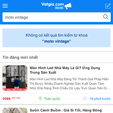
Không có kết quả tìm kiếm từ khoá
"moto vintage"
Tin đăng mới nhất
Màn Hình Led Nhà Máy Là Gì? Ứng Dụng
Trong Sản Xuất
Màn Hình Led Nhà Máy Đang Trở Thành Giải Pháp Hiển
Thị Được Nhiều Doanh Nghiệp Sản Xuất Quan Tâm
Nhờ Khả Năng Trình Chiếu Dữ Liệu Trực Quan Trên Diện
Tích Lớn. Không Chỉ Phục Vụ Nhu Cầu Trình Chiếu Hình
Ảnh, Màn Hình Led Còn Có Thể Hỗ Trợ Theo Dõi Và...
0986 *** ***
Toàn quốc
16 phút trước
Sườn Cánh Buồm : Giá Sỉ Tốt, Hàng Đông