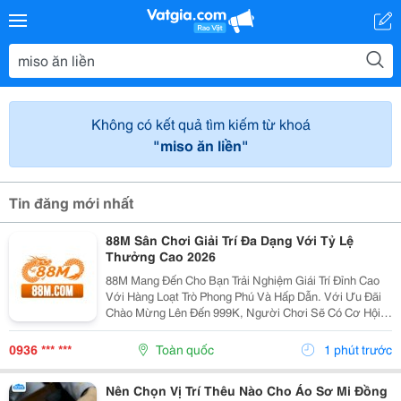
Không có kết quả tìm kiếm từ khoá
"miso ăn liền"
Tin đăng mới nhất
88M Sân Chơi Giải Trí Đa Dạng Với Tỷ Lệ
Thưởng Cao 2026
88M Mang Đến Cho Bạn Trải Nghiệm Giái Trí Đỉnh Cao
Với Hàng Loạt Trò Phong Phú Và Hấp Dẫn. Với Ưu Đãi
Chào Mừng Lên Đến 999K, Người Chơi Sẽ Có Cơ Hội
Tận Hưởng Những Phút Giây Thăng Hoa Trong Không
Gian Giải Trí Trực Tuyến. Hãy Tham Gia Ngay Để
0936 *** ***
Toàn quốc
1 phút trước
Không...
Nên Chọn Vị Trí Thêu Nào Cho Áo Sơ Mi Đồng