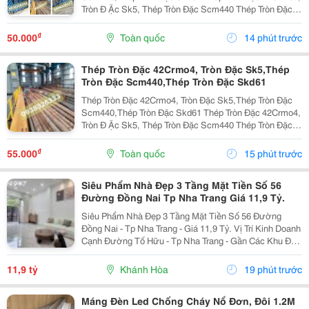
Tròn Đ Ặc Sk5, Thép Tròn Đặc Scm440 Thép Tròn Đặc
42Crmo4, Tròn Đặc Sk5, Thép Tròn Đặc Scm440 1.
Thép Tròn Đặc 42Crmo4 Là Gì? Thép Tròn Đặc...
₫
50.000
Toàn quốc
14 phút trước
Thép Tròn Đặc 42Crmo4, Tròn Đặc Sk5,Thép
Tròn Đặc Scm440,Thép Tròn Đặc Skd61
Thép Tròn Đặc 42Crmo4, Tròn Đặc Sk5,Thép Tròn Đặc
Scm440,Thép Tròn Đặc Skd61 Thép Tròn Đặc 42Crmo4,
Tròn Đ Ặc Sk5, Thép Tròn Đặc Scm440 Thép Tròn Đặc
42Crmo4, Tròn Đặc Sk5, Thép Tròn Đặc Scm440 1.
Thép Tròn Đặc 42Crmo4 Là Gì? Thép Tròn Đặc...
₫
55.000
Toàn quốc
15 phút trước
Siêu Phẩm Nhà Đẹp 3 Tầng Mặt Tiền Số 56
Đường Đồng Nai Tp Nha Trang Giá 11,9 Tỷ.
Siêu Phẩm Nhà Đẹp 3 Tầng Mặt Tiền Số 56 Đường
Đồng Nai - Tp Nha Trang - Giá 11,9 Tỷ. Vị Trí Kinh Doanh
Cạnh Đường Tố Hữu - Tp Nha Trang - Gần Các Khu Đô
Thị. Nhà Mới Đẹp 3 Tầng Mặt Tiền + 1 Mặt Hẻm - Kiến
Trúc Hiện Đại - Đầy Đủ Tiện Nghi. - Nhà Có...
11,9 tỷ
Khánh Hòa
19 phút trước
Máng Đèn Led Chống Cháy Nổ Đơn, Đôi 1.2M