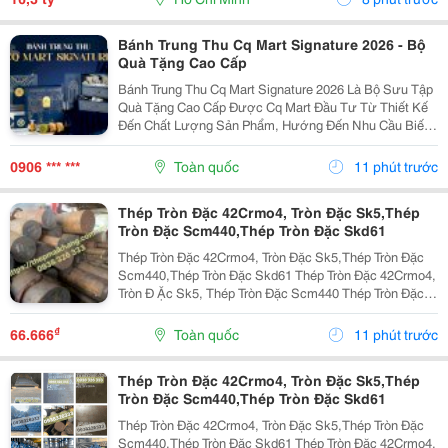
Bánh Trung Thu Cq Mart Signature 2026 - Bộ
Quà Tặng Cao Cấp
Bánh Trung Thu Cq Mart Signature 2026 Là Bộ Sưu Tập
Quà Tặng Cao Cấp Được Cq Mart Đầu Tư Từ Thiết Kế
Đến Chất Lượng Sản Phẩm, Hướng Đến Nhu Cầu Biếu
Tặng Đối Tác, Khách Hàng Và Nhân Viên Trong Dịp
Trung Thu. Không Chỉ Sở Hữu Những Mẫu Hộp Sang
0906 *** ***
Toàn quốc
11 phút trước
Trọng,...
Thép Tròn Đặc 42Crmo4, Tròn Đặc Sk5,Thép
Tròn Đặc Scm440,Thép Tròn Đặc Skd61
Thép Tròn Đặc 42Crmo4, Tròn Đặc Sk5,Thép Tròn Đặc
Scm440,Thép Tròn Đặc Skd61 Thép Tròn Đặc 42Crmo4,
Tròn Đ Ặc Sk5, Thép Tròn Đặc Scm440 Thép Tròn Đặc
42Crmo4, Tròn Đặc Sk5, Thép Tròn Đặc Scm440 1.
Thép Tròn Đặc 42Crmo4 Là Gì? Thép Tròn Đặc...
₫
66.666
Toàn quốc
11 phút trước
Thép Tròn Đặc 42Crmo4, Tròn Đặc Sk5,Thép
Tròn Đặc Scm440,Thép Tròn Đặc Skd61
Thép Tròn Đặc 42Crmo4, Tròn Đặc Sk5,Thép Tròn Đặc
Scm440,Thép Tròn Đặc Skd61 Thép Tròn Đặc 42Crmo4,