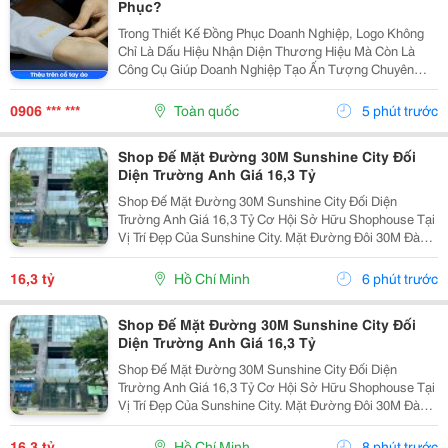
Phục?
Trong Thiết Kế Đồng Phục Doanh Nghiệp, Logo Không
Chỉ Là Dấu Hiệu Nhận Diện Thương Hiệu Mà Còn Là
Công Cụ Giúp Doanh Nghiệp Tạo Ấn Tượng Chuyên
Nghiệp Trong Mắt Khách Hàng Và Đối Tác. Tuy Nhiên,
Để Logo Phát Huy Hiệu Quả Tối Đa, Việc Lựa Chọn Vị
0906 *** ***
Toàn quốc
5 phút trước
Trí...
Shop Đế Mặt Đường 30M Sunshine City Đối
Diện Trường Anh Giá 16,3 Tỷ
Shop Đế Mặt Đường 30M Sunshine City Đối Diện
Trường Anh Giá 16,3 Tỷ Cơ Hội Sở Hữu Shophouse Tại
Vị Trí Đẹp Của Sunshine City. Mặt Đường Đôi 30M Đàm
Đức Khánh. Đối Diện Cụm Trường Quốc Tế. Diện Tích
96M&Sup2;, Mặt Tiền Thoáng, Dễ Nhận Diện. Phù...
16,3 tỷ
Hồ Chí Minh
6 phút trước
Shop Đế Mặt Đường 30M Sunshine City Đối
Diện Trường Anh Giá 16,3 Tỷ
Shop Đế Mặt Đường 30M Sunshine City Đối Diện
Trường Anh Giá 16,3 Tỷ Cơ Hội Sở Hữu Shophouse Tại
Vị Trí Đẹp Của Sunshine City. Mặt Đường Đôi 30M Đàm
Đức Khánh. Đối Diện Cụm Trường Quốc Tế. Diện Tích
96M&Sup2;, Mặt Tiền Thoáng, Dễ Nhận Diện. Phù...
16,3 tỷ
Hồ Chí Minh
8 phút trước