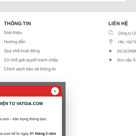
THÔNG TIN
LIÊN HỆ
Giới thiệu
Công ty C
Hướng dẫn
HN: 102 T
➤
Quy chế hoạt động
Số GCNĐKD
➤
Cơ chế giải quyết tranh chấp
Nơi cấp: S
Chính sách bảo vệ thông tin
IỆN TỬ VATGIA.COM
.com – trân trọng thông báo:
gia.com kể từ ngày
31 tháng 3 năm