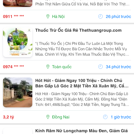
Phần Thịt Nằm Giữa Cổ Và Vai, Nổi Bật Với Thớ Thịt
Săn Chắc, Tỷ Lệ Nạc Cao Và Các Vân Mỡ Mảnh Phân
Bố Tự Nhiên . Sự Kết Hợp Hài Hòa Giữa Nạc Và Mỡ...
0911 *** ***
Hà Nội
26 phút trước
Thuốc Trừ Ốc Giá Rẻ Thethuangroup.com
"( Thuốc Trừ Ốc ) Chi Phí Đầu Tư Luôn Là Một Trong
Những Yếu Tố Được Bà Con Cân Nhắc Trước Mỗi Vụ
Mùa. Chính Vì Vậy, Khi Tìm Mua Thuốc Bảo Vệ Thực
Vật, Nhiều Người Thường Ưu Tiên Những Sản Phẩm
Có Mức Giá Hợp Lý Để Tiết Kiệm Ngân Sách. Tuy
0974 *** ***
Toàn quốc
34 phút trước
Nhiên, Giá...
Hót Hót - Giảm Ngay 100 Triệu - Chính Chủ
Bán Gấp Lô Góc 2 Mặt Tiền Xã Xuân Mỹ, Cẩm
Mỹ, Đồng Nai
Hót Hót - Giảm Ngay 100 Triệu - Chính Chủ Bán Gấp Lô
Góc 2 Mặt Tiền Xã Xuân Mỹ, Cẩm Mỹ, Đồng Nai *Diện
Tích: 641,4M&Sup2; *Góc 2 Mặt Tiền, Ngay Trung Tâm,
Thuận Tiện Kinh Doanh Đa Ngành Nghề. Cách Quốc Lộ
764 Chỉ Khoảng 400M. *Pháp Lý Sổ Hồng...
3,2 tỷ
Đồng Nai
1 giờ trước
Kính Râm Nữ Longchamp Màu Đen, Giảm Giá