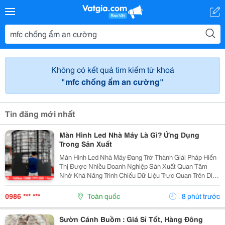
Không có kết quả tìm kiếm từ khoá
"mfc chống ẩm an cường"
Tin đăng mới nhất
Màn Hình Led Nhà Máy Là Gì? Ứng Dụng
Trong Sản Xuất
Màn Hình Led Nhà Máy Đang Trở Thành Giải Pháp Hiển
Thị Được Nhiều Doanh Nghiệp Sản Xuất Quan Tâm
Nhờ Khả Năng Trình Chiếu Dữ Liệu Trực Quan Trên Diện
Tích Lớn. Không Chỉ Phục Vụ Nhu Cầu Trình Chiếu Hình
Ảnh, Màn Hình Led Còn Có Thể Hỗ Trợ Theo Dõi Và...
0986 *** ***
Toàn quốc
8 phút trước
Sườn Cánh Buồm : Giá Sỉ Tốt, Hàng Đông