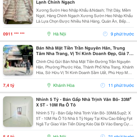
Lạnh Chính Ngạch
Xương Sườn Heo Nhập Khẩu &Ndash; Thịt Dày, Mềm
Ngọt, Hàng Chính Ngạch Xương Sườn Heo Nhập Khẩu
Là Lựa Chọn Được Nhiều Nhà Hàng, Quán Ăn, Bếp
Công Nghiệp Và Gia Đình Ưa Chuộng Nhờ Phần Thịt
Dày, Mềm Ngọt, Xương Nhỏ Và Hương Vị Thơm Ngon
0911 *** ***
Hà Nội
9 phút trước
Tự Nhiên ....
Bán Nhà Mặt Tiền Trần Nguyên Hãn, Trung
Tâm Nha Trang, Vị Trí Kinh Doanh Đẹp, Giá 7,4
Tỷ
Chính Chủ Gửi Bán Nhà Mặt Tiền Đường Trần Nguyên
Hãn, Phường Phước Hòa, Thành Phố Nha Trang, Khánh
Hòa, Sở Hữu Vị Trí Kinh Doanh Sầm Uất, Phù Hợp Mở
Cửa Hàng, Văn Phòng, Showroom Hoặc Đầu Tư Cho
Thuê Lâu Dài. Thông Tin Chi Tiết. - Địa Chỉ: Số...
7,4 tỷ
Khánh Hòa
11 phút trước
Nhỉnh 5 Tỷ - Bán Gấp Nhà Trịnh Văn Bô- 33M²
X 5T - 10M Ra Ô Tô
Nhỉnh 5 Tỷ - Bán Gấp Nhà Trịnh Văn Bô- 33M&Sup2; X
5T - 10M Ra Ô Tô Nhà 5 Tỷ Ngay Tại Khu Cao Đẳng Fpt
Ngã Tư Giao Văn Tiến Dũng Kéo Dài Đi Vào Đang Cực
Kỳ Đẹp. Căn Này Lại Có 5 Tầng, Gần Ô Tô, Gần Phố Và
Có Thể Vào Ở Ngay. 10M Ra Ô Tô,...
5,4 tỷ
Hà Nội
21 phút trước