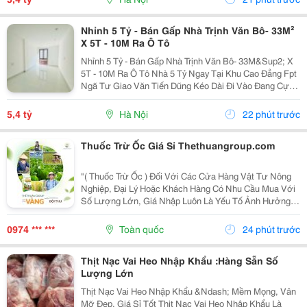
Nhỉnh 5 Tỷ - Bán Gấp Nhà Trịnh Văn Bô- 33M²
X 5T - 10M Ra Ô Tô
Nhỉnh 5 Tỷ - Bán Gấp Nhà Trịnh Văn Bô- 33M&Sup2; X
5T - 10M Ra Ô Tô Nhà 5 Tỷ Ngay Tại Khu Cao Đẳng Fpt
Ngã Tư Giao Văn Tiến Dũng Kéo Dài Đi Vào Đang Cực
Kỳ Đẹp. Căn Này Lại Có 5 Tầng, Gần Ô Tô, Gần Phố Và
Có Thể Vào Ở Ngay. 10M Ra Ô Tô,...
5,4 tỷ
Hà Nội
22 phút trước
Thuốc Trừ Ốc Giá Sỉ Thethuangroup.com
"( Thuốc Trừ Ốc ) Đối Với Các Cửa Hàng Vật Tư Nông
Nghiệp, Đại Lý Hoặc Khách Hàng Có Nhu Cầu Mua Với
Số Lượng Lớn, Giá Nhập Luôn Là Yếu Tố Ảnh Hưởng
Trực Tiếp Đến Hiệu Quả Kinh Doanh. Tuy Nhiên, Một
Nguồn Hàng Tốt Không Chỉ Dừng Lại Ở Mức Giá
0974 *** ***
Toàn quốc
24 phút trước
Cạnh...
Thịt Nạc Vai Heo Nhập Khẩu :Hàng Sẵn Số
Lượng Lớn
Thịt Nạc Vai Heo Nhập Khẩu &Ndash; Mềm Mọng, Vân
Mỡ Đẹp, Giá Sỉ Tốt Thịt Nạc Vai Heo Nhập Khẩu Là