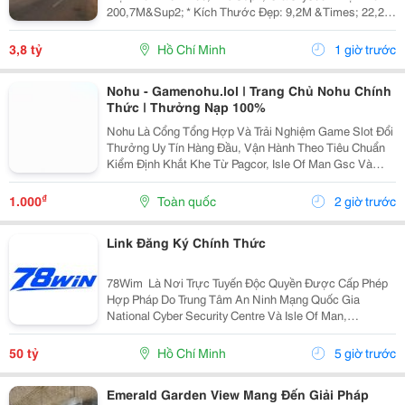
200,7M&Sup2; * Kích Thước Đẹp: 9,2M &Times; 22,2M
* Nhà Cấp 4 Gồm 3 Phòng Ngủ, 1 Wc * Hẻm Xe Hơi
Rộng, Ô Tô Vào Tận Nhà * Hướng Đông Nam, Đất...
3,8 tỷ
Hồ Chí Minh
1 giờ trước
Nohu - Gamenohu.lol | Trang Chủ Nohu Chính
Thức | Thưởng Nạp 100%
Nohu Là Cổng Tổng Hợp Và Trải Nghiệm Game Slot Đổi
Thưởng Uy Tín Hàng Đầu, Vận Hành Theo Tiêu Chuẩn
Kiểm Định Khắt Khe Từ Pagcor, Isle Of Man Gsc Và
Curacao Egaming. Tích Hợp Chứng Nhận Bảo Mật
Geotrust Giao Thức Ssl 256-Bit, Trang Web
₫
1.000
Toàn quốc
2 giờ trước
Gamenohu.lol...
Link Đăng Ký Chính Thức
78Wim ⁠ Là Nơi Trực Tuyến Độc Quyền Được Cấp Phép
Hợp Pháp Do Trung Tâm An Ninh Mạng Quốc Gia
National Cyber Security Centre Và Isle Of Man,
Cagayan,Và Pagcor Cấp Phép. Những Giấy Phép Khẳng
Định Sân Chơi Này An Toàn Và Minh Bạch Thu Hút Hơn
50 tỷ
Hồ Chí Minh
5 giờ trước
10 Triệu...
Emerald Garden View Mang Đến Giải Pháp