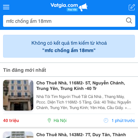
Không có kết quả tìm kiếm từ khoá
"mfc chống ẩm 18mm"
Tin đăng mới nhất
Cho Thuê Nhà, 116M2- 5T, Nguyễn Chánh,
Trung Yên, Trung Kính -40 Tr
Nhà Tôi Tìm Người Thuê Tất Cả Nhà , Thang Máy,
Pccc. Diện Tích 116M2- 5 Tầng, Giá: 40 Triệu; Nguyễn
Chánh, Trung Yên, Trung Kính; Yên Hòa, Cầu Giấy. +
Liên Hệ Trực Tiếp Chủ Nhà: 0945471581 + Vỉa Hè Lớn,
Mặt Tiền Rộng,Thoáng. + Vị Trí Gần Ngay Ngã...
40 triệu
Hà Nội
1 phút trước
Cho Thuê Nhà, 143M2- 7T, Duy Tân, Thành