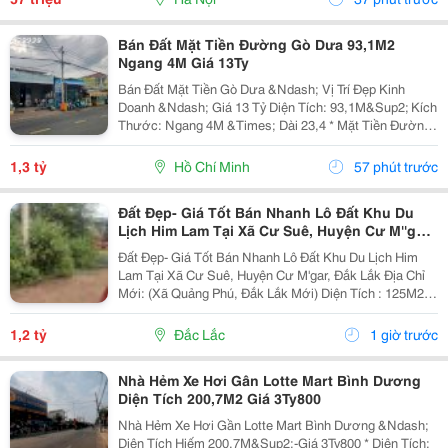
Bán Đất Mặt Tiền Đường Gò Dưa 93,1M2
Ngang 4M Giá 13Ty
Bán Đất Mặt Tiền Gò Dưa &Ndash; Vị Trí Đẹp Kinh
Doanh &Ndash; Giá 13 Tỷ Diện Tích: 93,1M&Sup2; Kích
Thước: Ngang 4M &Times; Dài 23,4 * Mặt Tiền Đường
Lớn, Xe Cộ Qua Lại Đông Đúc. * Thích Hợp Xây Nhà
Phố, Văn Phòng, Cửa Hàng, Showroom Hoặc Đầu...
1,3 tỷ
Hồ Chí Minh
57 phút trước
Đất Đẹp- Giá Tốt Bán Nhanh Lô Đất Khu Du
Lịch Him Lam Tại Xã Cư Suê, Huyện Cư M''gar,
Đắk Lắk
Đất Đẹp- Giá Tốt Bán Nhanh Lô Đất Khu Du Lịch Him
Lam Tại Xã Cư Suê, Huyện Cư M'gar, Đắk Lắk Địa Chỉ
Mới: (Xã Quảng Phú, Đắk Lắk Mới) Diện Tích : 125M2,
75M2 Thổ Cư. Nở Hậu Giá Bán: 1,2 Tỷ(Có Thương
Lượng) - Vị Trí Đẹp Giao Thông Thuận Lợi, Đất...
1,2 tỷ
Đắc Lắc
1 giờ trước
Nhà Hẻm Xe Hơi Gân Lotte Mart Bình Dương
Diện Tích 200,7M2 Giá 3Ty800
Nhà Hẻm Xe Hơi Gần Lotte Mart Bình Dương &Ndash;
Diện Tích Hiếm 200,7M&Sup2;-Giá 3Ty800 * Diện Tích: