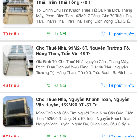
Thái, Trần Thái Tông -70 Tr
Tôi Chính Chủ Tìm Khách Thuê Tất Cả Nhà Mới, Thang
Máy, Pccc. Diện Tích 143M2- 7 Tầng, Giá: 70 Triệu; Duy
Tân, Thành Thái, Trần Thái Tông; Dịch Vọng, Cầu Giấy.
+ Liên Hệ Trực Tiếp Chủ Nhà: 0988289962 + Vỉa Hè
Lớn, Mặt Tiền Rộng,Thoáng. + Vị Trí Gần...
70 triệu
Hà Nội
11 phút trước
Cho Thuê Nhà, 99M2- 6T, Nguyễn Trường Tộ,
Hàng Than, Trấn Vũ -46 Tr
Gia Đình Tôi Cho Thuê Nhà Nguyên Căn , Thang Máy,
Pccc. Diện Tích 99M2- 6 Tầng, Giá: 46 Triệu; Nguyễn
Trường Tộ, Hàng Than, Trấn Vũ; Trúc Bạch, Ba Đình. +
Liên Hệ Trực Tiếp Chủ Nhà: 0942854881 + Vỉa Hè Lớn,
Mặt Tiền Rộng,Thoáng. + Vị Trí Gần Ngay...
46 triệu
Hà Nội
19 phút trước
Cho Thuê Nhà, Nguyễn Khánh Toàn, Nguyễn
Văn Huyên, 152M2X 3T -57 Tr
Mình Chủ Nhà Cần Tìm Người Thuê Nhà Căn Góc. Diện
Tích 152M2- 3 Tầng, Giá: 57 Triệu; Nguyễn Khánh Toàn,
Nguyễn Văn Huyên; Nghĩa Đô, Quan Hoa, Cầu Giấy. +
Liên Hệ Trực Tiếp Chủ Nhà: 0946507497 + Vỉa Hè Lớn,
Mặt Tiền Rộng,Thoáng. + Vị Trí Gần Ngay Ngã...
57 triệu
Hà Nội
37 phút trước