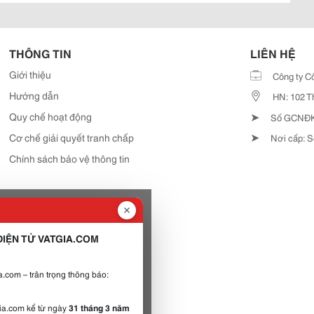
THÔNG TIN
LIÊN HỆ
Giới thiệu
Công ty C
Hướng dẫn
HN: 102 T
➤
Quy chế hoạt động
Số GCNĐKD
➤
Cơ chế giải quyết tranh chấp
Nơi cấp: S
Chính sách bảo vệ thông tin
IỆN TỬ VATGIA.COM
.com – trân trọng thông báo:
gia.com kể từ ngày
31 tháng 3 năm