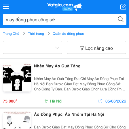
Trang Chủ
Thời trang
Quần áo đồng phục
Lọc nâng cao
Nhận May Áo Quà Tặng
Nhận May Áo Quà Tặng Địa Chỉ May Áo Đồng Phục Tại
Hà Nội Bạn Được Giao Đặt May Đồng Phục Công Sở
Cho Công Ty Bạn. Bạn Được Giao Chọn Lựa Đồng Phục
Cho Lớp, Nhóm, Clb Của Bạn. Khó Khăn Trong Chọn
Lựa?!? &Ndash; Và Đây Chính Là Giải Pháp Của B
₫
75.000
Hà Nội
05/06/2026
Áo Đồng Phục, Áo Nhóm Tại Hà Nội
Bạn Được Giao Đặt May Đồng Phục Công Sở Cho Công