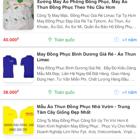
Xưởng May Áo Phông Đồng Phục, May Áo
Thun Đồng Phục Theo Yêu Cầu Hcm
Công Ty May Mặc, Đồng Phục Giá Rẻ Limac Tại Tp Hcm
May Đồng Phục Đẹp Giá Rẻ Tại Tphcm, Áo Thun, Áo
Khoác, Áo Gió, Áo Sơ Mi, Quần Áo Bảo Hộ Đồng Phục
Giá Rẻ Hcm May Đồng Phục Công Sở, Đồng Phục Công
Sở Đẹp, May Đồng Phục Công Ty, Đồng Phục Đẹp,
₫
40.000
Toàn quốc
>1 năm
Xưởng
May Đồng Phục Bình Dương Giá Rẻ - Áo Thun
Limac
May Đồng Phục Bình Dương Giá Rẻ , Đầy Đủ Kiểu Dáng
Mẫu Mã Đẹp, Liên Hệ Ngay Để Đặt Hàng. Giao Hàng
Đúng Hẹn. Tư Vấn Miễn Phí. Chất Lượng Hàng Đầu. Giá
Cả Cạnh Tranh. Dịch Vụ: May Đồng Phục Công Nhân,
May Đồng Phục Công Sở, May Đồng Phục Học Sinh.
₫
38.000
Toàn quốc
>1 năm
Mẫu Áo Thun Đồng Phục Nhà Vườn - Trung
Tâm Cây Giống Đẹp Nhất
Công Ty May Đồng Phục Công Sở Uy Tín Với Hơn 6
Năm Kinh Nghiệm May Đồng Phục . Phục Vụ Cho Nhiều
Doanh Nghiệp Lớn Như Fpt, Acb, Vietcombank, Vnpt,
Con Cưng, Ila. Uy Tín Giá Rẻ. Sử Dụng Vải Chất Lượng.