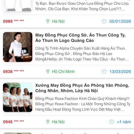
Ty Bạn. Bạn Được Giao Chọn Lựa Đồng Phục Cho Lớp,
Nhóm, Clb Của Bạn. Khó Khăn Trong Chọn Lựa?!?
&Ndash; Và Đây Chính Là Giải Pháp Của Bạn: Công Ty
Tnhh Kiên Cường Chuyên Thiết Kế, Cung Cấp Đồng
0989 *** ***
Hà Nội
05/01/2026
Phục, T
May Đồng Phục Công Sở, Áo Thun Công Ty,
Áo Thun In Logo Quảng Cáo
Công Ty Tnhh Alpha Chuyên Sản Xuất Hàng Áo Thun,
Đồng Phục Công Sở , Đồng Phục Bảo Hộ Lao
Động&Hellip; (In Thêu Logo Theo Yêu Cầu) - Áo Thun
Đồng Phục Công Ty, Xí Nghiệp, Nhà Hàng, Khách Sạn -
Áo Thun Quà Tặng, Sự Kiện, Hội Nghị, Khuyến Mãi, Qu
0938 *** ***
Hồ Chí Minh
13/03/2026
Xưởng May Đồng Phục Áo Phông Văn Phòng,
Công Nhân, Nhóm, Lớp Hà Nội
Đồng Phục Rose Fashion Kính Chào Quý Khách Hàng!!!
Đồng Phục Rose Fashion : Là Một Trong Những Công Ty
Hàng Đầu Hoạt Động Trong Lĩnh Vực Dệt May Việt
Nam,Với Các Sản Phẩm May Đồng Phục Công Sở, Văn
Phòng Cho Các Doanh Nghiệp Lớn Nhỏ , Các Công Ty,
0946 *** ***
Hà Nội
>1 năm