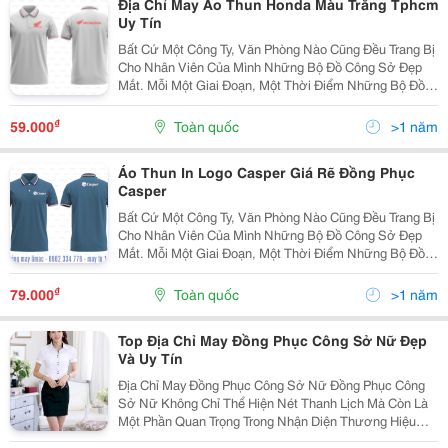
Địa Chỉ May Áo Thun Honda Màu Trắng Tphcm
Uy Tín
Bất Cứ Một Công Ty, Văn Phòng Nào Cũng Đều Trang Bị
Cho Nhân Viên Của Mình Những Bộ Đồ Công Sở Đẹp
Mắt. Mỗi Một Giai Đoạn, Một Thời Điểm Những Bộ Đồ
Ấy Lại Có Những Thiết Kế Khác Nhau Theo Xu Hướng
Khác Nhau. Tham Khảo Gợi Ý May Đồng Phục Công
₫
59.000
Toàn quốc
>1 năm
Sở...
Áo Thun In Logo Casper Giá Rẽ Đồng Phục
Casper
Bất Cứ Một Công Ty, Văn Phòng Nào Cũng Đều Trang Bị
Cho Nhân Viên Của Mình Những Bộ Đồ Công Sở Đẹp
Mắt. Mỗi Một Giai Đoạn, Một Thời Điểm Những Bộ Đồ
Ấy Lại Có Những Thiết Kế Khác Nhau Theo Xu Hướng
Khác Nhau. Tham Khảo Gợi Ý May Đồng Phục Công
₫
79.000
Toàn quốc
>1 năm
Sở...
Top Địa Chỉ May Đồng Phục Công Sở Nữ Đẹp
Và Uy Tín
Địa Chỉ May Đồng Phục Công Sở Nữ Đồng Phục Công
Sở Nữ Không Chỉ Thể Hiện Nét Thanh Lịch Mà Còn Là
Một Phần Quan Trọng Trong Nhận Diện Thương Hiệu
Doanh Nghiệp. Tuy Nhiên, Để Tìm Được Địa Chỉ May