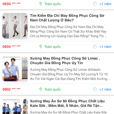
Đồng Phục Công Sở Nữ Chuyên Nghiệp, Đảm Bảo Chất
0934 *** ***
Toàn quốc
>1 năm
Liệu...
Tìm Kiếm Địa Chỉ May Đồng Phục Công Sở
Nam Chất Lượng Ở Đâu?
Địa Chỉ May Đồng Phục Công Sở Nam Địa Chỉ May
Đồng Phục Công Sở Nam Có Thật Sự Khác Biệt Hay
Chỉ Là Những Lời Quảng Cáo Sáo Rỗng? Trong Thị
Trường Đang Dần Bão Hòa Bởi Các Xưởng May Số
Lượng Lớn, Một Số Đơn Vị Vẫn Chọn Lối Đi Riêng: Tối
0934 *** ***
Toàn quốc
>1 năm
Ưu Từng...
Xưởng May Đồng Phục Công Sở Limac ,
Chuyên Gia Đồng Phục Uy Tín
Xưởng May Đồng Phục Công Sở Limac &Ndash;
Chuyên Gia Đồng Phục Uy Tín May Số Lượng Ít Từ 10
Áo Tới Vài Ngàn Cái Bạn Đang Tìm Kiếm Một Xưởng
May Đồng Phục Công Sở Giá Rẻ, Chất Lượng Cao?
Xưởng May Limac Chính Là Sự Lựa Chọn Lý Tưởng
0902 *** ***
Toàn quốc
>1 năm
Cho Bạn! ...
Xưởng May Áo Sơ Mi Đồng Phục Chất Liệu
Kate Silk , Mềm Mát, Ít Nhăn, Giá Rẻ Tận
Xưởng
Xưởng May Áo Sơ Mi Đồng Phục Chất Liệu Kate Silk