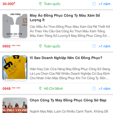
Tận Tâm Cho Từng Sản Phẩm. Cam Kết Không Trễ
₫
30.000
Toàn quốc
>1 năm
Hẹn....
May Áo Đồng Phục Công Ty Màu Xám Số
Lượng Ít
Các Mẫu Áo Thun Đồng Phục Màu Xám Giá Rẽ Thiết Kế
Áo Theo Yêu Cầu Gia Công Áo Thun Màu Xám Trắng
Màu Xám Trắng Số Lượng Ít May Đồng Phục Công Sở
Số Lượng Ít May Áo Đồng Phục Công Ty Số Lượng Ít In
Logo Lên...
0902 *** ***
Toàn quốc
>1 năm
Vì Sao Doanh Nghiệp Nên Có Đồng Phục?
Hiện Nay Các Cửa Hàng May Đồng Phục Công Sở Đang
Là Lựa Chọn Của Rất Nhiều Doanh Nghiệp Có Quy Định
Cho Nhân Viên Mặc Đồng Phục Khi Tới Công Ty. Đồng
Phục Công Sở Mang Lợi Ích Cho Công Ty Mỗi Doanh
Nghiệp Chọn Đồng Phục Cho Nhân Viên Chắc Chắn
0948 *** ***
Hồ Chí Minh
>1 năm
Có...
Chọn Công Ty May Đồng Phục Công Sở Đẹp
Ngành May Mặc Luôn Có Nhiều Cạnh Tranh, Không Dễ