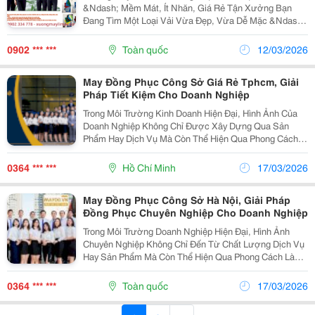
&Ndash; Mềm Mát, Ít Nhăn, Giá Rẻ Tận Xưởng Bạn
Đang Tìm Một Loại Vải Vừa Đẹp, Vừa Dễ Mặc &Ndash;
Dễ Ủi Để May Đồng Phục Công Sở, Học Sinh Hay Áo Đi
Lễ Chùa? Limac Xin Giới Thiệu Vải Kate Silk &Ndash;...
0902 *** ***
Toàn quốc
12/03/2026
May Đồng Phục Công Sở Giá Rẻ Tphcm, Giải
Pháp Tiết Kiệm Cho Doanh Nghiệp
Trong Môi Trường Kinh Doanh Hiện Đại, Hình Ảnh Của
Doanh Nghiệp Không Chỉ Được Xây Dựng Qua Sản
Phẩm Hay Dịch Vụ Mà Còn Thể Hiện Qua Phong Cách
Làm Việc Và Trang Phục Của Đội Ngũ Nhân Viên. Vì
Vậy, Đồng Phục Công Sở Ngày Càng Được Nhiều
0364 *** ***
Hồ Chí Minh
17/03/2026
Doanh Nghiệp...
May Đồng Phục Công Sở Hà Nội, Giải Pháp
Đồng Phục Chuyên Nghiệp Cho Doanh Nghiệp
Trong Môi Trường Doanh Nghiệp Hiện Đại, Hình Ảnh
Chuyên Nghiệp Không Chỉ Đến Từ Chất Lượng Dịch Vụ
Hay Sản Phẩm Mà Còn Thể Hiện Qua Phong Cách Làm
Việc Và Trang Phục Của Nhân Viên. Vì Vậy, Đồng Phục
Công Sở Ngày Càng Trở Thành Yếu Tố Quan Trọng
0364 *** ***
Toàn quốc
17/03/2026
Giúp...