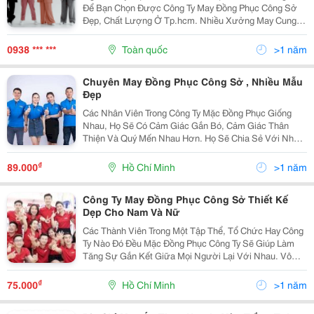
Để Bạn Chọn Được Công Ty May Đồng Phục Công Sở
Đẹp, Chất Lượng Ở Tp.hcm. Nhiều Xưởng May Cung
Cấp Các Sản Phẩm Không Đúng Như Ký Kết Hợp Đồng
Như Vải Ra Màu, Co Rút, Size Không Chuẩn, Kích...
0938 *** ***
Toàn quốc
>1 năm
Chuyên May Đồng Phục Công Sở , Nhiều Mẫu
Đẹp
Các Nhân Viên Trong Công Ty Mặc Đồng Phục Giống
Nhau, Họ Sẽ Có Cảm Giác Gắn Bó, Cảm Giác Thân
Thiện Và Quý Mến Nhau Hơn. Họ Sẽ Chia Sẻ Với Nhau
Nhiều Vấn Đề Trong Cuộc Sống Hơn Là Quan Tâm Đến
Phong Cách Ăn Mặc Cá Nhân Của Mỗi Người. Điều Này
₫
89.000
Hồ Chí Minh
>1 năm
Sẽ Thúc...
Công Ty May Đồng Phục Công Sở Thiết Kế
Dẹp Cho Nam Và Nữ
Các Thành Viên Trong Một Tập Thể, Tổ Chức Hay Công
Ty Nào Đó Đều Mặc Đồng Phục Công Ty Sẽ Giúp Làm
Tăng Sự Gắn Kết Giữa Mọi Người Lại Với Nhau. Vô
Hình Chung Việc Này Còn Giúp Tăng Sức Mạnh Đoàn
Kết, Tạo Sự Kết Nối Mật Thiết Từ Những Phòng Ban Và
₫
75.000
Hồ Chí Minh
>1 năm
Mỗi...