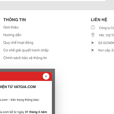
THÔNG TIN
LIÊN HỆ
Giới thiệu
Công ty C
Hướng dẫn
HN: 102 T
➤
Quy chế hoạt động
Số GCNĐKD
➤
Cơ chế giải quyết tranh chấp
Nơi cấp: S
Chính sách bảo vệ thông tin
IỆN TỬ VATGIA.COM
.com – trân trọng thông báo:
gia.com kể từ ngày
31 tháng 3 năm