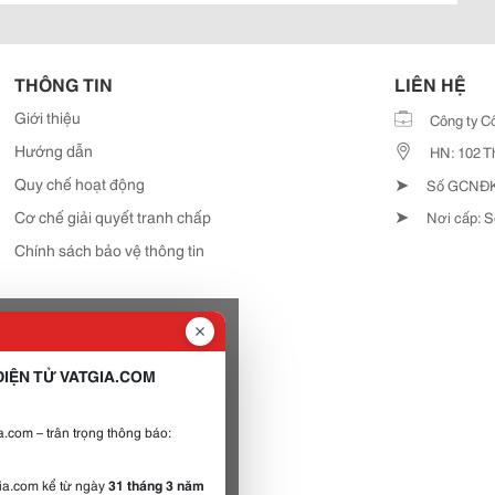
THÔNG TIN
LIÊN HỆ
Giới thiệu
Công ty C
Hướng dẫn
HN: 102 T
➤
Quy chế hoạt động
Số GCNĐKD
➤
Cơ chế giải quyết tranh chấp
Nơi cấp: S
Chính sách bảo vệ thông tin
IỆN TỬ VATGIA.COM
.com – trân trọng thông báo:
gia.com kể từ ngày
31 tháng 3 năm