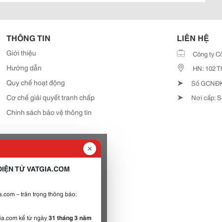
THÔNG TIN
LIÊN HỆ
Giới thiệu
Công ty C
Hướng dẫn
HN: 102 T
➤
Quy chế hoạt động
Số GCNĐKD
➤
Cơ chế giải quyết tranh chấp
Nơi cấp: S
Chính sách bảo vệ thông tin
IỆN TỬ VATGIA.COM
.com – trân trọng thông báo:
gia.com kể từ ngày
31 tháng 3 năm