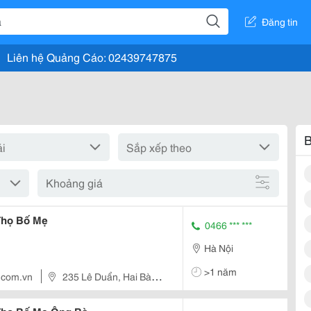
Đăng tin
Liên hệ Quảng Cáo: 02439747875
B
Khoảng giá
họ Bố Mẹ
0466 *** ***
Hà Nội
>1 năm
.com.vn
235 Lê Duẩn, Hai Bà