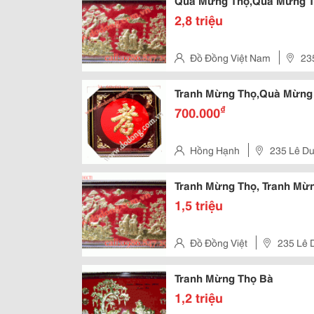
Quà Mừng Thọ,Quà Mừng T
2,8 triệu
Đồ Đồng Việt Nam
23
Trường Chinh P12 Q Tân Bình
Tranh Mừng Thọ,Quà Mừng
₫
700.000
Hồng Hạnh
235 Lê Du
Tranh Mừng Thọ, Tranh Mừ
1,5 triệu
Đồ Đồng Việt
235 Lê 
Chinh - Tân Bình, Tp.hcm
Tranh Mừng Thọ Bà
1,2 triệu