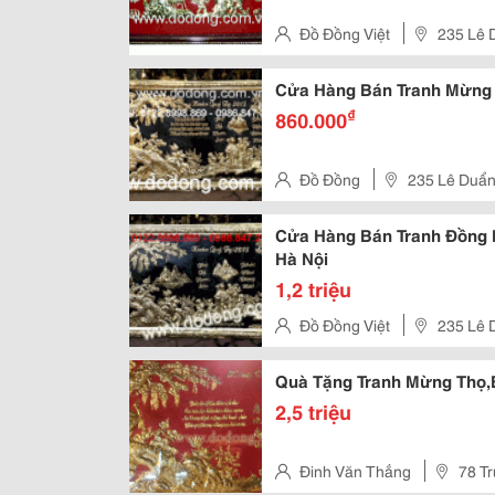
Đồ Đồng Việt
235 Lê 
Chinh - Tân Bình, Tp.hcm
Cửa Hàng Bán Tranh Mừng 
₫
860.000
Đồ Đồng
235 Lê Duẩn,
Cửa Hàng Bán Tranh Đồng
Hà Nội
1,2 triệu
Đồ Đồng Việt
235 Lê 
Chinh, Q.tân Bình
Quà Tặng Tranh Mừng Thọ,
2,5 triệu
Đinh Văn Thắng
78 Tr