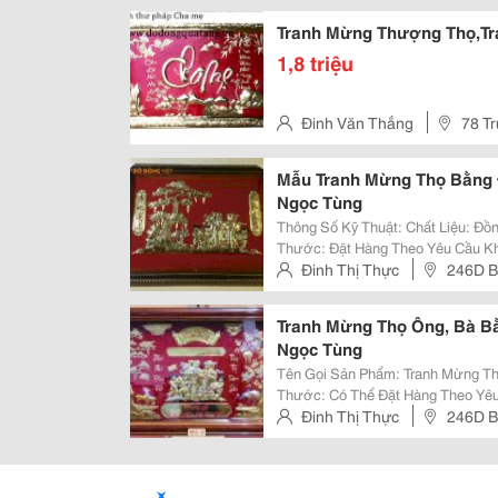
Tranh Mừng Thượng Thọ,T
1,8 triệu
Đinh Văn Thắng
78 Tr
Mẫu Tranh Mừng Thọ Bằng 
Ngọc Tùng
Thông Số Kỹ Thuật: Chất Liệu: Đồng Màu Sắc: Vàng Đồng Thể Loại: Tranh Kích
Thước: Đặt Hàng Theo Yêu Cầu Khách Hàng Xuất Xứ: V
Đinh Thị Thực
246D B
Thạnh, Tphcm
Tranh Mừng Thọ Ông, Bà B
Ngọc Tùng
Tên Gọi Sản Phẩm: Tranh Mừng Thọ Bằng Đồng Chất L
Thước: Có Thể Đặt Hàng Theo Yêu Cầu Khách 
Vàng Ngoài Ra Đồ Đồng Việt Sản Xuất Các Kích Thước Khác Nhau Tùy Theo
Đinh Thị Thực
246D B
Nhu Cầu Của Khách Hà
Thạnh, Tphcm