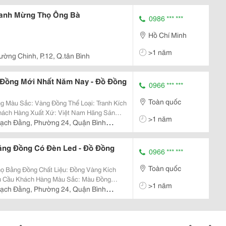
ranh Mừng Thọ Ông Bà
0986 *** ***
Hồ Chí Minh
>1 năm
ường Chinh, P.12, Q.tân Bình
Đồng Mới Nhất Năm Nay - Đồ Đồng
0966 *** ***
Toàn quốc
iệt Nam Hãng Sản
>1 năm
ạch Đằng, Phường 24, Quận Bình
Xuất: Đồ Đồng Đại Bái Tình Trạng: Mới 100% Bảo Hành: 5 Năm
ằng Đồng Có Đèn Led - Đồ Đồng
0966 *** ***
Toàn quốc
iệu: Đồng Vàng Kích
Hàng Màu Sắc: Màu Đồng
>1 năm
ạch Đằng, Phường 24, Quận Bình
ng Quy Trình Sản...