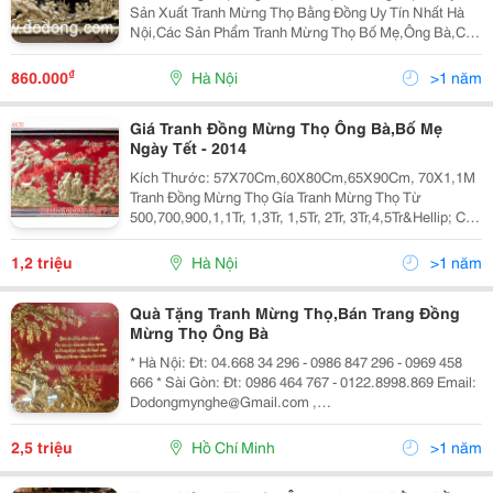
Sản Xuất Tranh Mừng Thọ Bằng Đồng Uy Tín Nhất Hà
Nội,Các Sản Phẩm Tranh Mừng Thọ Bố Mẹ,Ông Bà,Các
Cụ Nhân Dịp Năm Mới Là Nghĩa Cử Cao Đẹp,Báo Hiếu
Công Sinh Thành Và Chúc Cho Các Cụ,Ông Bà Sống
₫
860.000
Hà Nội
>1 năm
Trườ
Giá Tranh Đồng Mừng Thọ Ông Bà,Bố Mẹ
Ngày Tết - 2014
Kích Thước: 57X70Cm,60X80Cm,65X90Cm, 70X1,1M
Tranh Đồng Mừng Thọ Gía Tranh Mừng Thọ Từ
500,700,900,1,1Tr, 1,3Tr, 1,5Tr, 2Tr, 3Tr,4,5Tr&Hellip; Các
Mẫu Mã Tranh Đồng Mới Nhất Dịp Mừng Thọ Năm Nay
Chỉ Có Tại Dodong.vn Hotline: 0986.847.2
1,2 triệu
Hà Nội
>1 năm
Quà Tặng Tranh Mừng Thọ,Bán Trang Đồng
Mừng Thọ Ông Bà
* Hà Nội: Đt: 04.668 34 296 - 0986 847 296 - 0969 458
666 * Sài Gòn: Đt: 0986 464 767 - 0122.8998.869 Email:
Dodongmynghe@Gmail.com ,
Dodongviet05@Gmail.com Web: Www.dodong.com.vn
Www.dodong.vn , Www.dodongquatang.vn ,
2,5 triệu
Hồ Chí Minh
>1 năm
Www.dodongviet.com