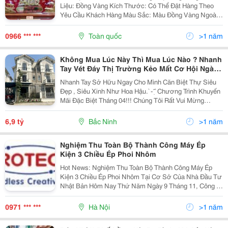
Liệu: Đồng Vàng Kích Thước: Có Thể Đặt Hàng Theo
Yêu Cầu Khách Hàng Màu Sắc: Màu Đồng Vàng Ngoài
Ra Đồ Đồng Việt Sản Xuất Các Kích Thước Khác Nhau
Tùy Theo Nhu Cầu Của Khách Hàng Quy Trình Sản...
0966 *** ***
Toàn quốc
>1 năm
Không Mua Lúc Này Thì Mua Lúc Nào ? Nhanh
Tay Vét Đáy Thị Trường Kẻo Mất Cơ Hội Ngàn
Vàng.
Nhanh Tay Sở Hữu Ngay Cho Mình Căn Biệt Thự Siêu
Đẹp , Siêu Xinh Như Hoa Hậu. ̀ - ̣̂ ̀ Chương Trình Khuyến
Mãi Đặc Biệt Tháng 04!!! Chúng Tôi Rất Vui Mừng
Thông Báo Đến Tất Cả Quý Khách Hàng Về Chương
Trình Khuyến Mãi Đặc Biệt ̀ ́ ❤️&Zwj;...
6,9 tỷ
Bắc Ninh
>1 năm
Nghiệm Thu Toàn Bộ Thành Công Máy Ép
Kiện 3 Chiều Ép Phoi Nhôm
Hot News: Nghiệm Thu Toàn Bộ Thành Công Máy Ép
Kiện 3 Chiều Ép Phoi Nhôm Tại Cơ Sở Của Nhà Đầu Tư
Nhật Bản Hôm Nay Thứ Năm Ngày 9 Tháng 11, Công Ty
Rotec Việt Nam Rất Vui Mừng Thông Báo Siêu Phẩm
Máy Ép Kiện 3 Chiều-Model Rtp 70.30.30 Do Rotec
0971 *** ***
Hà Nội
>1 năm
Việt...