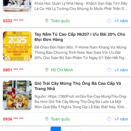
Khóa Học Quản Lý Nhà Hàng - Khách Sạn Sắp Tới! Đây
Là Cơ Hội Lý Tưởng Cho Những Ai Muốn Phát Triển Sự
Nghiệp Trong Lĩnh Vực Dịch Vụ, Đặc Biệt Là Trong
Ngành Nhà Hàng Và Khách Sạn. Đối Tượng Tham Gia:
0332 *** ***
Toàn quốc
>1 năm
Tay Nắm Tủ Cao Cấp Nk207 | Ưu Đãi 20% Cho
Mọi Đơn Hàng
Để Chào Đón Năm Mới, F-Home Nam Khang Vui Mừng
Thông Báo Chương Trình New Year Sale Với Ưu Đãi
20% Cho Toàn Bộ Sản Phẩm Từ Ngày 2/1 Đến Hết Ngày
25/1/2025! Tay Nắm Tủ Cao Cấp Nk207 Là Một Trong
Những Sản Phẩm Nổi Bật Với Thiết Kế Đặc Biệt Và
0901 *** ***
Hồ Chí Minh
>1 năm
Thu...
Giỏ Trái Cây Mừng Thọ Ông Bà Cao Cấp Và
Trang Nhã
Nguồn: Https://360Fruit.vn/Gio-Trai-Cay-Mung-Tho-Ong-
Ba.html Giỏ Trái Cây Mừng Thọ Ông Bà Luôn Là Một
Món Quà Đầy Ý Nghĩa Trong Dịp Lễ Đặc Biệt Này. Không
Chỉ Là Sự Lựa Chọn Thanh Tao Và Giàu Dinh Dưỡng,
Giỏ Trái Cây Còn Gửi Gắm Những Lời Chúc...
0936 *** ***
Toàn quốc
>1 năm