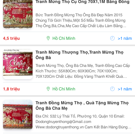
Tranh Mừng Thọ Cụ Ông 70X1,1M Bằng Đồng
Bức Tranh Đồng Mừng Thọ Ông Bà Đẹp Năm 2015
Chúng Tôi Giới Thiệu,Một Số Mẫu Tranh Đồng Mừng
Thọ Ông,Bà,Cha,Mẹ Cao Cấp Chất Liệu Làm Bằng
Đồng Nguyên Chất Nhìn Sang Trọng Đẹp Mắt Với
Những Nghệ Nhân Lành Nghề Của Chúng Tôi Tất Cả
4,5 triệu
Hồ Chí Minh
>1 năm
Hoa Văn Đều Trạm Thủ
Tranh Mừng Thượng Thọ,Tranh Mừng Thọ
Ông Bà
Tranh Mừng Thọ, Ông Bà Cha Mẹ, Tranh Đồng Cao Cấp
Kích Thước: 55X80Cm; 60X90Cm; 70X100Cm;
70X120Cm Chất Liệu: Đồng Vàng Thanh Khiết Quà
Mừng Thọ Ông Bà,Quà Mừng Thọ Bố Mẹ &Ndash; Quà
Mừng Thọ, Thượng Thọ, Thượng Thượng Thọ, Quà
1,8 triệu
Hồ Chí Minh
>1 năm
Chúc Thọ
Tranh Đồng Mừng Thọ , Quà Tặng Mừng Thọ
Ông Bà Cha Mẹ
Địa Chỉ: 532 Lý Thái Tổ, Phường 10, Quận 10 Email:
Dodongtruyenthong@Gmail.com
Www:dodongtruyenthong.vn Cam Kết Bán Hàng Đúng
Giá,Đúng Chất Lượng Uy Tín Là Hàng Đầu Đt: