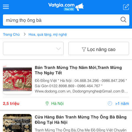
Trang Chủ
Hoa, quà tặng, mỹ nghệ
Lọc nâng cao
Bán Tranh Mừng Thọ Năm Mới,Tranh Mừng
Thọ Ngày Tết
Đồ Đồng Việt * Hà Nội : 04.668.34.296 - 0986.847.296 *
Sài Gòn 0122.8998.869 - 0986.464.767 *
Www.dodong.com.vn, Dodongmynghe@Gmail.com Đồ
Đồng Việt Xin Giới T Hiệu Những Mẫu Quà Mừng Thọ ,
Tr An H Mừng Thọ Ông Bà ,Ch
2,5 triệu
Hà Nội
>1 năm
Cửa Hàng Bán Tranh Mừng Thọ Ông Bà Bằng
Đồng Tại Hà Nội
Tranh Mừng Thọ Ông Bà,Cha Mẹ Đồ Đồng Việt Chuyên