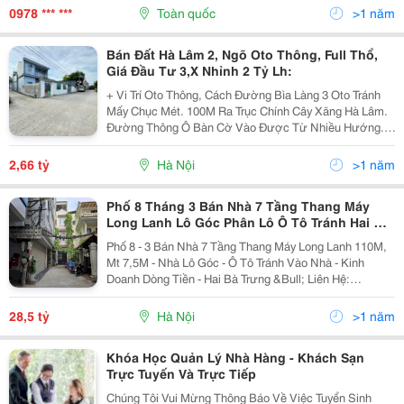
Phạm Mầm Non Là Gì? Chứng Chỉ Sư Phạm Mầm Non
0978 *** ***
Toàn quốc
>1 năm
Là Văn...
Bán Đất Hà Lâm 2, Ngõ Oto Thông, Full Thổ,
Giá Đầu Tư 3,X Nhỉnh 2 Tỷ Lh:
+ Vi Trí Oto Thông, Cách Đường Bìa Làng 3 Oto Tránh
Mấy Chục Mét. 100M Ra Trục Chính Cây Xăng Hà Lâm.
Đường Thông Ô Bàn Cờ Vào Được Từ Nhiều Hướng. +
Xung Quanh Bán Kính 300M Đầy Đủ Tiện Ích Trường
Chợ. 3 ~ 4Km Ra Trung Tâm Thị Trấn, Các Khu Công...
2,66 tỷ
Hà Nội
>1 năm
Phố 8 Tháng 3 Bán Nhà 7 Tầng Thang Máy
Long Lanh Lô Góc Phân Lô Ô Tô Tránh Hai Bà
Trưng
Phố 8 - 3 Bán Nhà 7 Tầng Thang Máy Long Lanh 110M,
Mt 7,5M - Nhà Lô Góc - Ô Tô Tránh Vào Nhà - Kinh
Doanh Dòng Tiền - Hai Bà Trưng &Bull; Liên Hệ:
0986209188 + Nhà Phố 8 - 3, Lô Góc, Khu Phân Lô, Ngõ
Thoáng Vị Trí Trung Tâm Ngõ Thông Bàn Cờ....
28,5 tỷ
Hà Nội
>1 năm
Khóa Học Quản Lý Nhà Hàng - Khách Sạn
Trực Tuyến Và Trực Tiếp
Chúng Tôi Vui Mừng Thông Báo Về Việc Tuyển Sinh