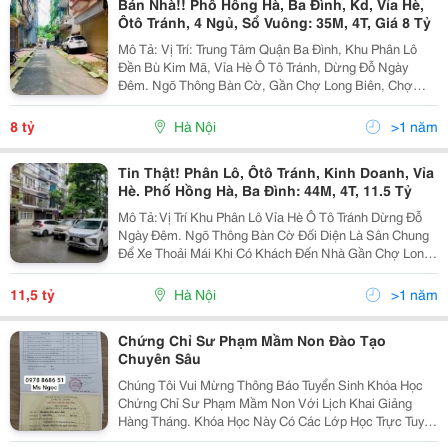
Bán Nhà!! Phố Hồng Hà, Ba Đình, Kd, Vỉa Hè,
Ôtô Tránh, 4 Ngủ, Sổ Vuông: 35M, 4T, Giá 8 Tỷ
Mô Tả: Vị Trí: Trung Tâm Quận Ba Đình, Khu Phân Lô
Đền Bù Kim Mã, Vỉa Hè Ô Tô Tránh, Dừng Đỗ Ngày
Đêm. Ngõ Thông Bàn Cờ, Gần Chợ Long Biên, Chợ
Phúc Xá, Trường Học, Bệnh Viện Medlatec... 30 Giây
Vào Phố Cổ, Hồ Hoàn Kiếm, Hồ Tây... Giao Thông Kết
8 tỷ
Hà Nội
>1 năm
Nối:
Tin Thật! Phân Lô, Ôtô Tránh, Kinh Doanh, Vỉa
Hè. Phố Hồng Hà, Ba Đình: 44M, 4T, 11.5 Tỷ
Mô Tả: Vị Trí Khu Phân Lô Vỉa Hè Ô Tô Tránh Dừng Đỗ
Ngày Đêm. Ngõ Thông Bàn Cờ Đối Diện Là Sân Chung
Để Xe Thoải Mái Khi Có Khách Đến Nhà Gần Chợ Long
Biên, Chợ Phúc Xá, Trường Học, Bệnh Viện Medlatec...
30 Giây Vào Phố Cổ Giao Thông Kết Nối Phố...
11,5 tỷ
Hà Nội
>1 năm
Chứng Chỉ Sư Phạm Mầm Non Đào Tạo
Chuyên Sâu
Chúng Tôi Vui Mừng Thông Báo Tuyển Sinh Khóa Học
Chứng Chỉ Sư Phạm Mầm Non Với Lịch Khai Giảng
Hàng Tháng. Khóa Học Này Có Các Lớp Học Trực Tuyến
Linh Hoạt, Phù Hợp Cho Mọi Đối Tượng. Chứng Chỉ Sư