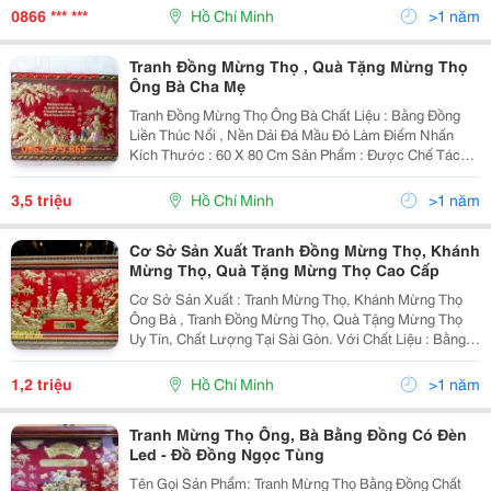
0984.246.198 - 0962.979.869 Tuổi Thọ Và Ý Nghĩa
0866 *** ***
Hồ Chí Minh
>1 năm
Mừng Thọ
Tranh Đồng Mừng Thọ , Quà Tặng Mừng Thọ
Ông Bà Cha Mẹ
Tranh Đồng Mừng Thọ Ông Bà Chất Liệu : Bằng Đồng
Liền Thúc Nổi , Nền Dải Đá Mầu Đỏ Làm Điểm Nhấn
Kích Thước : 60 X 80 Cm Sản Phẩm : Được Chế Tác
Thủ Công Tinh Xảo ,Chạm Trổ Sắc Nét , Được Sử Lý
Một Lớp Keo Phủ Điện Phân Chống Oxi Hóa , Không
3,5 triệu
Hồ Chí Minh
>1 năm
Xuống Mầ
Cơ Sở Sản Xuất Tranh Đồng Mừng Thọ, Khánh
Mừng Thọ, Quà Tặng Mừng Thọ Cao Cấp
Cơ Sở Sản Xuất : Tranh Mừng Thọ, Khánh Mừng Thọ
Ông Bà , Tranh Đồng Mừng Thọ, Quà Tặng Mừng Thọ
Uy Tín, Chất Lượng Tại Sài Gòn. Với Chất Liệu : Bằng
Đồng Vàng 100% Thúc Nổi , Nền Bằng Đồng Tô Sơn Đỏ
Làm Điểm Nhấn Kích Thước :50 X 70 Cm
1,2 triệu
Hồ Chí Minh
>1 năm
Tranh Mừng Thọ Ông, Bà Bằng Đồng Có Đèn
Led - Đồ Đồng Ngọc Tùng
Tên Gọi Sản Phẩm: Tranh Mừng Thọ Bằng Đồng Chất