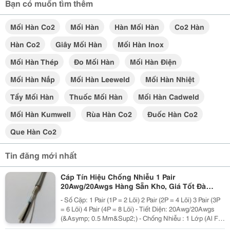
Bạn có muốn tìm thêm
Mối Hàn Co2
Mối Hàn
Hàn Mối Hàn
Co2 Hàn
Hàn Co2
Giây Mối Hàn
Mối Hàn Inox
Mối Hàn Thép
Đo Mối Hàn
Mối Hàn Điện
Mối Hàn Nắp
Mối Hàn Leeweld
Mối Hàn Nhiệt
Tẩy Mối Hàn
Thuốc Mối Hàn
Mối Hàn Cadweld
Mối Hàn Kumwell
Rùa Hàn Co2
Đuốc Hàn Co2
Que Hàn Co2
Tin đăng mới nhất
Cáp Tín Hiệu Chống Nhiễu 1 Pair
20Awg/20Awgs Hàng Sẵn Kho, Giá Tốt Đà
Nẵng, Huế
- Số Cặp: 1 Pair (1P = 2 Lõi) 2 Pair (2P = 4 Lõi) 3 Pair (3P
= 6 Lõi) 4 Pair (4P = 8 Lõi) - Tiết Diện: 20Awg/20Awgs
(&Asymp; 0.5 Mm&Sup2;) - Chống Nhiễu : 1 Lớp (Al Foil
)/ 2 Lớp Chống Nhiễu (Al Foil + Lớp Lưới Chống Nhiễu) -