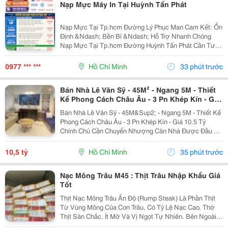
Nạp Mực Máy In Tại Huỳnh Tấn Phát
Nạp Mực Tại Tp.hcm Đường Lý Phục Man Cam Kết: Ổn
Định &Ndash; Bền Bỉ &Ndash; Hỗ Trợ Nhanh Chóng
Nạp Mực Tại Tp.hcm Đường Huỳnh Tấn Phát Cần Tư
Vấn &Amp; Báo Giá Liên Hệ Ngay: Nạp Mực Tại
Tp.hcm Đường Huỳnh Tấn Phát 0977 610 388 &Ndash;
0977 *** ***
Hồ Chí Minh
33 phút trước
Mr. Duy Nạp...
Bán Nhà Lê Văn Sỹ - 45M² - Ngang 5M - Thiết
Kế Phong Cách Châu Âu - 3 Pn Khép Kín - Giá
10.5 Tỷ
Bán Nhà Lê Văn Sỹ - 45M&Sup2; - Ngang 5M - Thiết Kế
Phong Cách Châu Âu - 3 Pn Khép Kín - Giá 10.5 Tỷ
Chính Chủ Cần Chuyển Nhượng Căn Nhà Được Đầu Tư
Kỹ Về Thiết Kế Và Nội Thất, Phù Hợp Cho Khách Mua
Ở Lâu Dài. Thông Tin Căn Nhà * Dt Công Nhận:...
10,5 tỷ
Hồ Chí Minh
35 phút trước
Nạc Mông Trâu M45 : Thịt Trâu Nhập Khẩu Giá
Tốt
Thịt Nạc Mông Trâu Ấn Độ (Rump Steak) Là Phần Thịt
Từ Vùng Mông Của Con Trâu, Có Tỷ Lệ Nạc Cao, Thớ
Thịt Săn Chắc, Ít Mỡ Và Vị Ngọt Tự Nhiên. Bên Ngoài
Có Lớp Mỡ Mỏng Giúp Thịt Thơm Và Mềm Hơn Khi Chế