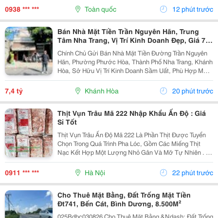
Vật Liệu: Đồng...
0938 *** ***
Toàn quốc
12 phút trước
Bán Nhà Mặt Tiền Trần Nguyên Hãn, Trung
Tâm Nha Trang, Vị Trí Kinh Doanh Đẹp, Giá 7,4
Tỷ
Chính Chủ Gửi Bán Nhà Mặt Tiền Đường Trần Nguyên
Hãn, Phường Phước Hòa, Thành Phố Nha Trang, Khánh
Hòa, Sở Hữu Vị Trí Kinh Doanh Sầm Uất, Phù Hợp Mở
Cửa Hàng, Văn Phòng, Showroom Hoặc Đầu Tư Cho
Thuê Lâu Dài. Thông Tin Chi Tiết. - Địa Chỉ: Số...
7,4 tỷ
Khánh Hòa
20 phút trước
Thịt Vụn Trâu Mã 222 Nhập Khẩu Ấn Độ : Giá
Sỉ Tốt
Thịt Vụn Trâu Ấn Độ Mã 222 Là Phần Thịt Được Tuyển
Chọn Trong Quá Trình Pha Lóc, Gồm Các Miếng Thịt
Nạc Kết Hợp Một Lượng Nhỏ Gân Và Mỡ Tự Nhiên . Tỷ
Lệ Này Giúp Thịt Giữ Được Độ Mềm, Vị Ngọt Và
Hương Thơm Đặc Trưng Sau Khi Chế Biến. Sản
0911 *** ***
Hà Nội
22 phút trước
Phẩm...
Cho Thuê Mặt Bằng, Đất Trống Mặt Tiền
Đt741, Bến Cát, Bình Dương, 8.500M²
025Bdbc030826 Cho Thuê Mặt Bằng &Ndash; Đất Trống