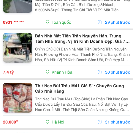
Mặt Tiền Đt741, Bến Cát, Bình Dương &Ndash;
8.500M&Sup2; Thông Tin Chi Tiết Vị Trí: Mặt Tiền
Đường Đt741, Tp. Bến Cát, Bình Dương. Tổng Diện
Tích: 8.500M&Sup2; Hiện Trạng: Đất Nông Nghiệp,
0931 *** ***
Toàn quốc
29 phút trước
Quy...
Bán Nhà Mặt Tiền Trần Nguyên Hãn, Trung
Tâm Nha Trang, Vị Trí Kinh Doanh Đẹp, Giá 7,4
Tỷ
Chính Chủ Gửi Bán Nhà Mặt Tiền Đường Trần Nguyên
Hãn, Phường Phước Hòa, Thành Phố Nha Trang, Khánh
Hòa, Sở Hữu Vị Trí Kinh Doanh Sầm Uất, Phù Hợp Mở
Cửa Hàng, Văn Phòng, Showroom Hoặc Đầu Tư Cho
Thuê Lâu Dài. Thông Tin Chi Tiết. - Địa Chỉ: Số...
7,4 tỷ
Khánh Hòa
30 phút trước
Thịt Nạc Đùi Trâu M41 Giá Sỉ : Chuyên Cung
Cấp Nhà Hàng
Thịt Nạc Đùi Trâu M41 (Top Side) Là Phần Thịt Nạc Cao
Cấp Được Lấy Từ Đùi Sau Của Trâu, Nổi Bật Với Tỷ Lệ
Nạc Cao, Ít Mỡ, Thớ Thịt Săn Chắc Nhưng Không Quá
Dai . Thịt Có Vị Ngọt Tự Nhiên, Thơm Ngon Và Phù
Hợp Với Nhiều Cách Chế Biến. Sản Phẩm...
₫
20.000
Hà Nội
31 phút trước