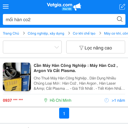
Trang Chủ
Công nghiệp, xây dựng
Cơ khí chế tạo
Máy cơ khí, c
Lọc nâng cao
Cần Máy Hàn Công Nghiệp : Máy Hàn Co2 ,
Argon Và Cắt Plasma.
Cho Thuê Máy Hàn Công Nghiệp , Dân Dụng Nhiều
Chủng Loại Mới : Hàn Co2 , Hàn Argon , Hàn Laser
&Amp; Cắt Plasma ... - Giá Tốt Nhất . - Tiết Kiệm Nhất .
- Thiết Bị Mới Nhất. - Dịch Vụ Nhanh Nhất. Hãy Gọi Để
Được Tư Vấn Kỉ Nhất : Mr K
0937 *** ***
Hồ Chí Minh
>1 năm
1