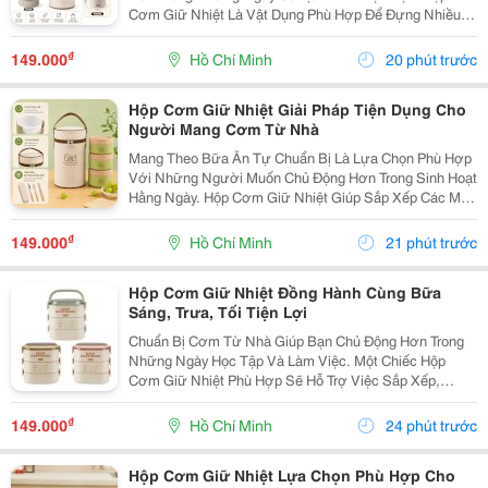
Cơm Giữ Nhiệt Là Vật Dụng Phù Hợp Để Đựng Nhiều
Món Ăn, Dễ Dàng Mang Theo Khi Đi Học, Đi Làm Hoặc
Tham Gia Các Hoạt Động Bên Ngoài. Lựa Chọn Hộp Có
₫
149.000
Hồ Chí Minh
20 phút trước
Nhiều...
Hộp Cơm Giữ Nhiệt Giải Pháp Tiện Dụng Cho
Người Mang Cơm Từ Nhà
Mang Theo Bữa Ăn Tự Chuẩn Bị Là Lựa Chọn Phù Hợp
Với Những Người Muốn Chủ Động Hơn Trong Sinh Hoạt
Hằng Ngày. Hộp Cơm Giữ Nhiệt Giúp Sắp Xếp Các Món
Ăn Gọn Gàng, Thuận Tiện Mang Đến Trường, Văn
Phòng Hoặc Sử Dụng Trong Những Chuyến Đi. Chọn
₫
149.000
Hồ Chí Minh
21 phút trước
Hộp Cơm...
Hộp Cơm Giữ Nhiệt Đồng Hành Cùng Bữa
Sáng, Trưa, Tối Tiện Lợi
Chuẩn Bị Cơm Từ Nhà Giúp Bạn Chủ Động Hơn Trong
Những Ngày Học Tập Và Làm Việc. Một Chiếc Hộp
Cơm Giữ Nhiệt Phù Hợp Sẽ Hỗ Trợ Việc Sắp Xếp,
Mang Theo Và Sử Dụng Bữa Ăn Thuận Tiện Hơn, Đặc
Biệt Với Những Người Thường Xuyên Ăn Trưa Bên
₫
149.000
Hồ Chí Minh
24 phút trước
Ngoài. Chọn...
Hộp Cơm Giữ Nhiệt Lựa Chọn Phù Hợp Cho