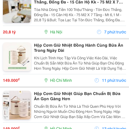
Thắng, Đống Đa - 15 Căn Hộ Kk - 75 M2 X 7
Tầng - Mt 6,1 M - 20,8 Tỷ
Tòa Nhà Dòng Tiền 100 Triệu/Tháng - Tôn Đức Thắng,
Đống Đa - 15 Căn Hộ Kk - 75 M2 X 7 Tầng - Mt 6,1 M -
20,8 Tỷ &Bull; Tọa Lạc Tại Tôn Đức Thắng, Đống Đa.
Cách Mặt Phố Khoảng 50 Mét, Cách Ô Tô Tránh Khoảng
10 Mét, Vị Trí Thuận Tiện Khai Thác...
20,8 tỷ
Hà Nội
7 phút trước
Hộp Cơm Giữ Nhiệt Đồng Hành Cùng Bữa Ăn
Trong Ngày Dài
Khi Lịch Trình Học Tập Và Công Việc Kéo Dài, Việc
Chuẩn Bị Sẵn Một Bữa Ăn Từ Nhà Giúp Bạn Chủ Động
Hơn Trong Ngày. Hộp Cơm Giữ Nhiệt Là Vật Dụng Tiện
Lợi, Hỗ Trợ Mang Theo Nhiều Món Ăn Và Phù Hợp Với
Những Người Thường Xuyên Ăn Trưa Tại Trường,
₫
149.000
Hồ Chí Minh
11 phút trước
Văn...
Hộp Cơm Giữ Nhiệt Giúp Bạn Chuẩn Bị Bữa
Ăn Gọn Gàng Hơn
Chuẩn Bị Bữa Ăn Từ Nhà Là Thói Quen Phù Hợp Với
Những Người Muốn Chủ Động Hơn Trong Ngày. Hộp
Cơm Giữ Nhiệt Giúp Bạn Sắp Xếp Cơm Và Các Món Ăn
Kèm Gọn Gàng, Thuận Tiện Mang Theo Đến Trường,
Văn Phòng Hoặc Trong Những Chuyến Đi. Chọn Hộp Có
₫
149.000
Hồ Chí Minh
13 phút trước