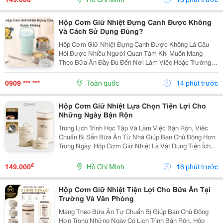
Số Ngăn...
Hộp Cơm Giữ Nhiệt Đựng Canh Được Không
Và Cách Sử Dụng Đúng?
Hộp Cơm Giữ Nhiệt Đựng Canh Được Không Là Câu
Hỏi Được Nhiều Người Quan Tâm Khi Muốn Mang
Theo Bữa Ăn Đầy Đủ Đến Nơi Làm Việc Hoặc Trường
Học. So Với Cơm Hay Thức Ăn Khô, Canh Là Món Ăn
Có Nhiều Nước Nên Người Dùng Thường Lo Ngại Về
0909 *** ***
Toàn quốc
14 phút trước
Khả Năng Giữ...
Hộp Cơm Giữ Nhiệt Lựa Chọn Tiện Lợi Cho
Những Ngày Bận Rộn
Trong Lịch Trình Học Tập Và Làm Việc Bận Rộn, Việc
Chuẩn Bị Sẵn Bữa Ăn Từ Nhà Giúp Bạn Chủ Động Hơn
Trong Ngày. Hộp Cơm Giữ Nhiệt Là Vật Dụng Tiện Ích,
Hỗ Trợ Mang Theo Cơm Và Các Món Ăn Một Cách Gọn
Gàng, Phù Hợp Với Nhiều Nhu Cầu Sử Dụng. Chọn...
₫
149.000
Hồ Chí Minh
16 phút trước
Hộp Cơm Giữ Nhiệt Tiện Lợi Cho Bữa Ăn Tại
Trường Và Văn Phòng
Mang Theo Bữa Ăn Tự Chuẩn Bị Giúp Bạn Chủ Động
Hơn Trong Những Ngày Có Lịch Trình Bận Rộn. Hộp