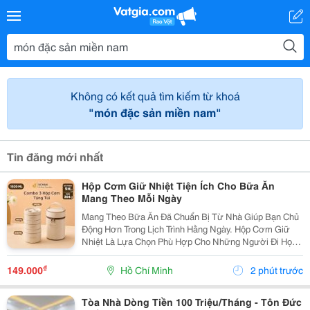
Không có kết quả tìm kiếm từ khoá
"món đặc sản miền nam"
Tin đăng mới nhất
Hộp Cơm Giữ Nhiệt Tiện Ích Cho Bữa Ăn
Mang Theo Mỗi Ngày
Mang Theo Bữa Ăn Đã Chuẩn Bị Từ Nhà Giúp Bạn Chủ
Động Hơn Trong Lịch Trình Hằng Ngày. Hộp Cơm Giữ
Nhiệt Là Lựa Chọn Phù Hợp Cho Những Người Đi Học,
Đi Làm Hoặc Thường Xuyên Di Chuyển, Giúp Việc Sắp
Xếp Và Mang Theo Thức Ăn Trở Nên Gọn Gàng Hơn.
₫
149.000
Hồ Chí Minh
2 phút trước
Lựa...
Tòa Nhà Dòng Tiền 100 Triệu/Tháng - Tôn Đức