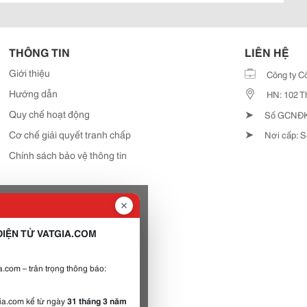
THÔNG TIN
LIÊN HỆ
Giới thiệu
Công ty C
Hướng dẫn
HN: 102 T
➤
Quy chế hoạt động
Số GCNĐKD
➤
Cơ chế giải quyết tranh chấp
Nơi cấp: S
Chính sách bảo vệ thông tin
IỆN TỬ VATGIA.COM
.com – trân trọng thông báo:
gia.com kể từ ngày
31 tháng 3 năm