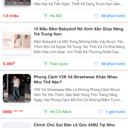
Hiện Đại Và Tiện Nghi. Thiết Kế Dạng Trượt Gọn Gàng
Trên Ray Giúp Cửa Vận Hành Nhẹ Nhàng, Tiết Kiệm
Diện Tích, Phù Hợp Cả Không Gian Nhỏ Hẹp Lẫn Những
1,5 triệu
Hà Nội
46 phút trước
Công...
15 Mẫu Đầm Babydoll Nữ Xinh Xắn Giúp Nàng
Trẻ Trung Hơn
Đầm Babydoll Là Một Trong Những Kiểu Váy Được Yêu
Thích Bởi Vẻ Ngoài Trẻ Trung, Nữ Tính Và Có Khả Năng
Biến Hóa Linh Hoạt. Với Thiết Kế Thường Nhấn Cao Ở
Phần Ngực Hoặc Eo Rồi Xòe Nhẹ Xuống Dưới, Kiểu
Váy Này Tạo Cảm Giác Thoải Mái Nhưng Vẫn Giữ
₫
5.000
Toàn quốc
56 phút trước
Được...
Phong Cách Y2K Và Streetwear Khác Nhau
Như Thế Nào?
Y2K Và Streetwear Đều Là Những Phong Cách Được
Giới Trẻ Yêu Thích, Đặc Biệt Trong Thời Trang Hằng
Ngày. Hai Phong Cách Đôi Khi Có Những Điểm Tương
Đồng Như Trang Phục Thoải Mái, Phom Rộng Và Ảnh
Hưởng Từ Văn Hóa Đường Phố. Tuy Nhiên, Y2K Và...
0966 *** ***
Hồ Chí Minh
1 giờ trước
Chính Chủ Gửi Bán Lô Góc 42M2 Tại Như