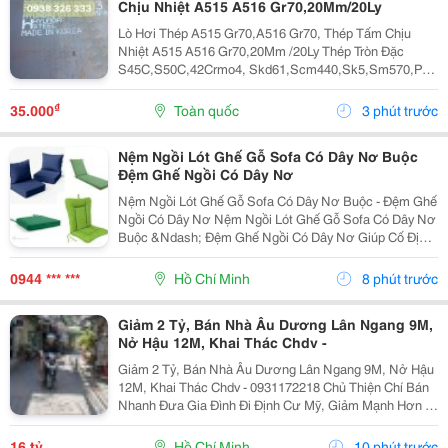
Chịu Nhiệt A515 A516 Gr70,20Mm/20Ly
Lò Hơi Thép A515 Gr70,A516 Gr70, Thép Tấm Chịu
Nhiệt A515 A516 Gr70,20Mm /20Ly Thép Tròn Đặc
S45C,S50C,42Crmo4, Skd61,Scm440,Sk5,Sm570,P20
Thép Tấm Chịu Nhiệt A515 Gr70,A516 Gr70, 20Mm
X2000X6000/12000Mm Thép Tấm Chịu Mài Mòn,Chịu
₫
35.000
Toàn quốc
3 phút trước
Mòn Cao...
Nệm Ngồi Lót Ghế Gỗ Sofa Có Dây Nơ Buộc
Đệm Ghế Ngồi Có Dây Nơ
Nệm Ngồi Lót Ghế Gỗ Sofa Có Dây Nơ Buộc - Đệm Ghế
Ngồi Có Dây Nơ Nệm Ngồi Lót Ghế Gỗ Sofa Có Dây Nơ
Buộc &Ndash; Đệm Ghế Ngồi Có Dây Nơ Giúp Cố Định
Nệm Chắc Hơn, Hạn Chế Xô Lệch Và Giữ Form Gọn
Khi Sử Dụng. Nemngoi.com Có Nhiều Kích Thước, Độ
0944 *** ***
Hồ Chí Minh
8 phút trước
Dày...
Giảm 2 Tỷ, Bán Nhà Âu Dương Lân Ngang 9M,
Nở Hậu 12M, Khai Thác Chdv -
Giảm 2 Tỷ, Bán Nhà Âu Dương Lân Ngang 9M, Nở Hậu
12M, Khai Thác Chdv - 0931172218 Chủ Thiện Chí Bán
Nhanh Đưa Gia Đình Đi Định Cư Mỹ, Giảm Mạnh Hơn 2
Tỷ Giá Cả Còn Thương Lượng Hàng Xóm Dân Trí, 1
Bước Ra Mặt Tiền Xe Hơi, Gần Chợ Tiện Ích Chợ...
16 tỷ
Hồ Chí Minh
10 phút trước