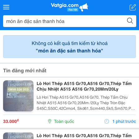
Không có kết quả tìm kiếm từ khoá
"món ăn đặc sản thanh hóa"
Tin đăng mới nhất
Lò Hơi Thép A515 Gr70,A516 Gr70,Thép Tấm
Chịu Nhiệt A515 A516 Gr70,20Mm/20Ly
Lò Hơi Thép A515 Gr70,A516 Gr70, Thép Tấm Chịu
Nhiệt A515 A516 Gr70,20Mm /20Ly Thép Tròn Đặc
S45C,S50C,42Crmo4, Skd61,Scm440,Sk5,Sm570,P20
Thép Tấm Chịu Nhiệt A515 Gr70,A516 Gr70, 20Mm
X2000X6000/12000Mm Thép Tấm Chịu Mài Mòn,Chịu
₫
33.000
Toàn quốc
1 phút trước
Mòn Cao...
Lò Hơi Thép A515 Gr70,A516 Gr70,Thép Tấm