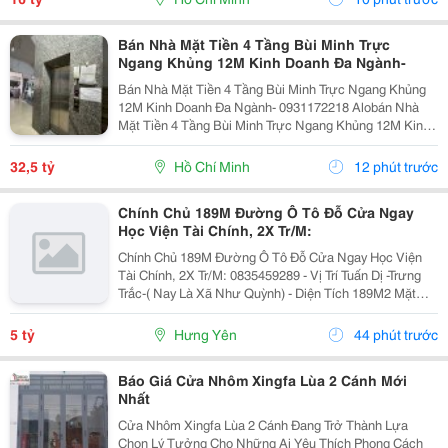
Bán Nhà Mặt Tiền 4 Tầng Bùi Minh Trực
Ngang Khủng 12M Kinh Doanh Đa Ngành-
Bán Nhà Mặt Tiền 4 Tầng Bùi Minh Trực Ngang Khủng
12M Kinh Doanh Đa Ngành- 0931172218 Alobán Nhà
Mặt Tiền 4 Tầng Bùi Minh Trực Ngang Khủng 12M Kinh
Doanh Đa Ngành Kết Cấu 4 Tầng Kiên Cố, Chủ Thiện
Chí Bán Nhanh Đưa Gia Đình Đi Định Cư Đức Gần...
32,5 tỷ
Hồ Chí Minh
12 phút trước
Chính Chủ 189M Đường Ô Tô Đỗ Cửa Ngay
Học Viện Tài Chính, 2X Tr/M:
Chính Chủ 189M Đường Ô Tô Đỗ Cửa Ngay Học Viện
Tài Chính, 2X Tr/M: 0835459289 - Vị Trí Tuấn Dị -Trưng
Trắc-( Nay Là Xã Như Quỳnh) - Diện Tích 189M2 Mặt
Tiền 9M Nở Hậu - Chỉ 3 Bc Chân Ra Chợ Tuấn Dị Ql
Lộ5A Giao Thông Cực Thuận Tiện ❤ Bán Kính...
5 tỷ
Hưng Yên
44 phút trước
Báo Giá Cửa Nhôm Xingfa Lùa 2 Cánh Mới
Nhất
Cửa Nhôm Xingfa Lùa 2 Cánh Đang Trở Thành Lựa
Chọn Lý Tưởng Cho Những Ai Yêu Thích Phong Cách