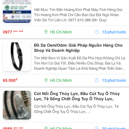
Hết Mực Tìm Đến Hoàng Kim Phát Máy Tính Hỏng Gọi
Tới Hoàng Kim Phát Chỉ Cần Bạn Gọi Đội Ngũ Nhân
Viên Sẽ Tới Liền Lh: 0977.610.388 (Mr: Duy)
0977 *** ***
Hồ Chí Minh
13 phút trước
Đồ Da Oem/Odm: Giải Pháp Nguồn Hàng Cho
Shop Và Doanh Nghiệp
Tìm Một Đơn Vị Sản Xuất Đồ Da Phù Hợp Không Chỉ Là
Tìm Nơi Có Giá Tốt. Điều Nhiều Chủ Shop, Đại Lý Và
Doanh Nghiệp Quan Tâm Là Khả Năng Phát Triển Sản
Phẩm, Duy Trì Nguồn Hàng Ổn Định Và Hỗ Trợ Lâu Dài.
Khi Làm Việc Trực Tiếp Với Đơn Vị Sản Xuất,...
₫
65.000
Hồ Chí Minh
13 phút trước
Cút Nối Ống Thủy Lực, Đầu Cút Tuy Ô Thủy
Lực, Tê Sống Chết Ống Tuy Ô Thủy Lực,
Cút Nối Ống Thủy Lực, Đầu Cút Tuy Ô Thủy Lực, Tê
Sống Chết Ống Tuy Ô Thủy Lực, ...
0988 *** ***
Hồ Chí Minh
20 phút trước