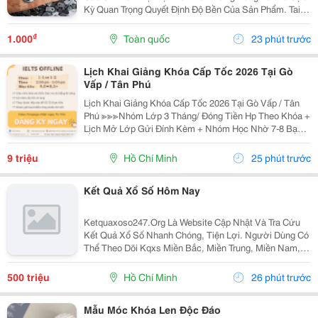
Kỳ Quan Trọng Quyết Định Độ Bền Của Sản Phẩm. Tai
Bàn Sắt (Hay Còn Gọi Là Tai Sắt Cho Bàn Ghế, Vấu Bàn
Sắt, Tai Khóa, Tai Khóa Sắt ) Chính Là Một...
₫
1.000
Toàn quốc
23 phút trước
Lịch Khai Giảng Khóa Cấp Tốc 2026 Tại Gò
Vấp / Tân Phú
Lịch Khai Giảng Khóa Cấp Tốc 2026 Tại Gò Vấp / Tân
Phú ≫≫≫Nhóm Lớp 3 Tháng/ Đóng Tiền Hp Theo Khóa +
Lịch Mở Lớp Gửi Đính Kèm + Nhóm Học Nhờ 7-8 Bạn/
Lớp + Giáo Trình Ielts Có Band Điểm Lộ Trình, Sách
Nước Ngoài Bám Sát + Chia Đều 4 Kỹ...
9 triệu
Hồ Chí Minh
25 phút trước
Kết Quả Xổ Số Hôm Nay
Ketquaxoso247.Org Là Website Cập Nhật Và Tra Cứu
Kết Quả Xổ Số Nhanh Chóng, Tiện Lợi. Người Dùng Có
Thể Theo Dõi Kqxs Miền Bắc, Miền Trung, Miền Nam,
Vietlott Trực Tiếp Theo Từng Ngày Với Thông Tin Chi
Tiết, Dễ Dàng Tìm Kiếm Và Tra Cứu Trên Nhiều...
500 triệu
Hồ Chí Minh
26 phút trước
Mẫu Móc Khóa Len Độc Đáo