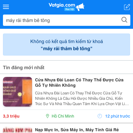
Không có kết quả tìm kiếm từ khoá
"máy rải thảm bê tông"
Tin đăng mới nhất
Cửa Nhựa Đài Loan Có Thay Thế Được Cửa
Gỗ Tự Nhiên Không
Cửa Nhựa Đài Loan Có Thay Thế Được Cửa Gỗ Tự
Nhiên Không Là Câu Hỏi Được Nhiều Gia Chủ, Kiến
Trúc Sư Và Nhà Thầu Quan Tâm Khi Lựa Chọn Vật Liệu
Cửa Cho Các Công Trình Hiện Đại. Trong Bối Cảnh Giá
Gỗ Tự Nhiên Ngày Càng Cao, Khai Thác Gỗ Gây Áp
3,3 triệu
Hồ Chí Minh
12 phút trước
Lực Lên...
Nạp Mực In, Sửa Máy In, Máy Tính Giá Rẻ