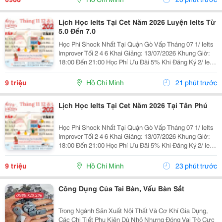
Lịch Học Ielts Tại Cet Năm 2026 Luyện Ielts Từ
5.0 Đến 7.0
Học Phí Shock Nhất Tại Quận Gò Vấp Tháng 07 1/ Ielts
Improver Tối 2 4 6 Khai Giảng: 13/07/2026 Khung Giờ:
18:00 Đến 21:00 Học Phí Ưu Đãi 5% Khi Đăng Ký 2/ Ielts
Basic Tối 3 5 7 Khai Giảng: 07//07/2026 Khung Giờ:
18:00 Đến 21:00 ...
9 triệu
Hồ Chí Minh
21 phút trước
Lịch Học Ielts Tại Cet Năm 2026 Tại Tân Phú
Học Phí Shock Nhất Tại Quận Gò Vấp Tháng 07 1/ Ielts
Improver Tối 2 4 6 Khai Giảng: 13/07/2026 Khung Giờ:
18:00 Đến 21:00 Học Phí Ưu Đãi 5% Khi Đăng Ký 2/ Ielts
Basic Tối 3 5 7 Khai Giảng: 07//07/2026 Khung Giờ:
18:00 Đến 21:00 ...
9 triệu
Hồ Chí Minh
23 phút trước
Công Dụng Của Tai Bàn, Vấu Bàn Sắt
Trong Ngành Sản Xuất Nội Thất Và Cơ Khí Gia Dụng,
Các Chi Tiết Phụ Kiện Dù Nhỏ Nhưng Đóng Vai Trò Cực