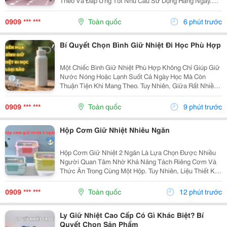
Theo Và Đáp Ứng Tốt Nhu Cầu Sử Dụng Hằng Ngày.
Vậy Ly Giữ Nhiệt 500Ml Có Những Ưu Điểm Gì Và Làm
Sao Để Chọn Được Sản Phẩm Chất Lượng? Hãy
0909 *** ***
Toàn quốc
6 phút trước
Cùng...
Bí Quyết Chọn Bình Giữ Nhiệt Đi Học Phù Hợp
Một Chiếc Bình Giữ Nhiệt Phù Hợp Không Chỉ Giúp Giữ
Nước Nóng Hoặc Lạnh Suốt Cả Ngày Học Mà Còn
Thuận Tiện Khi Mang Theo. Tuy Nhiên, Giữa Rất Nhiều
Mẫu Mã, Dung Tích Và Chất Liệu Trên Thị Trường,
Không Ít Người Băn Khoăn Nên Mua Bình Giữ Nhiệt Đi
0909 *** ***
Toàn quốc
9 phút trước
Học...
Hộp Cơm Giữ Nhiệt Nhiêu Ngăn
Hộp Cơm Giữ Nhiệt 2 Ngăn Là Lựa Chọn Được Nhiều
Người Quan Tâm Nhờ Khả Năng Tách Riêng Cơm Và
Thức Ăn Trong Cùng Một Hộp. Tuy Nhiên, Liệu Thiết Kế
Này Có Thực Sự Phù Hợp Với Nhu Cầu Sử Dụng Hằng
Ngày? Cùng Tìm Hiểu Những Ưu Điểm, Hạn Chế Và
0909 *** ***
Toàn quốc
12 phút trước
Cách Lựa...
Ly Giữ Nhiệt Cao Cấp Có Gì Khác Biệt? Bí
Quyết Chọn Sản Phẩm