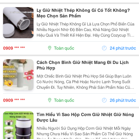
Ly Giữ Nhiệt Thép Không Gỉ Có Tốt Không?
Mẹo Chọn Sản Phẩm
Ly Giữ Nhiệt Thép Không Gỉ Là Lựa Chọn Phổ Biến Của
Nhiều Người Nhờ Độ Bền Cao, Khả Năng Giữ Nhiệt
Hiệu Quả Và Thiết Kế Hiện Đại. Hãy Cùng Cozycup Tìm
Hiểu Những Điểm Cần Biết Trước Khi Lựa Chọn Một
Chiếc Ly Giữ Nhiệt Thép Không Gỉ. 1. Vì Sao Ly...
0909 *** ***
Toàn quốc
24 phút trước
Cách Chọn Bình Giữ Nhiệt Mang Đi Du Lịch
Phù Hợp
Một Chiếc Bình Giữ Nhiệt Phù Hợp Sẽ Giúp Bạn Luôn
Có Nước Nóng, Cà Phê Hoặc Nước Lạnh Trong Suốt
Chuyến Đi. Tuy Nhiên, Không Phải Sản Phẩm Nào Cũng
Đáp Ứng Tốt Nhu Cầu Di Chuyển Và Sử Dụng Ngoài
Trời. Bài Viết Dưới Đây Sẽ Chia Sẻ Những Tiêu Chí
0909 *** ***
Toàn quốc
26 phút trước
Quan...
Tìm Hiểu Vì Sao Hộp Cơm Giữ Nhiệt Giữ Nóng
Được Lâu
Nhiều Người Sử Dụng Hộp Cơm Giữ Nhiệt Mỗi Ngày
Nhưng Chưa Hiểu Vì Sao Sản Phẩm Có Thể Giữ Nóng