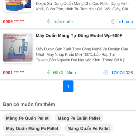
Được Sử Dụng Quấn Màng Cho Các Pallet Dạng Hình
Khối, Cuộn Tròn, Hình Trụ Tròn Như Gỗ, Vải, Giấy, Sắt,
Thép, Kim Loại,&Hellip;Máy Sử Dụng Cùng Với Màng
Pe Bao Bọc Quanh Pallet Để Bảo Vệ Hàng Hóa Tránh
0906 *** ***
Toàn quốc
>1 năm
Bị...
Máy Quấn Màng Tự Đông Model Wp-600F
Máy Được Sản Xuất Theo Công Nghệ Và Design Của
Nhật. Máy Nhập Khẩu Mới 100%,Lắp Ráp Tại
Taiwan,Còn Nguyên Đai,Nguyên Kiện. Thông Số Kỷ
Thuật Máy Quấn Màng Pe Pallet: Wp-600F. Máy Quấn
Màng Pallet Tự Động: Có Thể Sử Dụng Chế Độ Tự...
0901 *** ***
Hồ Chí Minh
17/07/2026
1
Bạn có muốn tìm thêm
Màng Pe Quấn Pallet
Màng Pe Quấn Pallet
Máy Quấn Màng Pe Pallet
Màng Quấn Pe Pallet