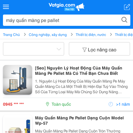
Trang Chủ
Công nghiệp, xây dựng
Thiết bị điện, nước
Thiết bị đi
Lọc nâng cao
[Seo] Nguyên Lý Hoạt Động Của Máy Quấn
Màng Pe Pallet Mà Có Thể Bạn Chưa Biết
1. Nguyên Lý Hoạt Động Của Máy Quấn Màng Pe Máy
Quấn Màng Co Là Một Thiết Bị Hiện Đại Tuỳ Vào Thông
Số Của Từng Loại Máy Mà Chúng Sử Dụng Năng
Lượng Điện Thực Hiện Quá Trình Quấn Màng Bảo Vệ
Hàng Hóa Khác Nhau Trong Quá Trình Vận Chuyển Và
0945 *** ***
Toàn quốc
>1 năm
Lưu Trữ....
Máy Quấn Màng Pe Pallet Dạng Cuộn Model
Wp-57
Máy Quấn Màng Pe Pallet Dạng Cuộn Tròn Thường