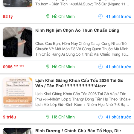
Tp.hcm - Diện Tích : 488M&Sup2; Thổ Cư (Ngang 11M
X 45M) - Giá Bán : 92 Tỷ (Thương Lượng) Mặt Tiền Kép
Nguyễn Ảnh Thủ, Mặt Sau Thông Ra Đường...
92 tỷ
Hồ Chí Minh
41 phút trước
Kinh Nghiệm Chọn Áo Thun Chuẩn Dáng
Chào Các Bạn, Hôm Nay Chúng Ta Lại Cùng Nhau Trò
Chuyện Về Một Món Đồ Vô Cùng Quen Thuộc Mà Mình
Tin Chắc Rằng Ai Cũng Có Ít Nhất Vài Chiếc Trong Tủ
Quần Áo. Đó Chính Là Chiếc Áo Thun. Mặc Dù Là Một
Trang Phục Cơ Bản, Dễ Mặc Và Dễ Phối Đồ, Nhưng
0966 *** ***
Hồ Chí Minh
41 phút trước
Để...
Lịch Khai Giảng Khóa Cấp Tốc 2026 Tại Gò
Vấp / Tân Phú !!!!!!!!!!!!!!!!!!!!Atezz
Lịch Khai Giảng Khóa Cấp Tốc 2026 Tại Gò Vấp / Tân
Phú ≫≫≫Nhóm Lớp 3 Tháng/ Đóng Tiền Hp Theo Khóa +
Lịch Mở Lớp Gửi Đính Kèm + Nhóm Học Nhờ 7-8 Bạn/
Lớp + Giáo Trình Ielts Có Band Điểm Lộ Trình, Sách
Nước Ngoài Bám Sát + Chia Đều 4 Kỹ...
9 triệu
Hồ Chí Minh
41 phút trước
Bình Dương ! Chính Chủ Bán Tổ Hợp, Dt :