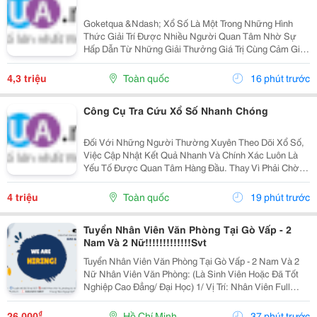
Goketqua &Ndash; Xổ Số Là Một Trong Những Hình
Thức Giải Trí Được Nhiều Người Quan Tâm Nhờ Sự
Hấp Dẫn Từ Những Giải Thưởng Giá Trị Cùng Cảm Giác
Hồi Hộp Khi Chờ Đợi Kết Quả Quay Thưởng. Tuy Nhiên,
Việc Cập Nhật Thông Tin Nhanh Chóng Và Chính Xác...
4,3 triệu
Toàn quốc
16 phút trước
Công Cụ Tra Cứu Xổ Số Nhanh Chóng
Đối Với Những Người Thường Xuyên Theo Dõi Xổ Số,
Việc Cập Nhật Kết Quả Nhanh Và Chính Xác Luôn Là
Yếu Tố Được Quan Tâm Hàng Đầu. Thay Vì Phải Chờ
Đợi Thông Tin Từ Nhiều Nguồn Khác Nhau, Người
Dùng Hiện Nay Có Thể Dễ Dàng Tra Cứu Ketqua Trên
4 triệu
Toàn quốc
19 phút trước
Các Nền...
Tuyển Nhân Viên Văn Phòng Tại Gò Vấp - 2
Nam Và 2 Nữ!!!!!!!!!!!!!Svt
Tuyển Nhân Viên Văn Phòng Tại Gò Vấp - 2 Nam Và 2
Nữ Nhân Viên Văn Phòng: (Là Sinh Viên Hoặc Đã Tốt
Nghiệp Cao Đẳng/ Đại Học) 1/ Vị Trí: Nhân Viên Full
Time (2 Nam 2 Nữ) Ca Làm: 13:00 Đến 21:00 (1 Tháng
Được Nghỉ Phép 1 Ngày, Và Hưởng Các Ngày...
₫
26.000
Hồ Chí Minh
37 phút trước