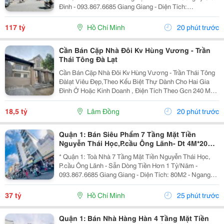
Đình - 093.867.6685 Giang Giang - Diện Tích:
140M2/268M2 - Ngang 4M Nở Hậu 12M * 33M. - Kết
Cấu: 6 Tầng - Sân Thượng - Thang Máy - Sẵn 1 Phòng...
117 tỷ
Hồ Chí Minh
20 phút trước
Cần Bán Cặp Nhà Đôi Kv Hùng Vương - Trần
Thái Tông Đà Lạt
Cần Bán Cặp Nhà Đôi Kv Hùng Vương - Trần Thái Tông
Đàlạt Viêu Đẹp,Theo Kểu Biệt Thự Dành Cho Hai Gia
Đình Ở Hoặc Kinh Doanh , Điện Tích Theo Gcn 240 M2
Xd Hiện Trạng 270 M2 Nhà 8P Ngủ Hai Căn Đều Có Bếp
Pk Riêng Gara Và Sân Đậu 4Xe Ôtô Giá 18T500...
18,5 tỷ
Lâm Đồng
20 phút trước
Quận 1: Bán Siêu Phẩm 7 Tầng Mặt Tiền
Nguyễn Thái Học,P.cầu Ông Lãnh- Dt 4M*20M
Sh Vuông Đẹp- Dòng Tiền Đều Hơn 1 Tỷ/Năm-
* Quận 1: Toà Nhà 7 Tầng Mặt Tiền Nguyễn Thái Học,
Chính
P.cầu Ông Lãnh - Sẵn Dòng Tiền Hơn 1 Tỷ/Năm -
093.867.6685 Giang Giang - Diện Tích: 80M2 - Ngang
4M * 20M. - Kết Cấu: 7 Tầng - Thang Máy - 12 Phòng Mỗi
Tầng 2 Phòng Lớn. - Dòng Tiền Khai Thác Full...
37 tỷ
Hồ Chí Minh
25 phút trước
Quận 1: Bán Nhà Hàng Hàn 4 Tầng Mặt Tiền