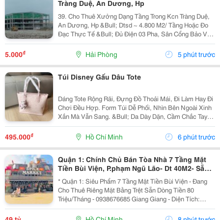
Tràng Duệ, An Dương, Hp
39. Cho Thuê Xưởng Dạng Tầng Trong Kcn Tràng Duệ,
An Dương, Hp &Bull; Dtsd ~ 4.800 M2/ Tầng Hoặc Đo
Đạc Thực Tế &Bull; Đủ Điện 03 Pha, Sân Cổng Bảo Vệ,
Pccc Tự Động, Mới 100% &Bull; Giá Chào Thuê 5.25
Usd/ M2/ Tháng
₫
5.000
Hải Phòng
5 phút trước
Túi Disney Gấu Dâu Tote
Dáng Tote Rộng Rãi, Đựng Đồ Thoải Mái, Đi Làm Hay Đi
Chơi Đều Hợp. Form Túi Dễ Phối, Nhìn Bên Ngoài Xinh
Xắn Mà Vẫn Sang. &Bull; Da Dày Dặn, Cầm Chắc Tay
&Bull; Hoạ Tiết Dập Nổi Sắc Nét, Nhìn Rất Đẹp &Bull;
Kèm Keychain Gấu Cực Xinh &Bull; Full Box...
₫
495.000
Hồ Chí Minh
6 phút trước
Quận 1: Chính Chủ Bán Tòa Nhà 7 Tầng Mặt
Tiền Bùi Viện, P.phạm Ngũ Lão- Dt 40M2- Sẵn
Hdt Riêng Tầng Trệt 80Tr/Th- Vị Trí Vip Nhất
* Quận 1: Siêu Phẩm 7 Tầng Mặt Tiền Bùi Viện - Đang
Tại
Cho Thuê Riêng Mặt Bằng Trệt Sẵn Dòng Tiền 80
Triệu/Tháng - 0938676685 Giang Giang - Diện Tích:
38M2 - Ngang 2,85M Nở Hậu 5,55M * 11M. - Kết Cấu: 7
Tầng - Sân Thượng - Sẵn 11 Phòng Dịch Vụ - 12...
49 tỷ
Hồ Chí Minh
8 phút trước