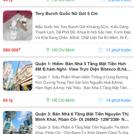
Tory Burch Guốc Nữ Gót 5 Cm
Mẫu Guốc Nữ Tory Burch Gót Khoảng 5Cm, Kiểu Dáng
Thanh Lịch, Dễ Phối Đồ. Khoá In Nổi Sắc Nét, Form Đẹp
Và Khá Sang Chân. &Bull; Chất Liệu Da Bò Mềm, Đi Êm
Chân &Bull; Lót Da Mềm, Tạo Cảm Giác Thoải Mái Khi
Mang Lâu &Bull; Chi Tiết Khoá In Nổi Sắc...
₫
580.000
Hồ Chí Minh
11 phút trước
Quận 1: Hiếm- Bán Nhà 5 Tầng Mặt Tiền Hxh
8M Đ.hàm Nghi- View Trực Diện Bitexco Đ.hải
Triều - 30M Đến Phố Hoa Nguyễn Huệ- Dt
* Quận 1: Siêu Phẩm Khan Hiếm Thông 3 Cung Đường
4,5M*19M- Sẵn Hdt
Kim Cương Trung Tâm Sài Gòn Nguyễn Huệ &Amp;
Hàm Nghi &Amp; Hải Triều - Bán Nhà 5 Tầng Mặt Tiền
Hẻm Xe Hơi Ngủ Trong Nhà Đ.hàm Nghi, P.sài Gòn -
093.867.6685 Giang Giang - Diện Tích: 70M2 - Ngang...
65 tỷ
Hồ Chí Minh
14 phút trước
Quận 3: Bán Nhà 6 Tầng Mặt Tiền Nguyẽn Thị
Minh Khai, P.bàn Cờ- Dt 268M2- 12M*33M- Nhà
Thiết Kế Sân Siêu Rộng Để Xe- Khai Thác Giá
* Quận 3: Siêu Phẩm 6 Tầng Mặt Tiền Nguyễn Thị Minh
Trị Đa
Khai, P.bàn Cờ - Chủ Đang Tự Kinh Doanh Công Ty Gia