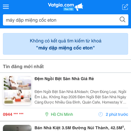
Không có kết quả tìm kiếm từ khoá
"máy dập miệng cốc eton"
Tin đăng mới nhất
Đệm Ngồi Bệt Sàn Nhà Giá Rẻ
Đệm Ngồi Bệt Sàn Nhà &Ndash; Chọn Đúng Loại, Ngồi
Êm Lâu, Không Xẹp 2026 Đệm Ngồi Bệt Sàn Nhà Ngày
Càng Được Nhiều Gia Đình, Quán Cafe, Homestay Và
Không Gian Thư Giãn Lựa Chọn Nhờ Sự Tiện Lợi, Gọn
Gàng Và Tạo Cảm Giác Ngồi Thoải Mái. Tuy Nhiên Để...
0944 *** ***
Hồ Chí Minh
2 phút trước
Bán Nhà Kiệt 3.5M Đường Núi Thành, 42.5M²,