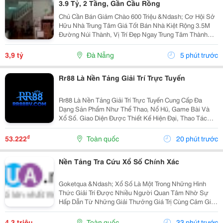
3.9 Tỷ, 2 Tầng, Gần Cầu Rồng
Chủ Cần Bán Giảm Chào 600 Triệu &Ndash; Cơ Hội Sở
Hữu Nhà Trung Tâm Giá Tốt Bán Nhà Kiệt Rộng 3.5M
Đường Núi Thành, Vị Trí Đẹp Ngay Trung Tâm Thành
Phố, Thuận Tiện An Cư Hoặc Đầu Tư Sinh Lời. Thông
Tin Chi Tiết: Diện Tích: 42.5M&Sup2; (Ngang 4M,...
3,9 tỷ
Đà Nẵng
5 phút trước
Rr88 Là Nền Tảng Giải Trí Trực Tuyến
Rr88 Là Nền Tảng Giải Trí Trực Tuyến Cung Cấp Đa
Dạng Sản Phẩm Như Thể Thao, Nổ Hũ, Game Bài Và
Xổ Số. Giao Diện Được Thiết Kế Hiện Đại, Thao Tác
Đơn Giản Và Tối Ưu Trên Nhiều Thiết Bị. Người Dùng
Có Thể Khám Phá Hệ Sinh Thái Giải Trí Đa Dạng Tại...
₫
53.222
Toàn quốc
20 phút trước
Nền Tảng Tra Cứu Xổ Số Chính Xác
Goketqua &Ndash; Xổ Số Là Một Trong Những Hình
Thức Giải Trí Được Nhiều Người Quan Tâm Nhờ Sự
Hấp Dẫn Từ Những Giải Thưởng Giá Trị Cùng Cảm Giác
Hồi Hộp Khi Chờ Đợi Kết Quả Quay Thưởng. Tuy Nhiên,
Việc Cập Nhật Thông Tin Nhanh Chóng Và Chính Xác...
4,3 triệu
Toàn quốc
33 phút trước