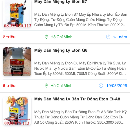
Máy Dán Miệng Ly Eton B7
Máy Dán Miệng Ly Eton B7 Máy Ép Nhựa Ly Eton Ép Bán
Tự Động, Tự Động Cuộn Màng Chức Năng: Tự Động
Cuộn Màng Ly Tối Đa Ép: 500 Ml Kích Thước: 290 X 270
X 470 Mm Trọng Lượng: 15 Kg Liên Hệ Mua Hàng:
0938.997.588 (Thùy Chi) ...
2 triệu
Hồ Chí Minh
>1 năm
Máy Dán Miệng Ly Eton Q6
Máy Dán Miệng Ly Eton Q6 Máy Ép Nhựa Ly Trà Sữa, Ly
Nước Mía, Ly Nước Sâm Eton Et-Q6 Ép Tự Động Hoàn
Toàn Ép Ly 300Ml, 500Ml, 700Ml Công Suất: 300 W Điện
Áp: 220V Trọng Lượng: 18 Kg Kích Thước: 300 X 200 X
560 Mm - Hệ...
6 triệu
Hồ Chí Minh
19/05/2026
Máy Dán Miệng Ly Bán Tự Động Eton Et-A8
Máy Dán Miệng Ly Bán Tự Động Eton Et-A8 Đặc Tính Kỹ
Thuật Tự Động Cuộn Màng Tự Động Dán Cốc Eton Et-
A8 Có Công Suất: 250W Kích Thước: 350X300X580
Hãng Sản Xuất: Eton Bảo Hành 12 Tháng Máy Dán