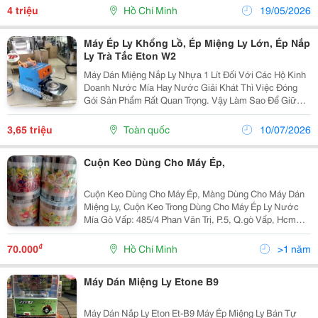
Miệng Ly Bán Tự Động...
4 triệu
Hồ Chí Minh
19/05/2026
Máy Ép Ly Khổng Lồ, Ép Miệng Ly Lớn, Ép Nắp
Ly Trà Tắc Eton W2
Máy Dán Miệng Nắp Ly Nhựa 1 Lít Đối Với Các Hộ Kinh
Doanh Nước Mía Hay Nước Giải Khát Thì Việc Đóng
Gói Sản Phẩm Rất Quan Trọng. Vậy Làm Sao Để Giữ
Nước Của Khách Không Bị Sánh Ra Ngoài Khi Di
Chuyển? Hay Các Hộp Bắp Rang Bơ, Các Thực Phẩm
3,65 triệu
Toàn quốc
10/07/2026
Cần Giữ...
Cuộn Keo Dùng Cho Máy Ép,
Cuộn Keo Dùng Cho Máy Ép, Màng Dùng Cho Máy Dán
Miệng Ly, Cuộn Keo Trong Dùng Cho Máy Ép Ly Nước
Mía Gò Vấp: 485/4 Phan Văn Trị, P.5, Q.gò Vấp, Hcm
(Đối Diện Siêu Thị Emart Hàn Quốc) Quận 10: 609/16
Cmt8, P.15, Q10, Hcm (Hướng Tân Bình Đi Q1...
₫
70.000
Hồ Chí Minh
>1 năm
Máy Dán Miệng Ly Etone B9
Máy Dán Nắp Ly Eton Et-B9 Máy Ép Miệng Ly Bán Tự