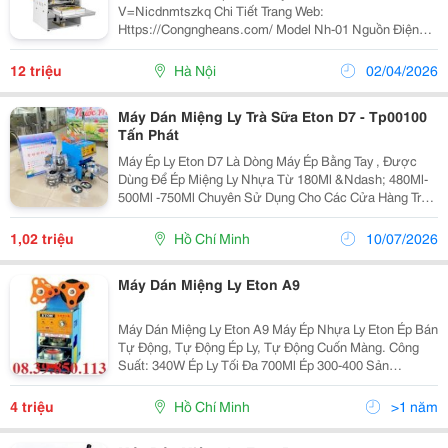
V=Nicdnmtszkq Chi Tiết Trang Web:
Https://Congngheans.com/ Model Nh-01 Nguồn Điện
220V/50Hz Công Suất 300-500W Nhiệt Độ 0-400 Sản
Lượng 300-400...
12 triệu
Hà Nội
02/04/2026
Máy Dán Miệng Ly Trà Sữa Eton D7 - Tp00100
Tấn Phát
Máy Ép Ly Eton D7 Là Dòng Máy Ép Bằng Tay , Được
Dùng Để Ép Miệng Ly Nhựa Từ 180Ml &Ndash; 480Ml-
500Ml -750Ml Chuyên Sử Dụng Cho Các Cửa Hàng Trà
Sữa Trân Châu, Nước Mía Siêu Sạch Và Các Sản Phẩm
Dùng Loại Ly Nhựa Này. (**) Thông Số Kỹ Thuật Máy Ép
1,02 triệu
Hồ Chí Minh
10/07/2026
Máy Dán Miệng Ly Eton A9
Máy Dán Miệng Ly Eton A9 Máy Ép Nhựa Ly Eton Ép Bán
Tự Động, Tự Động Ép Ly, Tự Động Cuốn Màng. Công
Suất: 340W Ép Ly Tối Đa 700Ml Ép 300-400 Sản
Phẩm/Giờ Điện Áp: 250V Kích Thước: 282 X 370 X 540
Mm Trọng Lượng: 22 Kg Liên...
4 triệu
Hồ Chí Minh
>1 năm