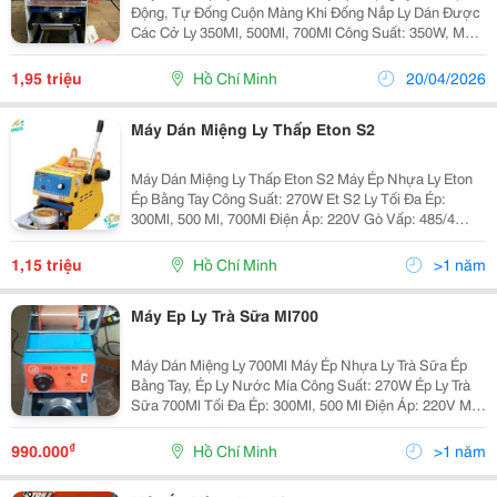
Động, Tự Đống Cuộn Màng Khi Đống Nắp Ly Dán Được
Các Cở Ly 350Ml, 500Ml, 700Ml Công Suất: 350W, Máy
Gọn Và Đẹp. Dê Di Chuyển , Tiết Kiêm Nhiên Liệu Số
Lượng Ly Cốc Ép Trong 1 Giờ: 300 &Ndash;...
1,95 triệu
Hồ Chí Minh
20/04/2026
Máy Dán Miệng Ly Thấp Eton S2
Máy Dán Miệng Ly Thấp Eton S2 Máy Ép Nhựa Ly Eton
Ép Bằng Tay Công Suất: 270W Et S2 Ly Tối Đa Ép:
300Ml, 500 Ml, 700Ml Điện Áp: 220V Gò Vấp: 485/4
Phan Văn Trị, P.5, Q.gò Vấp, Hcm (Đối Diện Siêu Thị
Emart Hàn Quốc) Quận 10: 609/16...
1,15 triệu
Hồ Chí Minh
>1 năm
Máy Ep Ly Trà Sữa Ml700
Máy Dán Miệng Ly 700Ml Máy Ép Nhựa Ly Trà Sữa Ép
Bằng Tay, Ép Ly Nước Mía Công Suất: 270W Ép Ly Trà
Sữa 700Ml Tối Đa Ép: 300Ml, 500 Ml Điện Áp: 220V Máy
Ep Miệng Ly Trà Sữa, Caphe , Vv Giao Tận Nơi Gò Vấp:
485/4 Phan Văn Trị, P.5, Q.gò...
₫
990.000
Hồ Chí Minh
>1 năm