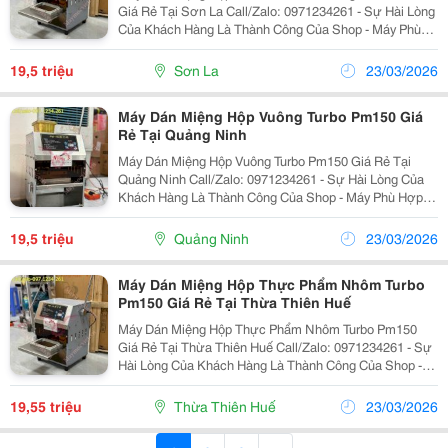
Giá Rẻ Tại Sơn La Call/Zalo: 0971234261 - Sự Hài Lòng
Của Khách Hàng Là Thành Công Của Shop - Máy Phù
Hợp Để Dán Màng Cho Các Loại Hộp Nhôm, Hộp Thực
Phẩm Sẵn Có Trên Thị Trường, Giúp Sản Phẩm...
19,5 triệu
Sơn La
23/03/2026
Máy Dán Miệng Hộp Vuông Turbo Pm150 Giá
Rẻ Tại Quảng Ninh
Máy Dán Miệng Hộp Vuông Turbo Pm150 Giá Rẻ Tại
Quảng Ninh Call/Zalo: 0971234261 - Sự Hài Lòng Của
Khách Hàng Là Thành Công Của Shop - Máy Phù Hợp
Để Dán Màng Cho Các Loại Hộp Nhôm, Hộp Thực Phẩm
Sẵn Có Trên Thị Trường, Giúp Sản Phẩm Được Niêm...
19,5 triệu
Quảng Ninh
23/03/2026
Máy Dán Miệng Hộp Thực Phẩm Nhôm Turbo
Pm150 Giá Rẻ Tại Thừa Thiên Huế
Máy Dán Miệng Hộp Thực Phẩm Nhôm Turbo Pm150
Giá Rẻ Tại Thừa Thiên Huế Call/Zalo: 0971234261 - Sự
Hài Lòng Của Khách Hàng Là Thành Công Của Shop -
Máy Phù Hợp Để Dán Màng Cho Các Loại Hộp Nhôm,
Hộp Thực Phẩm Sẵn Có Trên Thị Trường, Giúp Sản...
19,55 triệu
Thừa Thiên Huế
23/03/2026