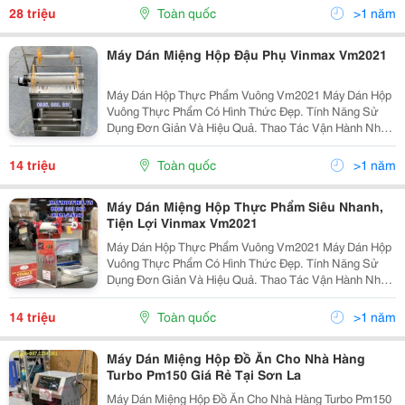
Chạy Ổn Định, Ít Tổn Hao Nhiệt. Máy Giúp Dán Miệng...
28 triệu
Toàn quốc
>1 năm
Máy Dán Miệng Hộp Đậu Phụ Vinmax Vm2021
Máy Dán Hộp Thực Phẩm Vuông Vm2021 Máy Dán Hộp
Vuông Thực Phẩm Có Hình Thức Đẹp. Tính Năng Sử
Dụng Đơn Giản Và Hiệu Quả. Thao Tác Vận Hành Nhẹ
Nhàng, Năng Suất Cao. Máy Thích Hợp Dán Miệng Hộp
Đậu Phụ, Hộp Đựng Đồ Khô, Hộp Thức Ăn, Hộp Đựng
14 triệu
Toàn quốc
>1 năm
Thực...
Máy Dán Miệng Hộp Thực Phẩm Siêu Nhanh,
Tiện Lợi Vinmax Vm2021
Máy Dán Hộp Thực Phẩm Vuông Vm2021 Máy Dán Hộp
Vuông Thực Phẩm Có Hình Thức Đẹp. Tính Năng Sử
Dụng Đơn Giản Và Hiệu Quả. Thao Tác Vận Hành Nhẹ
Nhàng, Năng Suất Cao. Máy Thích Hợp Dán Miệng Hộp
Đậu Phụ, Hộp Đựng Đồ Khô, Hộp Thức Ăn, Hộp Đựng
14 triệu
Toàn quốc
>1 năm
Thực...
Máy Dán Miệng Hộp Đồ Ăn Cho Nhà Hàng
Turbo Pm150 Giá Rẻ Tại Sơn La
Máy Dán Miệng Hộp Đồ Ăn Cho Nhà Hàng Turbo Pm150