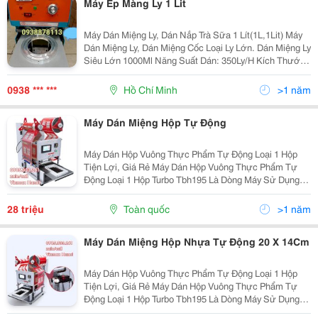
Máy Ép Màng Ly 1 Lit
Máy Dán Miệng Ly, Dán Nắp Trà Sữa 1 Lít(1L,1Lit) Máy
Dán Miệng Ly, Dán Miệng Cốc Loại Ly Lớn. Dán Miệng Ly
Siêu Lớn 1000Ml Năng Suất Dán: 350Ly/H Kích Thước
Ly Có Dán: 1000Ml Đường Kính Ly Lớn Nhất Máy Có
Thể Dán: 117Mm Nhiệt Độ 500C-2500C...
0938 *** ***
Hồ Chí Minh
>1 năm
Máy Dán Miệng Hộp Tự Động
Máy Dán Hộp Vuông Thực Phẩm Tự Động Loại 1 Hộp
Tiện Lợi, Giá Rẻ Máy Dán Hộp Vuông Thực Phẩm Tự
Động Loại 1 Hộp Turbo Tbh195 Là Dòng Máy Sử Dụng
Công Nghệ Tiên Tiến Nhất Với Lõi Từ Tần Số Cao. Máy
Chạy Ổn Định, Ít Tổn Hao Nhiệt. Máy Giúp Dán Miệng...
28 triệu
Toàn quốc
>1 năm
Máy Dán Miệng Hộp Nhựa Tự Động 20 X 14Cm
Máy Dán Hộp Vuông Thực Phẩm Tự Động Loại 1 Hộp
Tiện Lợi, Giá Rẻ Máy Dán Hộp Vuông Thực Phẩm Tự
Động Loại 1 Hộp Turbo Tbh195 Là Dòng Máy Sử Dụng
Công Nghệ Tiên Tiến Nhất Với Lõi Từ Tần Số Cao. Máy