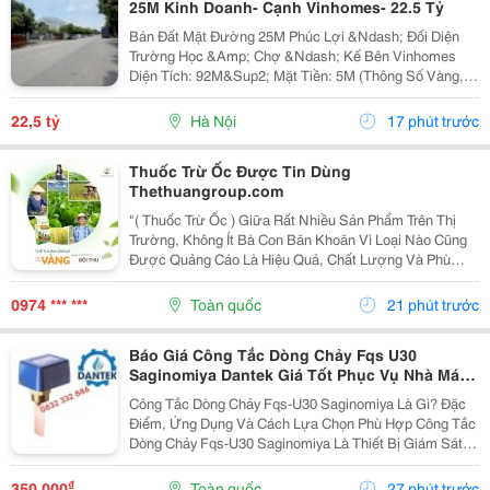
25M Kinh Doanh- Cạnh Vinhomes- 22.5 Tỷ
Bán Đất Mặt Đường 25M Phúc Lợi &Ndash; Đối Diện
Trường Học &Amp; Chợ &Ndash; Kế Bên Vinhomes
Diện Tích: 92M&Sup2; Mặt Tiền: 5M (Thông Số Vàng,
Vuông Vắn). Vị Trí: Mặt Đường 25M, Vỉa Hè Rộng. Tọa
Lạc Tại Trung Tâm Phúc Lợi, Ngay Sát Khu Đô Thị...
22,5 tỷ
Hà Nội
17 phút trước
Thuốc Trừ Ốc Được Tin Dùng
Thethuangroup.com
"( Thuốc Trừ Ốc ) Giữa Rất Nhiều Sản Phẩm Trên Thị
Trường, Không Ít Bà Con Băn Khoăn Vì Loại Nào Cũng
Được Quảng Cáo Là Hiệu Quả, Chất Lượng Và Phù
Hợp Cho Cây Trồng. Tuy Nhiên, Một Sản Phẩm Chỉ Thực
Sự Khẳng Định Được Giá Trị Khi Được Nhiều Người...
0974 *** ***
Toàn quốc
21 phút trước
Báo Giá Công Tắc Dòng Chảy Fqs U30
Saginomiya Dantek Giá Tốt Phục Vụ Nhà Máy
Tại Bến Tre
Công Tắc Dòng Chảy Fqs-U30 Saginomiya Là Gì? Đặc
Điểm, Ứng Dụng Và Cách Lựa Chọn Phù Hợp Công Tắc
Dòng Chảy Fqs-U30 Saginomiya Là Thiết Bị Giám Sát
Lưu Lượng Được Sử Dụng Phổ Biến Trong Các Hệ
Thống Nước Lạnh, Hvac, Chiller, Hệ Thống Bơm,
₫
350.000
Toàn quốc
27 phút trước