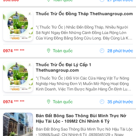
Đường Ống...
Thuốc Trừ Ốc Đồng Tháp Thethuangroup.com
"( Thuốc Trừ Ốc ) Nhắc Đến Đồng Tháp, Nhiều Người
Sẽ Nghĩ Ngay Đến Những Cánh Đồng Lúa Rộng Lớn
Của Vùng Đồng Bằng Sông Cửu Long. Đây Cũng Là Khu
Vực Có Điều Kiện Thuận Lợi Để Cây Lúa Phát Triển,
Nhưng Đồng Thời Ốc Bươu Vàng Cũng Dễ Sinh Sôi,
0974 *** ***
Toàn quốc
28 phút trước
Đặc...
Thuốc Trừ Ốc Đại Lý Cấp 1
Thethuangroup.com
"( Thuốc Trừ Ốc ) Đối Với Các Cửa Hàng Vật Tư Nông
Nghiệp Hay Những Đơn Vị Muốn Mở Rộng Hoạt Động
Kinh Doanh, Việc Tìm Được Nguồn Hàng Ổn Định Luôn
Là Yếu Tố Quan Trọng Hàng Đầu. Không Chỉ Ảnh Hưởng
Đến Giá Nhập, Nguồn Cung Mà Còn Quyết Định Khả
0974 *** ***
Toàn quốc
35 phút trước
Năng...
Bán Đất Bông Sao Thông Bùi Minh Trực Nở
Hậu Tài Lộc - 109M2 Chỉ Nhỉnh 6 Tỷ
Bán Đất Bông Sao Thông Bùi Minh Trực Nở Hậu Tài Lộc
- 109M&Sup2; Chỉ Nhỉnh 6 Tỷ .0939345129 + Ngay