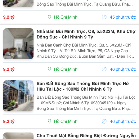
Bông Sao Thông Bùi Minh Trực, Tạ Quang Bửu, Phạm
Thế Hiển, Liên Tỉnh 5... + Tiện Ích: Gần Chợ Nhị Thiên
Đường, Trường Học Các Cấp, Bến Xe Q8......
9,2 tỷ
Hồ Chí Minh
45 phút trước
Nhà Bán Bùi Minh Trực, Q8, 5.5X23M, Khu Chợ
Đông Đúc - Chỉ Nhỉnh 9 Tỷ
Nhà Bán Cạnh Chợ Bùi Minh Trực, Q8, 5.5X23M - Chỉ
Nhỉnh 9 Tỷ. - Vị Trí: Bùi Minh Trực, P5, Q8 Ngay Chợ,
Khu Dân Cư Đông Đúc, Buôn Bán Sầm Uất. - Diện Tích:
5.5 X 23M Siêu Rộng, Thoáng Mát. Kết Cấu: 1 Trệt 1
Lầu, 5 Phòng Ngủ, Sân Siêu Rộng,...
9,2 tỷ
Hồ Chí Minh
46 phút trước
Bán Đất Bông Sao Thông Bùi Minh Trực Nở
Hậu Tài Lộc - 109M2 Chỉ Nhỉnh 6 Tỷ
Bán Đất Bông Sao Thông Bùi Minh Trực Nở Hậu Tài Lộc
- 109M&Sup2; Chỉ Nhỉnh 6 Tỷ .0939345129 + Ngay
Bông Sao Thông Bùi Minh Trực, Tạ Quang Bửu, Phạm
Thế Hiển, Liên Tỉnh 5... + Tiện Ích: Gần Chợ Nhị Thiên
Đường, Trường Học Các Cấp, Bến Xe Q8......
9,2 tỷ
Hồ Chí Minh
46 phút trước
Cho Thuê Mặt Bằng Riêng Biệt Đường Nguyễn