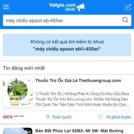
Không có kết quả tìm kiếm từ khoá
"máy chiếu epson eb\\-455wi"
Tin đăng mới nhất
Thuốc Trừ Ốc Giá Lẻ Thethuangroup.com
"( Thuốc Trừ Ốc ) Không Phải Ai Cũng Có Nhu Cầu Mua
Thuốc Trừ Ốc Với Số Lượng Lớn. Nhiều Hộ Nông Dân
Chỉ Canh Tác Trên Diện Tích Nhỏ Hoặc Muốn Sử Dụng
Thử Trước Khi Quyết Định Nhập Nhiều Hơn. Vì Vậy,
Việc Tìm Kiếm Thuốc Trừ Ốc Giá Lẻ Là Nhu Cầu Rất...
0974 *** ***
Toàn quốc
14 phút trước
Bán Đất Phúc Lợi 92M2- Mt 5M- Mặt Đường