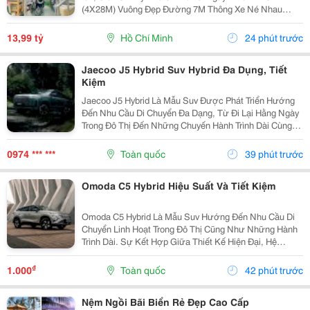
(4X28M) Vuông Đẹp Đường 7M Thông Xe Né Nhau
6Phòng Ngủ, 6Tolet Phù Hợp Kinh Doanh Kết Bạn Liên
Hệ Xem Nhà Ngay!
13,99 tỷ
Hồ Chí Minh
24 phút trước
Jaecoo J5 Hybrid Suv Hybrid Đa Dụng, Tiết
Kiệm
Jaecoo J5 Hybrid Là Mẫu Suv Được Phát Triển Hướng
Đến Nhu Cầu Di Chuyển Đa Dạng, Từ Đi Lại Hằng Ngày
Trong Đô Thị Đến Những Chuyến Hành Trình Dài Cùng
Gia Đình. Nhờ Hệ Truyền Động Hybrid Shs-H, Thiết Kế
Thực Dụng Và Nhiều Công Nghệ Hỗ Trợ, Xe Mang...
0974 *** ***
Toàn quốc
39 phút trước
Omoda C5 Hybrid Hiệu Suất Và Tiết Kiệm
Omoda C5 Hybrid Là Mẫu Suv Hướng Đến Nhu Cầu Di
Chuyển Linh Hoạt Trong Đô Thị Cũng Như Những Hành
Trình Dài. Sự Kết Hợp Giữa Thiết Kế Hiện Đại, Hệ
Truyền Động Hybrid Và Các Công Nghệ Hỗ Trợ Thông
Minh Giúp Xe Đáp Ứng Tốt Nhiều Nhu Cầu Sử Dụng
₫
1.000
Toàn quốc
42 phút trước
Thực...
Nệm Ngồi Bãi Biển Rẻ Đẹp Cao Cấp