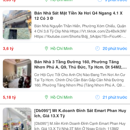
Bán Nhà Sát Mặt Tiền Xe Hơi Q4 Ngang 4.1 X
12 Có 3 Đ
Bán Nhà Nguyễn Thần Hiến, Phường Xóm Chiếu, Quận
4 Chỉ 3,6 Tỷ Clip Nhà Https://Vt.tiktok.com/Zs4Bxlk3W/
Https://Youtube.com/Shorts/Bdjj_5Adpic?Si=Ficu4K-
Ulrqinf8N Vị Trí Đẹp, Cách Mặt Tiền Nguyễn Thần Hiến
Chỉ , 10 Bước Chân Lên Xe Hơi,...
3,6 tỷ
Hồ Chí Minh
20 phút trước
Bán Nhà 3 Tầng Đường 160, Phường Tăng
Nhơn Phú A, Q9, Thủ Đức, Tp Hcm. Dt 54M2,
Sổ Hồng Riêng. Giá 5,18 Tỷ
Cơ Hội Cực Tốt Cho Anh Chị Nào Đang Tìm Nơi An Cư
Tại Tp Hcm. Chính Chủ Cần Bán Gấp Căn Nhà Đường
160, Phường Tăng Nhơn Phú (Tăng Nhơn Phú A, Q9
Cũ). Vị Trí Nhà Nằm Trong Khu Dân Cư Ổn Định, Giao
Thông Thuận Tiện Chỉ Vài Bước Là Ra Lã Xuân Oai,
5,18 tỷ
Hồ Chí Minh
21 phút trước
Lê...
[Db095*] Mt K.doanh Đỉnh Sát Emart Phan Huy
Ích, Giá 13.X Tỷ
[Db095*] M.tiền Kinh Doanh Đỉnh Cạnh Emart Phan Huy
Ích, Giá 13.X Tỷ Nhà 3T Mới Ở Ngay D.tích: 113M2