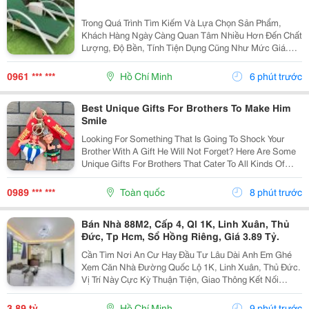
Trong Quá Trình Tìm Kiếm Và Lựa Chọn Sản Phẩm,
Khách Hàng Ngày Càng Quan Tâm Nhiều Hơn Đến Chất
Lượng, Độ Bền, Tính Tiện Dụng Cũng Như Mức Giá.
Thay Vì Chỉ Dựa Vào Quảng Cáo Hoặc Thông Tin Từ
Người Bán, Nhiều Người Có Xu Hướng Tìm Hiểu Thêm
0961 *** ***
Hồ Chí Minh
6 phút trước
Thông Tin...
Best Unique Gifts For Brothers To Make Him
Smile
Looking For Something That Is Going To Shock Your
Brother With A Gift He Will Not Forget? Here Are Some
Unique Gifts For Brothers That Cater To All Kinds Of
Personalities And Interests. You Can Find Everything
From Fashionable Accessories And Fun...
0989 *** ***
Toàn quốc
8 phút trước
Bán Nhà 88M2, Cấp 4, Ql 1K, Linh Xuân, Thủ
Đức, Tp Hcm, Sổ Hồng Riêng, Giá 3.89 Tỷ.
Cần Tìm Nơi An Cư Hay Đầu Tư Lâu Dài Anh Em Ghé
Xem Căn Nhà Đường Quốc Lộ 1K, Linh Xuân, Thủ Đức.
Vị Trí Này Cực Kỳ Thuận Tiện, Giao Thông Kết Nối
Nhanh Chóng, Cực Kỳ Phù Hợp Cho Khách Mua Để Giữ
Tài Sản Hoặc Cho Thuê Đều Rất Ổn Định. Thông Tin...
3,89 tỷ
Hồ Chí Minh
9 phút trước