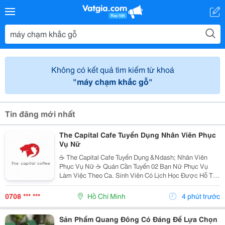
Không có kết quả tìm kiếm từ khoá
"máy chạm khắc gỗ"
Tin đăng mới nhất
The Capital Cafe Tuyển Dụng Nhân Viên Phục
Vụ Nữ
☕️ The Capital Cafe Tuyển Dụng &Ndash; Nhân Viên
Phục Vụ Nữ ☕️ Quán Cần Tuyển 02 Bạn Nữ Phục Vụ
Làm Việc Theo Ca. Sinh Viên Có Lịch Học Được Hỗ Trợ
Sắp Xếp Ca Linh Động. ✨ Yêu Cầu &Bull; Nữ, Tuổi Từ
18 &Ndash; 20 &Bull; Nhiệt Tình, Vui Vẻ, Hòa...
0708 *** ***
Hồ Chí Minh
4 phút trước
Sản Phẩm Quang Đông Có Đáng Để Lựa Chọn