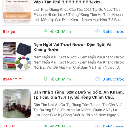
Vấp / Tân Phú !!!!!!!!!!!!!!!!!!!!!Jxkx
Lịch Khai Giảng Khóa Cấp Tốc 2026 Tại Gò Vấp / Tân
Phú ≫≫≫Nhóm Lớp 3 Tháng/ Đóng Tiền Hp Theo Khóa +
Lịch Mở Lớp Gửi Đính Kèm + Nhóm Học Nhờ 7-8 Bạn/
Lớp + Giáo Trình Ielts Có Band Điểm Lộ Trình, Sách
Nước Ngoài Bám Sát + Chia Đều 4 Kỹ...
9 triệu
Hồ Chí Minh
3 phút trước
Nệm Ngồi Vải Trượt Nước - Đệm Ngồi Vải
Kháng Nước
Nệm Ngồi Vải Trượt Nước - Đệm Ngồi Vải Kháng Nước
Nệm Ngồi Vải Trượt Nước - Đệm Ngồi Vải Kháng Nước
Nổi Bật Với Bề Mặt Hạn Chế Bám Và Thấm Nước, Dễ
Lau Sạch, Kết Hợp Nhiều Lựa Chọn Ruột Nệm, Độ Dày
Và Kích Thước. Sản Phẩm Đang Có Khuyến Mãi, Ưu
0944 *** ***
Hồ Chí Minh
3 phút trước
Đãi...
Bán Nhà 3 Tầng, 62M2 Đường Số 2, An Khánh,
Tp Hcm. Giá 13,4 Tỷ, Sổ Hồng Chính Chủ.
Cần Tìm Nơi An Cư Tại Trung Tâm Tphcm Thì Căn Nhà
Tại Đường Số 2, Phường An Khánh, Quận 2 Này Là
Lựa Chọn Cực Kỳ Sáng Suốt. Vị Trí Nhà Nằm Ngay Khu
Trung Tâm An Khánh, Khu Vực Lõi Của Thành Phố Thủ
Đức. Với Diện Tích 62M2, Kích Thước 4.1M X 15M,...
13,4 tỷ
Hồ Chí Minh
5 phút trước