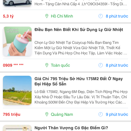
Hcm - Tặng Căn Nhà Cấp 4 .Lh*O9Oi34359I - Tổng Diện
Tích Đất: 152.8M2. Full Thổ Cư - Tổng Diện Tích Nhà
Có Sẵn: 84,2M2 - Phù Hợp Cho Kinh Doanh Kho
5,3 tỷ
Hồ Chí Minh
8 phút trước
Xưởng,...
Điều Bạn Nên Biết Khi Sử Dụng Ly Giữ Nhiệt
Chọn Ly Giữ Nhiệt Tại Cozycup Nếu Bạn Đang Tìm
Kiếm Một Ly Giữ Nhiệt Vừa Giữ Nhiệt Tốt, Thiết Kế
Tiện Dụng Và Phù Hợp Cho Học Tập, Làm Việc Hoặc Di
Chuyển Hằng Ngày, Cozycup Là Một Lựa Chọn Đáng
Tham Khảo. Với Đa Dạng Mẫu Mã, Dung Tích Và Màu
0909 *** ***
Toàn quốc
8 phút trước
Sắc,...
Giá Chỉ 795 Triệu Sở Hữu 175M2 Đất Ở Ngay
Đại Hiệp Sổ Sẵn
Lô Đất 175M2, Ngang 6M Đẹp, Diện Tích Rộng Phù Hợp
Xây Nhà Ở Hoặc Đầu Tư Lâu Dài. Vị Trí Thuận Tiện, Chỉ
Khoảng 500M Đến Chợ Đại Hiệp Và Trường Học Các
Cấp. Khu Dân Cư Hiện Hữu, Đường Sá Thông Thoáng,
Tiện Ích Đầy Đủ. Đất Ở Hoàn Toàn, Pháp Lý Rõ...
795 triệu
Quảng Nam
9 phút trước
Người Thân Vượng Có Đặc Điểm Gì?