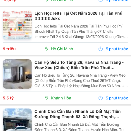
Lịch Học Ielts Tại Cet Năm 2026 Tại Tân Phú
!!!!!!!!!!!Jskx
Lịch Học Ielts Tại Cet Năm 2026 Tại Tân Phú Học Phí
Shock Nhất Tại Quận Tân Phú Tháng 07 1/ Ielts
Improver Tối 2 4 6 Khai Giảng: 13/07/2026 Khung Giờ:
18:00 Đến 21:00 Học Phí Ưu Đãi 5% Khi Đăng Ký 2/ Ielts
Basic Tối 3 5 7 Khai...
9 triệu
Hồ Chí Minh
5 phút trước
Căn Hộ Siêu To Tầng 26; Havana Nha Trang -
View Xéo (Chếch) Biển Trần Phú Thuê
25Tr/Tháng 5,5 Tỷ
Căn Hộ Siêu To Tầng 26; Havana Nha Trang - View Xéo
(Chếch) Biển Trần Phú (Đang Cho Thuê 25Tr/Tháng).
Giá: 5,5 Tỷ. + Pháp Lý: Hợp Đồng Mua Bán 50 Năm. +
Toạ Lạc: 38 Trần Phú, P Lộc Thọ, Tp Nha Trang, Tỉnh
Khánh Hoà. + Diện Tích:...
5,5 tỷ
Khánh Hòa
5 phút trước
Chính Chủ Cần Bán Nhanh Lô Đất Mặt Tiền
Đường Đông Thạnh 63, Xã Đông Thạnh,
Huyện Hóc Môn, Tp Hcm
Chính Chủ Cần Bán Nhanh Lô Đất Mặt Tiền Đường
Đông Thạnh 6-3, Xã Đông Thạnh, Huyện Hóc Môn, Tp