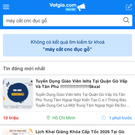
Không có kết quả tìm kiếm từ khoá
"máy cắt cnc đục gỗ"
Tin đăng mới nhất
Tuyển Dụng Giáo Viên Ielts Tại Quận Gò Vấp
Và Tân Phú !!!!!!!!!!!!!!!!!!!Skxal
Tuyển Dụng Giáo Viên Ielts Tại Quận Gò Vấp Và Tân
Phú Trung Tâm Ngoại Ngữ Kiến Tạo C.e.t Thông Báo
Tuyển Dụng Cet Là Một Trung Tâm Ngoại Ngữ Đã Được
Thành Lập 16 Năm Chuyên Về Chương Trình Anh Văn
Học Thuật Ielts &Ndash; Toefl Ibt. Trung Tâm...
10 triệu
Hồ Chí Minh
1 phút trước
Lịch Khai Giảng Khóa Cấp Tốc 2026 Tại Gò